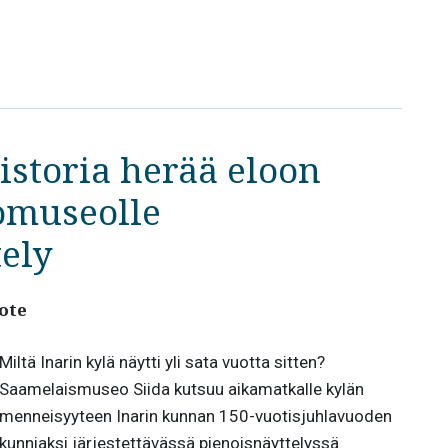
istoria herää eloon
komuseolle
ely
ote
Miltä Inarin kylä näytti yli sata vuotta sitten?
Saamelaismuseo Siida kutsuu aikamatkalle kylän
menneisyyteen Inarin kunnan 150-vuotisjuhlavuoden
kunniaksi järjestettävässä pienoisnäyttelyssä.