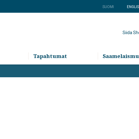
SUOMI
ENGLI
Siida S
Tapahtumat
Saamelaismu