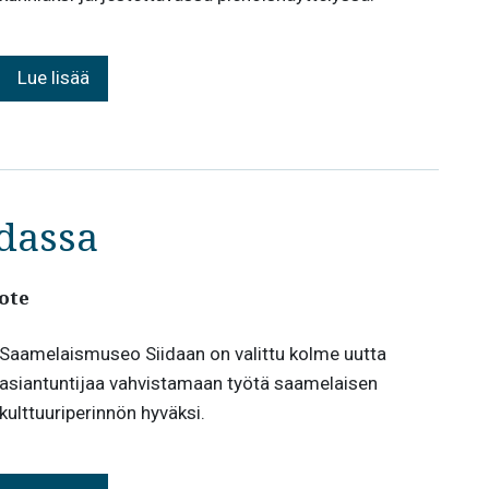
Lue lisää
idassa
ote
Saamelaismuseo Siidaan on valittu kolme uutta
asiantuntijaa vahvistamaan työtä saamelaisen
kulttuuriperinnön hyväksi.