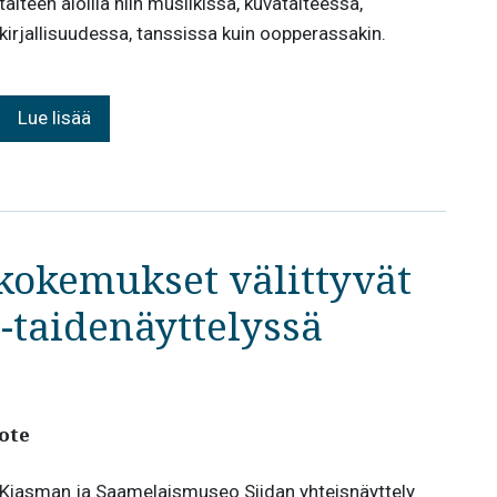
taiteen aloilla niin musiikissa, kuvataiteessa,
kirjallisuudessa, tanssissa kuin oopperassakin.
Lue lisää
kokemukset välittyvät
 -taidenäyttelyssä
ote
Kiasman ja Saamelaismuseo Siidan yhteisnäyttely