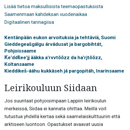
Lisää tietoa maksullisista teemaopastuksista
Saamenmaan kahdeksan vuodenaikaa
Digitaalinen tarinagiisa
Kentänpään eukon arvoituksia ja tehtäviä, Suomi
Gieddegeašgálgu árvádusat ja bargobihtát,
Pohjoissaame
Ǩeʹddǩeeʹjj ääkka aʹrvvtõõzz da haʹrjtõõzz,
Koltansaame
Kieddikeš-ááhu kukkâseh já pargopitáh, Inarinsaame
Leirikouluun Siidaan
Jos suuntaat pohjoisimpaan Lappiin leirikoulun
merkeissä, Siidaa ei kannata ohittaa. Meillä voit
tutustua yhdellä kertaa sekä saamelaiskulttuuriin että
arktiseen luontoon. Opastukset avaavat uusia