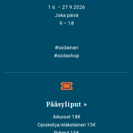
1.6. – 27.9.2026
Joka päivä
9 – 18
#siidainari
#siidashop
Pääsyliput
Aikuiset 18€
Opiskelija/eläkeläinen 15€
Ryhmä 15€