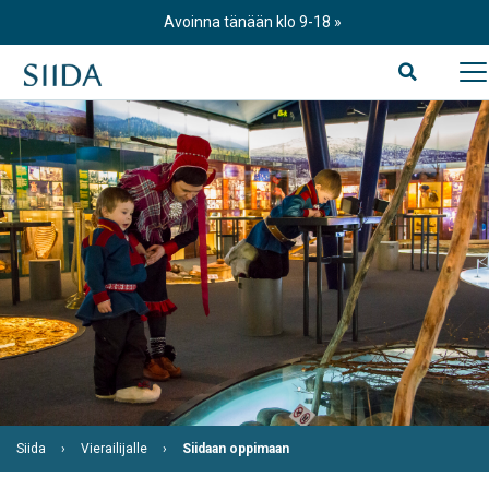
Skip
Avoinna tänään klo 9-18
to
content
Siida
Vierailijalle
Siidaan oppimaan