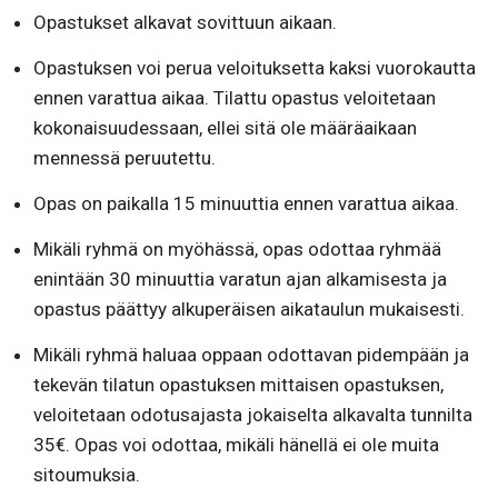
Opastukset alkavat sovittuun aikaan.
Opastuksen voi perua veloituksetta kaksi vuorokautta
ennen varattua aikaa. Tilattu opastus veloitetaan
kokonaisuudessaan, ellei sitä ole määräaikaan
mennessä peruutettu.
Opas on paikalla 15 minuuttia ennen varattua aikaa.
Mikäli ryhmä on myöhässä, opas odottaa ryhmää
enintään 30 minuuttia varatun ajan alkamisesta ja
opastus päättyy alkuperäisen aikataulun mukaisesti.
Mikäli ryhmä haluaa oppaan odottavan pidempään ja
tekevän tilatun opastuksen mittaisen opastuksen,
veloitetaan odotusajasta jokaiselta alkavalta tunnilta
35€. Opas voi odottaa, mikäli hänellä ei ole muita
sitoumuksia.