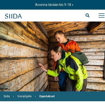
Skip
Avoinna tänään klo 9-18
to
content
Siida
Vierailijalle
Opastukset