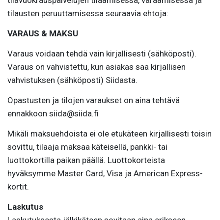
tilausten peruuttamisessa seuraavia ehtoja:
VARAUS & MAKSU
Varaus voidaan tehdä vain kirjallisesti (sähköposti).
Varaus on vahvistettu, kun asiakas saa kirjallisen
vahvistuksen (sähköposti) Siidasta.
Opastusten ja tilojen varaukset on aina tehtävä
ennakkoon siida@siida.fi
Mikäli maksuehdoista ei ole etukäteen kirjallisesti toisin
sovittu, tilaaja maksaa käteisellä, pankki- tai
luottokortilla paikan päällä. Luottokorteista
hyväksymme Master Card, Visa ja American Express-
kortit.
Laskutus
Laskutuksesta jälkikäteen sovitaan aina erikseen.