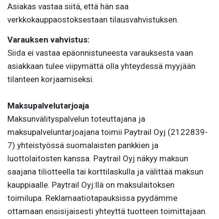
Asiakas vastaa siitä, että hän saa
verkkokauppaostoksestaan tilausvahvistuksen.
Varauksen vahvistus:
Siida ei vastaa epäonnistuneesta varauksesta vaan
asiakkaan tulee viipymättä olla yhteydessä myyjään
tilanteen korjaamiseksi.
Maksupalvelutarjoaja
Maksunvälityspalvelun toteuttajana ja
maksupalveluntarjoajana toimii Paytrail Oyj (2122839-
7) yhteistyössä suomalaisten pankkien ja
luottolaitosten kanssa. Paytrail Oyj näkyy maksun
saajana tiliotteella tai korttilaskulla ja välittää maksun
kauppiaalle. Paytrail Oyj:llä on maksulaitoksen
toimilupa. Reklamaatiotapauksissa pyydämme
ottamaan ensisijaisesti yhteyttä tuotteen toimittajaan.