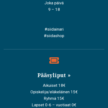
Joka päivä
9 – 18
#siidainari
#siidashop
Pääsyliput
Aikuiset 18€
Opiskelija/eläkeläinen 15€
Ryhmä 15€
Lapset 0-6 – vuotiaat 0€