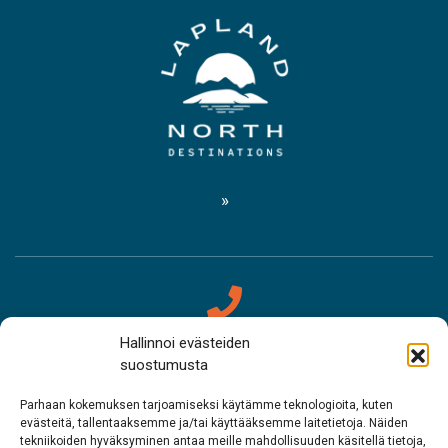
Hallinnoi evästeiden
Yhteystiedot
suostumusta
Saamelaismuseo Siida
Parhaan kokemuksen tarjoamiseksi käytämme teknologioita, kuten
evästeitä, tallentaaksemme ja/tai käyttääksemme laitetietoja. Näiden
tekniikoiden hyväksyminen antaa meille mahdollisuuden käsitellä tietoja,
Puh. 0400 898 212