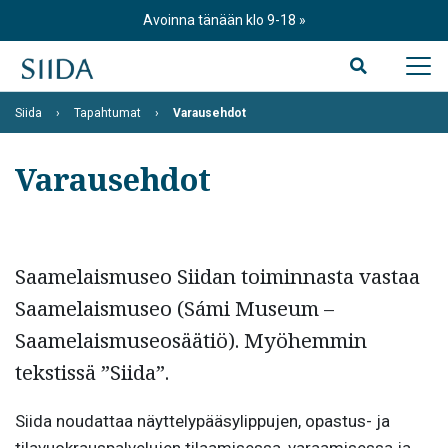
Skip
Avoinna tänään klo 9-18
to
content
Siida
Tapahtumat
Varausehdot
Varausehdot
Saamelaismuseo Siidan toiminnasta vastaa
Saamelaismuseo (Sámi Museum –
Saamelaismuseosäätiö). Myöhemmin
tekstissä ”Siida”.
Siida noudattaa näyttelypääsylippujen, opastus- ja
tilavuokrauspalvelujen tilaamisessa, varaamisessa ja