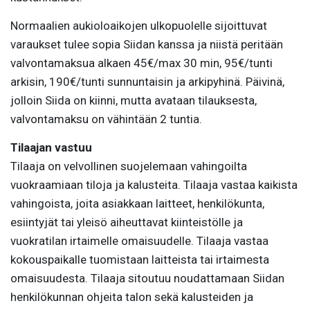
Normaalien aukioloaikojen ulkopuolelle sijoittuvat
varaukset tulee sopia Siidan kanssa ja niistä peritään
valvontamaksua alkaen 45€/max 30 min, 95€/tunti
arkisin, 190€/tunti sunnuntaisin ja arkipyhinä. Päivinä,
jolloin Siida on kiinni, mutta avataan tilauksesta,
valvontamaksu on vähintään 2 tuntia.
Tilaajan vastuu
Tilaaja on velvollinen suojelemaan vahingoilta
vuokraamiaan tiloja ja kalusteita. Tilaaja vastaa kaikista
vahingoista, joita asiakkaan laitteet, henkilökunta,
esiintyjät tai yleisö aiheuttavat kiinteistölle ja
vuokratilan irtaimelle omaisuudelle. Tilaaja vastaa
kokouspaikalle tuomistaan laitteista tai irtaimesta
omaisuudesta. Tilaaja sitoutuu noudattamaan Siidan
henkilökunnan ohjeita talon sekä kalusteiden ja