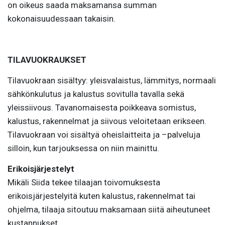
on oikeus saada maksamansa summan
kokonaisuudessaan takaisin.
TILAVUOKRAUKSET
Tilavuokraan sisältyy: yleisvalaistus, lämmitys, normaali
sähkönkulutus ja kalustus sovitulla tavalla sekä
yleissiivous. Tavanomaisesta poikkeava somistus,
kalustus, rakennelmat ja siivous veloitetaan erikseen.
Tilavuokraan voi sisältyä oheislaitteita ja –palveluja
silloin, kun tarjouksessa on niin mainittu.
Erikoisjärjestelyt
Mikäli Siida tekee tilaajan toivomuksesta
erikoisjärjestelyitä kuten kalustus, rakennelmat tai
ohjelma, tilaaja sitoutuu maksamaan siitä aiheutuneet
kustannukset.