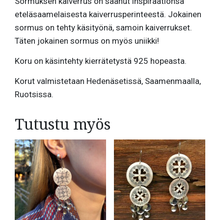
Sormuksen kaiverrus on saanut inspiraationsa
eteläsaamelaisesta kaiverrusperinteestä. Jokainen
sormus on tehty käsityönä, samoin kaiverrukset.
Täten jokainen sormus on myös uniikki!
Koru on käsintehty kierrätetystä 925 hopeasta.
Korut valmistetaan Hedenäsetissä, Saamenmaalla,
Ruotsissa.
Tutustu myös