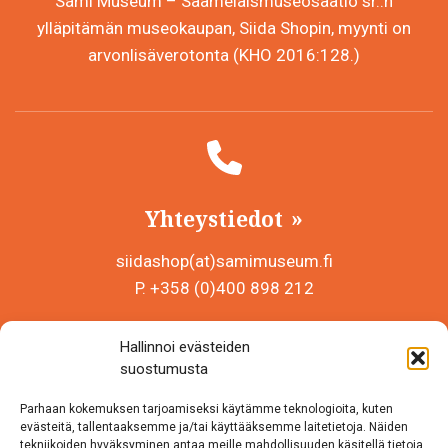
Sámi Museum – Saamelaismuseosäätiö sr.:n
ylläpitämän museokaupan, Siida Shopin, myynti on
arvonlisäverotonta (KHO 2016:128.)
Yhteystiedot
siidashop(at)samimuseum.fi
P. +358 (0)400 898 212
Sámi Museum – Saamelaismuseosäätiö sr
Hallinnoi evästeiden
Y-tunnus 0625907-2
suostumusta
Siida Shop
Parhaan kokemuksen tarjoamiseksi käytämme teknologioita, kuten
Inarintie 46
evästeitä, tallentaaksemme ja/tai käyttääksemme laitetietoja. Näiden
tekniikoiden hyväksyminen antaa meille mahdollisuuden käsitellä tietoja,