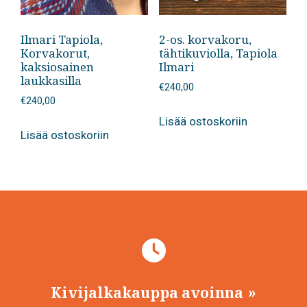
Ilmari Tapiola,
2-os. korvakoru,
Korvakorut,
tähtikuviolla, Tapiola
kaksiosainen
Ilmari
laukkasilla
€
240,00
€
240,00
Lisää ostoskoriin
Lisää ostoskoriin
Kivijalkakauppa avoinna