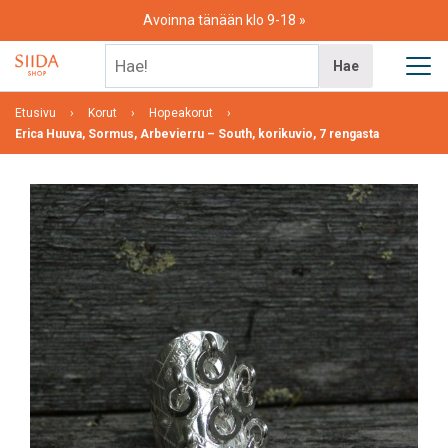
Skip
Avoinna tänään klo 9-18
to
content
Hae!
Hae
Etusivu
Korut
Hopeakorut
Erica Huuva, Sormus, Arbevierru – South, korikuvio, 7 rengasta