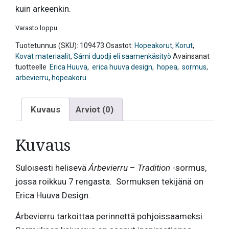
kuin arkeenkin.
Varasto loppu
Tuotetunnus (SKU):
109473
Osastot:
Hopeakorut
,
Korut
,
Kovat materiaalit
,
Sámi duodji eli saamenkäsityö
Avainsanat
tuotteelle
Erica Huuva
,
erica huuva design
,
hopea
,
sormus
,
arbevierru
,
hopeakoru
Kuvaus
Arviot (0)
Kuvaus
Suloisesti helisevä
Árbevierru
–
Tradition
-sormus,
jossa roikkuu 7 rengasta. Sormuksen tekijänä on
Erica Huuva Design.
Árbevierru tarkoittaa perinnettä pohjoissaameksi.