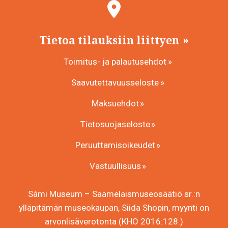
Tietoa tilauksiin liittyen
Toimitus- ja palautusehdot
Saavutettavuusseloste
Maksuehdot
Tietosuojaseloste
Peruuttamisoikeudet
Vastuullisuus
Sámi Museum – Saamelaismuseosäätiö sr.:n
ylläpitämän museokaupan, Siida Shopin, myynti on
arvonlisäverotonta (KHO 2016:128.)