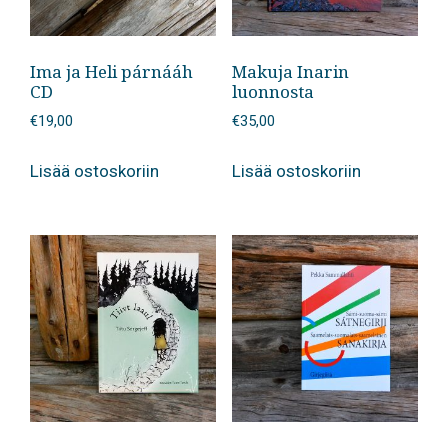
Ima ja Heli párnááh
Makuja Inarin
CD
luonnosta
€
19,00
€
35,00
Lisää ostoskoriin
Lisää ostoskoriin