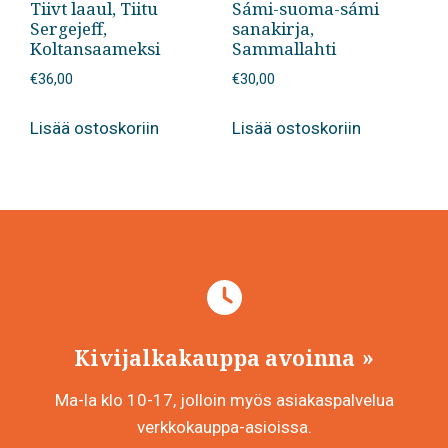
Tiivt laaul, Tiitu
Sámi-suoma-sámi
Sergejeff,
sanakirja,
Koltansaameksi
Sammallahti
€
36,00
€
30,00
Lisää ostoskoriin
Lisää ostoskoriin
Kivijalkakauppa avoinna
Ma-la klo 10-17, jolloin myös asiakaspalvelua
verkkokauppa-asioissa.