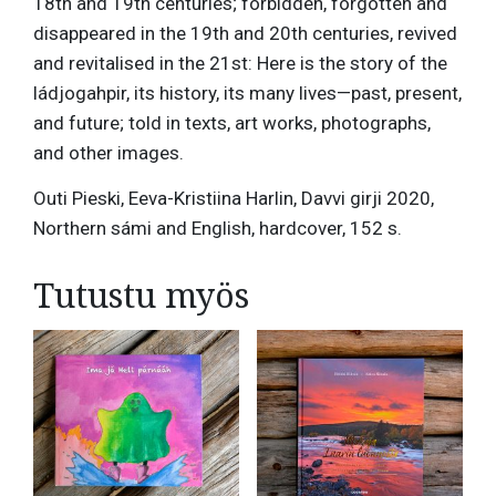
18th and 19th centuries; forbidden, forgotten and
disappeared in the 19th and 20th centuries, revived
and revitalised in the 21st: Here is the story of the
ládjogahpir, its history, its many lives—past, present,
and future; told in texts, art works, photographs,
and other images.
Outi Pieski, Eeva-Kristiina Harlin, Davvi girji 2020,
Northern sámi and English, hardcover, 152 s.
Tutustu myös