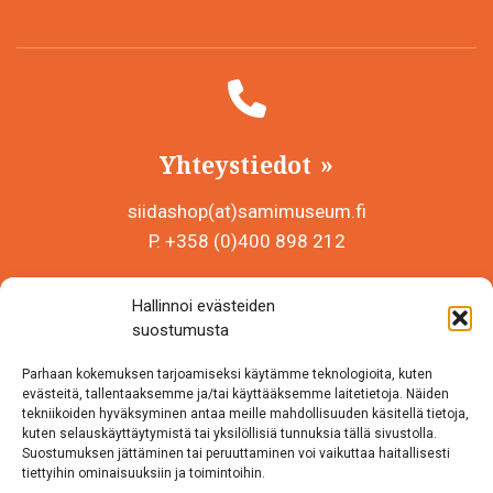
Yhteystiedot
siidashop(at)samimuseum.fi
P. +358 (0)400 898 212
Sámi Museum – Saamelaismuseosäätiö sr
Hallinnoi evästeiden
Y-tunnus 0625907-2
suostumusta
Siida Shop
Parhaan kokemuksen tarjoamiseksi käytämme teknologioita, kuten
Inarintie 46
evästeitä, tallentaaksemme ja/tai käyttääksemme laitetietoja. Näiden
tekniikoiden hyväksyminen antaa meille mahdollisuuden käsitellä tietoja,
99870 Inari
kuten selauskäyttäytymistä tai yksilöllisiä tunnuksia tällä sivustolla.
Suostumuksen jättäminen tai peruuttaminen voi vaikuttaa haitallisesti
Löydät meidät myös somesta!
tiettyihin ominaisuuksiin ja toimintoihin.