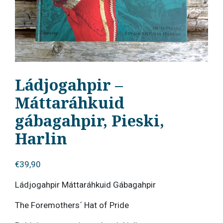
Ládjogahpir –
Máttaráhkuid
gábagahpir, Pieski,
Harlin
€
39,90
Ládjogahpir Máttaráhkuid Gábagahpir
The Foremothers´ Hat of Pride