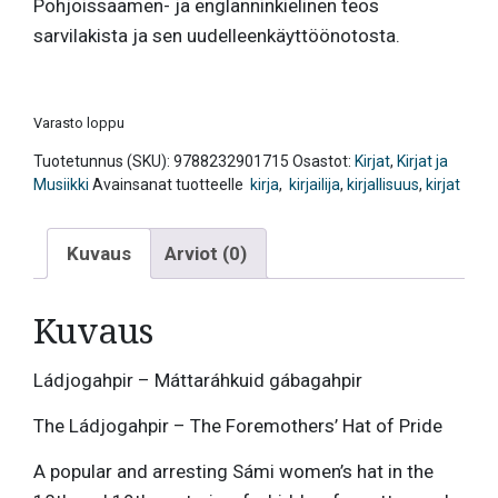
Pohjoissaamen- ja englanninkielinen teos
sarvilakista ja sen uudelleenkäyttöönotosta.
Varasto loppu
Tuotetunnus (SKU):
9788232901715
Osastot:
Kirjat
,
Kirjat ja
Musiikki
Avainsanat tuotteelle
kirja
,
kirjailija
,
kirjallisuus
,
kirjat
Kuvaus
Arviot (0)
Kuvaus
Ládjogahpir – Máttaráhkuid gábagahpir
The Ládjogahpir – The Foremothers’ Hat of Pride
A popular and arresting Sámi women’s hat in the