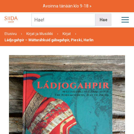
Skip
Avoinna tänään klo 9-18
to
content
Hae!
Hae
Etusivu
Kirjat ja Musiikki
Kirjat
Ládjogahpir – Máttaráhkuid gábagahpir, Pieski, Harlin