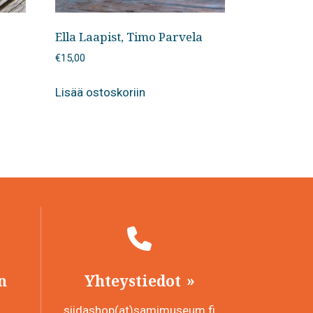
Ella Laapist, Timo Parvela
€
15,00
Lisää ostoskoriin
n
Yhteystiedot
siidashop(at)samimuseum.fi