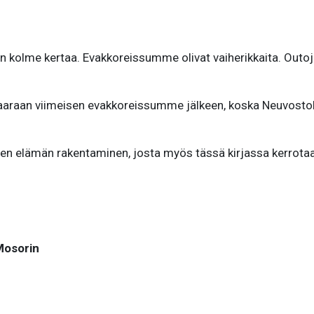
me kertaa. Evakkoreissumme olivat vaiherikkaita. Outoja 
an viimeisen evakkoreissumme jälkeen, koska Neuvostoliitt
den elämän rakentaminen, josta myös tässä kirjassa kerrota
m
Mosorin