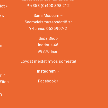
P. +358 (0)400 898 212
dot
Sámi Museum –
e
Saamelaismuseosäätiö sr
Y-tunnus 0625907-2
Siida Shop
Inarintie 46
99870 Inari
Löydät meidät myös somesta!
Instagram
.:n
Facebook
Siida
HO