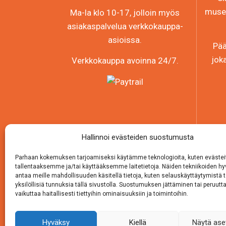
museo
Ma-la klo 10-17, jolloin myös
asiakaspalvelua verkkokauppa-
asioissa.
Pää
jok
Verkkokauppa avoinna 24/7.
Hallinnoi evästeiden suostumusta
Parhaan kokemuksen tarjoamiseksi käytämme teknologioita, kuten evästei
tallentaaksemme ja/tai käyttääksemme laitetietoja. Näiden tekniikoiden 
antaa meille mahdollisuuden käsitellä tietoja, kuten selauskäyttäytymistä t
yksilöllisiä tunnuksia tällä sivustolla. Suostumuksen jättäminen tai peruutt
vaikuttaa haitallisesti tiettyihin ominaisuuksiin ja toimintoihin.
Hyväksy
Kiellä
Näytä ase