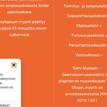
n asiakaspalvelusta Siidan
Toimitus- ja palautuseh
aukioloaikana.
Saavutettavuusselost
sylippujen myynti päättyy
Maksuehdot
a päivä 45 minuuttia ennen
sulkemista.
Tietosuojaseloste
Peruuttamisoikeudet
Vastuullisuus
Sámi Museum –
Saamelaismuseosäätiö sr
tä,
hyväksyminen
ylläpitämän museokaupan, 
ai
Shopin, myynti on
aminen voi
arvonlisäverotonta (K
2016:128.)
tukset