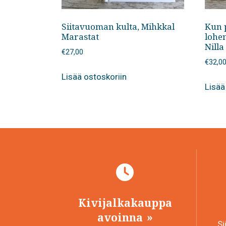
Siitavuoman kulta, Mihkkal
Kun p
Marastat
lohe
Nilla
€
27,00
€
32,0
Lisää ostoskoriin
Lisää
Kivijalkakauppa
avoinna
Si