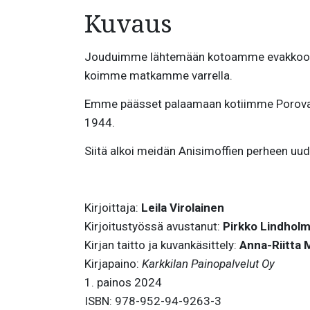
Kuvaus
Jouduimme lähtemään kotoamme evakkoon kol
koimme matkamme varrella.
Emme päässet palaamaan kotiimme Porovaara
1944.
Siitä alkoi meidän Anisimoffien perheen uu
Kirjoittaja:
Leila Virolainen
Kirjoitustyössä avustanut:
Pirkko Lindhol
Kirjan taitto ja kuvankäsittely:
Anna-Riitta 
Kirjapaino:
Karkkilan Painopalvelut Oy
1. painos 2024
ISBN: 978-952-94-9263-3