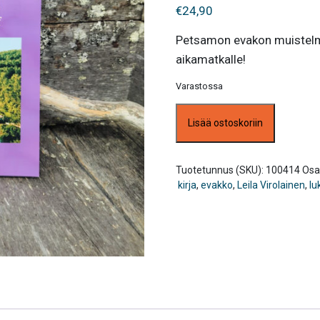
€
24,90
Petsamon evakon muistelmat
aikamatkalle!
Varastossa
Petsamon
Lisää ostoskoriin
evakon
muistelmat,
Leila
Virolainen
Tuotetunnus (SKU):
100414
Osa
määrä
kirja
,
evakko
,
Leila Virolainen
,
lu