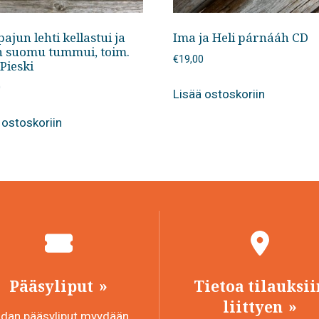
ajun lehti kellastui ja
Ima ja Heli párnááh CD
n suomu tummui, toim.
€
19,00
 Pieski
0
Lisää ostoskoriin
 ostoskoriin
Pääsyliput
Tietoa tilauksii
liittyen
idan pääsyliput myydään