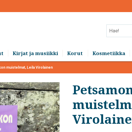
Hae!
ut
Kirjat ja musiikki
Korut
Kosmetiikka
n muistelmat, Leila Virolainen
Petsamon
muistelma
Virolain