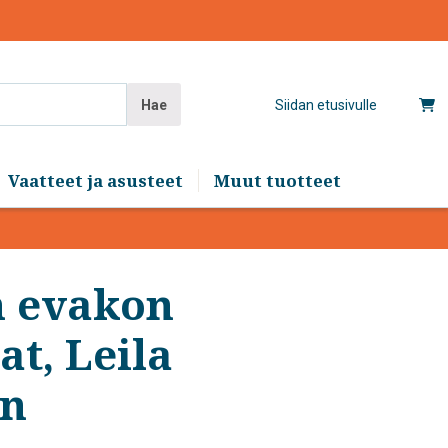
Hae
Siidan etusivulle
Vaatteet ja asusteet
Muut tuotteet
 evakon
t, Leila
en