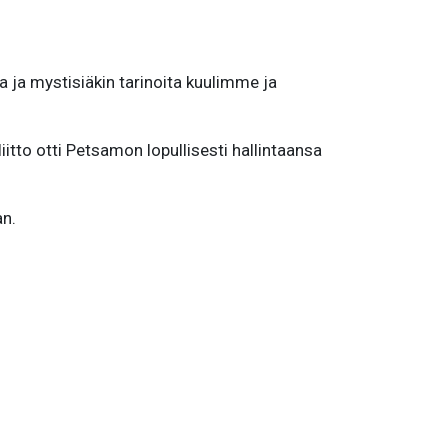
ja mystisiäkin tarinoita kuulimme ja
o otti Petsamon lopullisesti hallintaansa
an.