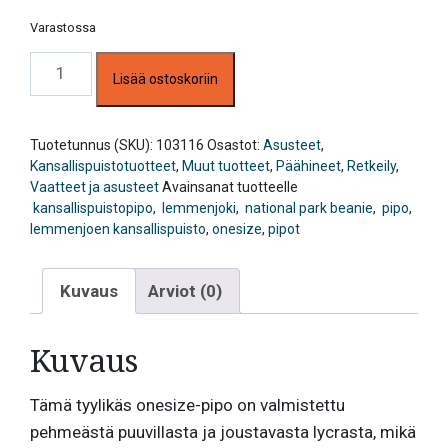
Varastossa
Pipo,
Lisää ostoskoriin
Lemmenjoen
kansallispuisto,
tummanvihreä
määrä
Tuotetunnus (SKU):
103116
Osastot:
Asusteet
,
Kansallispuistotuotteet
,
Muut tuotteet
,
Päähineet
,
Retkeily
,
Vaatteet ja asusteet
Avainsanat tuotteelle
kansallispuistopipo
,
lemmenjoki
,
national park beanie
,
pipo
,
lemmenjoen kansallispuisto
,
onesize
,
pipot
Kuvaus
Arviot (0)
Kuvaus
Tämä tyylikäs onesize-pipo on valmistettu
pehmeästä puuvillasta ja joustavasta lycrasta, mikä