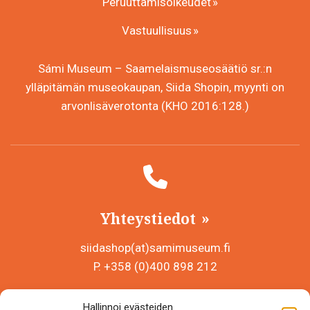
Peruuttamisoikeudet
Vastuullisuus
Sámi Museum – Saamelaismuseosäätiö sr.:n
ylläpitämän museokaupan, Siida Shopin, myynti on
arvonlisäverotonta (KHO 2016:128.)
Yhteystiedot
siidashop(at)samimuseum.fi
P. +358 (0)400 898 212
Sámi Museum – Saamelaismuseosäätiö sr
Hallinnoi evästeiden