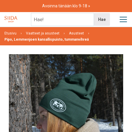
Skip
Avoinna tänään klo 9-18
to
content
Hae!
Hae
Etusivu
Vaatteet ja asusteet
Asusteet
Pipo, Lemmenjoen kansallispuisto, tummanvihreä