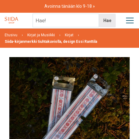
Skip
Avoinna tänään klo 9-18
to
content
Hae!
Hae
Etusivu
Kirjat ja Musiikki
Kirjat
Siida-kirjanmerkki tiuhtakuviolla, design Essi Ranttila