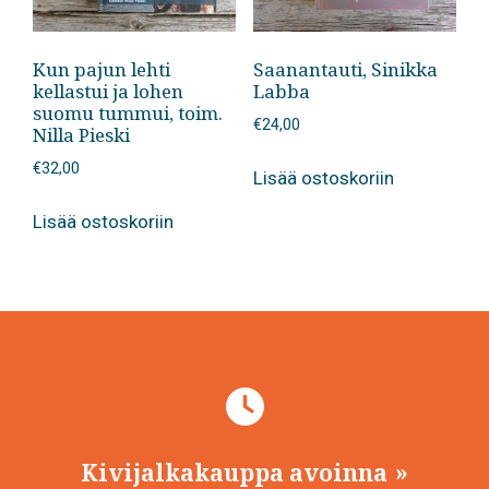
Kun pajun lehti
Saanantauti, Sinikka
kellastui ja lohen
Labba
suomu tummui, toim.
€
24,00
Nilla Pieski
€
32,00
Lisää ostoskoriin
Lisää ostoskoriin
Kivijalkakauppa avoinna