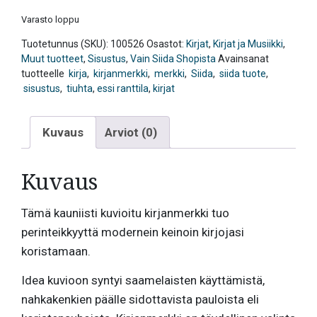
Varasto loppu
Tuotetunnus (SKU):
100526
Osastot:
Kirjat
,
Kirjat ja Musiikki
,
Muut tuotteet
,
Sisustus
,
Vain Siida Shopista
Avainsanat
tuotteelle
kirja
,
kirjanmerkki
,
merkki
,
Siida
,
siida tuote
,
sisustus
,
tiuhta
,
essi ranttila
,
kirjat
Kuvaus
Arviot (0)
Kuvaus
Tämä kauniisti kuvioitu kirjanmerkki tuo
perinteikkyyttä modernein keinoin kirjojasi
koristamaan.
Idea kuvioon syntyi saamelaisten käyttämistä,
nahkakenkien päälle sidottavista pauloista eli