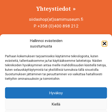
Yhteystiedot
siidashop(at)samimuseum.fi
P. +358 (0)400 898 212
Sámi Museum – Saamelaismuseosäätiö sr
Hallinnoi evästeiden
Y-tunnus 0625907-2
suostumusta
Siida Shop
Parhaan kokemuksen tarjoamiseksi käytämme teknologioita, kuten
Inarintie 46
evästeitä, tallentaaksemme ja/tai käyttääksemme laitetietoja. Näiden
tekniikoiden hyväksyminen antaa meille mahdollisuuden käsitellä tietoja,
99870 Inari
kuten selauskäyttäytymistä tai yksilöllisiä tunnuksia tällä sivustolla.
Suostumuksen jättäminen tai peruuttaminen voi vaikuttaa haitallisesti
Löydät meidät myös somesta!
tiettyihin ominaisuuksiin ja toimintoihin.
Instagram
Hyväksy
Facebook
Kiellä