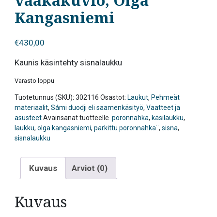
vaakakuvio, Olga
Kangasniemi
€
430,00
Kaunis käsintehty sisnalaukku
Varasto loppu
Tuotetunnus (SKU):
302116
Osastot:
Laukut
,
Pehmeät
materiaalit
,
Sámi duodji eli saamenkäsityö
,
Vaatteet ja
asusteet
Avainsanat tuotteelle
poronnahka
,
käsilaukku
,
laukku
,
olga kangasniemi
,
parkittu poronnahka¨
,
sisna
,
sisnalaukku
Kuvaus
Arviot (0)
Kuvaus