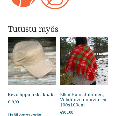
Tutustu myös
Kevo lippalakki, khaki
Ellen Haarahiltunen,
Villahuivi punavihreä,
€
19,90
100x100cm
€
305,00
Lisää ostoskoriin