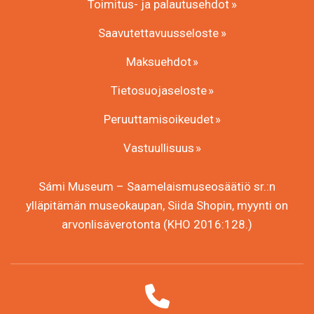
Toimitus- ja palautusehdot
Saavutettavuusseloste
Maksuehdot
Tietosuojaseloste
Peruuttamisoikeudet
Vastuullisuus
Sámi Museum – Saamelaismuseosäätiö sr.:n
ylläpitämän museokaupan, Siida Shopin, myynti on
arvonlisäverotonta (KHO 2016:128.)