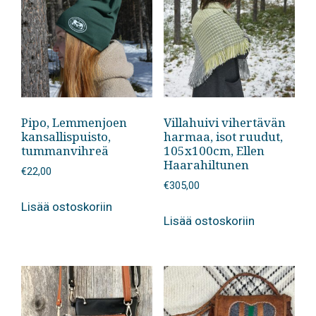
Pipo, Lemmenjoen
Villahuivi vihertävän
kansallispuisto,
harmaa, isot ruudut,
tummanvihreä
105x100cm, Ellen
Haarahiltunen
€
22,00
€
305,00
Lisää ostoskoriin
Lisää ostoskoriin