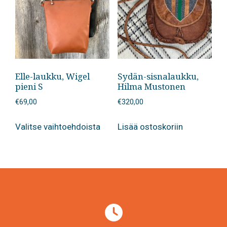
Elle-laukku, Wigel
Sydän-sisnalaukku,
pieni S
Hilma Mustonen
€
69,00
€
320,00
Tällä
Valitse vaihtoehdoista
Lisää ostoskoriin
tuotteella
on
useampi
muunnelma.
Voit
tehdä
valinnat
tuotteen