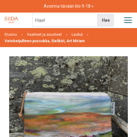
Skip
Avoinna tänään klo 9-18
to
content
Hae!
Hae
Etusivu
Vaatteet ja asusteet
Laukut
Vetoketjullinen pussukka, Sieliköt, Art Miriam