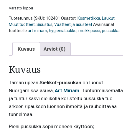
Varasto loppu
Tuotetunnus (SKU):
102401
Osastot:
Kosmetiikka
,
Laukut
,
Muut tuotteet
,
Sisustus
,
Vaatteet ja asusteet
Avainsanat
tuotteelle
art miriam
,
hygienialaukku
,
meikkipussi
,
pussukka
Kuvaus
Arviot (0)
Kuvaus
Tämän upean
Sieliköt-pussukan
on luonut
Nuorgamissa asuva,
Art Miriam.
Tunturimaisemalla
ja tunturikasvi sieliköllä koristeltu pussukka tuo
arkeen ripauksen luonnon ihmeitä ja rauhoittavaa
tunnelmaa.
Pieni pussukka sopii moneen käyttöön;