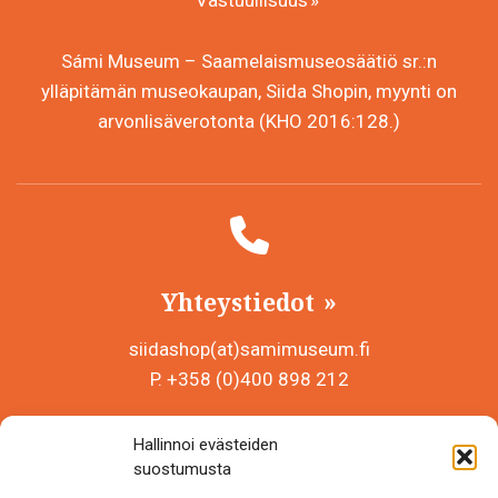
Sámi Museum – Saamelaismuseosäätiö sr.:n
ylläpitämän museokaupan, Siida Shopin, myynti on
arvonlisäverotonta (KHO 2016:128.)
Yhteystiedot
siidashop(at)samimuseum.fi
P. +358 (0)400 898 212
Sámi Museum – Saamelaismuseosäätiö sr
Hallinnoi evästeiden
Y-tunnus 0625907-2
suostumusta