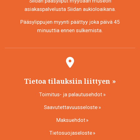
Siidan pääsyliput myydään museon
asiakaspalvelusta Siidan aukioloaikana.
Pääsylippujen myynti päättyy joka päivä 45
minuuttia ennen sulkemista.
Tietoa tilauksiin liittyen
Toimitus- ja palautusehdot
Saavutettavuusseloste
Maksuehdot
Tietosuojaseloste