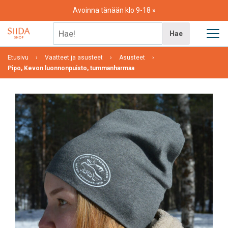
Skip
Avoinna tänään klo 9-18
to
content
Hae!
Hae
Etusivu
Vaatteet ja asusteet
Asusteet
Pipo, Kevon luonnonpuisto, tummanharmaa