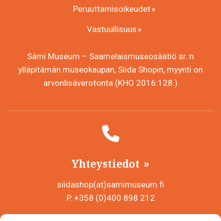
Peruuttamisoikeudet
Vastuullisuus
Sámi Museum – Saamelaismuseosäätiö sr.:n
ylläpitämän museokaupan, Siida Shopin, myynti on
arvonlisäverotonta (KHO 2016:128.)
Yhteystiedot
siidashop(at)samimuseum.fi
P. +358 (0)400 898 212
Sámi Museum – Saamelaismuseosäätiö sr