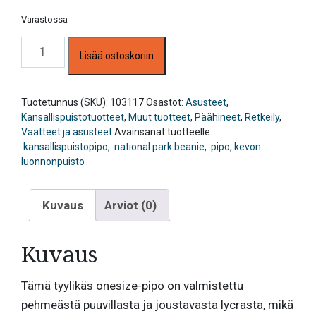
Varastossa
Pipo,
Lisää ostoskoriin
Kevon
luonnonpuisto,
tummanharmaa
määrä
Tuotetunnus (SKU):
103117
Osastot:
Asusteet
,
Kansallispuistotuotteet
,
Muut tuotteet
,
Päähineet
,
Retkeily
,
Vaatteet ja asusteet
Avainsanat tuotteelle
kansallispuistopipo
,
national park beanie
,
pipo
,
kevon
luonnonpuisto
Kuvaus
Arviot (0)
Kuvaus
Tämä tyylikäs onesize-pipo on valmistettu
pehmeästä puuvillasta ja joustavasta lycrasta, mikä