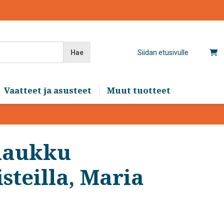
Hae
Siidan etusivulle
Vaatteet ja asusteet
Muut tuotteet
laukku
teilla, Maria