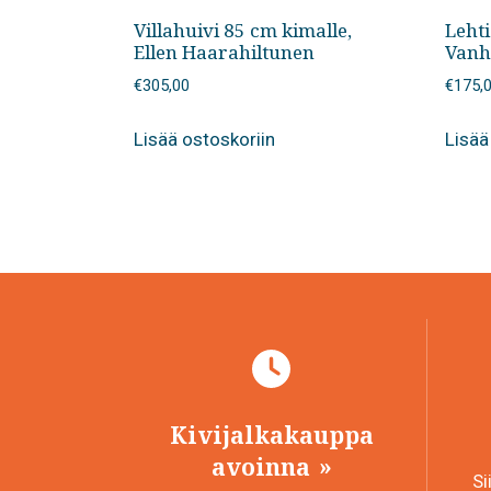
Villahuivi 85 cm kimalle,
Lehti
Ellen Haarahiltunen
Vanh
€
305,00
€
175,
Lisää ostoskoriin
Lisää
Kivijalkakauppa
avoinna
Si