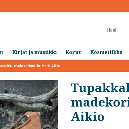
Hae!
ut
Kirjat ja musiikki
Korut
Kosmetiikka
alaukku madekoristeilla, Maria Aikio
Tupakka
madekoris
Aikio