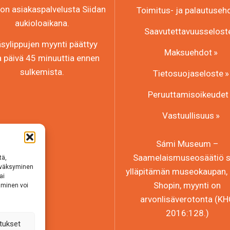
n asiakaspalvelusta Siidan
Toimitus- ja palautuseh
aukioloaikana.
Saavutettavuusselost
sylippujen myynti päättyy
Maksuehdot
a päivä 45 minuuttia ennen
sulkemista.
Tietosuojaseloste
Peruuttamisoikeudet
Vastuullisuus
Sámi Museum –
Saamelaismuseosäätiö sr
tä,
hyväksyminen
ylläpitämän museokaupan, 
ai
Shopin, myynti on
aminen voi
arvonlisäverotonta (K
2016:128.)
tukset