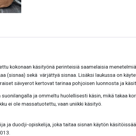
ettu kokonaan käsityönä perinteisiä saamelaisia menetelmiä 
aa (sisnaa) sekä värjättyä sisnaa. Lisäksi laukussa on käyt
aiset sävyerot kertovat tarinaa pohjoisen luonnosta ja käsi
a suonilangalla ja ommeltu huolellisesti käsin, mikä takaa ko
ku ei ole massatuotettu, vaan uniikki käsityö.
ija ja duodji-opiskelija, joka taitaa sisnan käytön käsitöiss
2013.