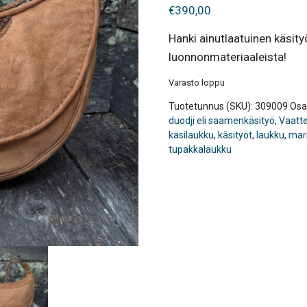
€
390,00
Hanki ainutlaatuinen käsity
luonnonmateriaaleista!
Varasto loppu
Tuotetunnus (SKU):
309009
Osa
duodji eli saamenkäsityö
,
Vaatte
käsilaukku
,
käsityöt
,
laukku
,
mari
tupakkalaukku