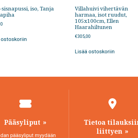
-sisnapussi, iso, Tanja
Villahuivi vihertävän
apiha
harmaa, isot ruudut,
105x100cm, Ellen
00
Haarahiltunen
€
305,00
 ostoskoriin
Lisää ostoskoriin
Pääsyliput
Tietoa tilauksii
liittyen
idan pääsyliput myydään