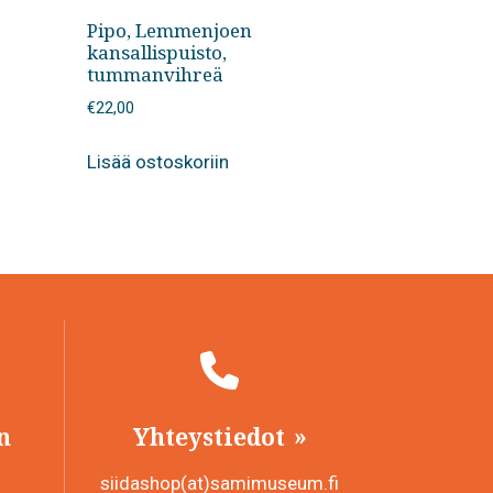
Pipo, Lemmenjoen
kansallispuisto,
tummanvihreä
€
22,00
Lisää ostoskoriin
n
Yhteystiedot
siidashop(at)samimuseum.fi