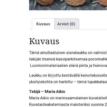
Kuvaus
Arviot (0)
Kuvaus
Tämä ainutlaatuinen sisnalaukku on valmist
tekijän itsensä kasviparkitsemaa poronnahk
Luonnonmateriaalien elävä pinta ja hienovar
Laukku on kirjottu kestävällä keinotekoisell
yksityiskohta on harkittu – tämä tupakkalauk
Tekijä – Maria Aikio
Maria Aikio on inarinsaamelainen kuvataiteil
Kuvataideakatemiasta maisteriksi vuonna 