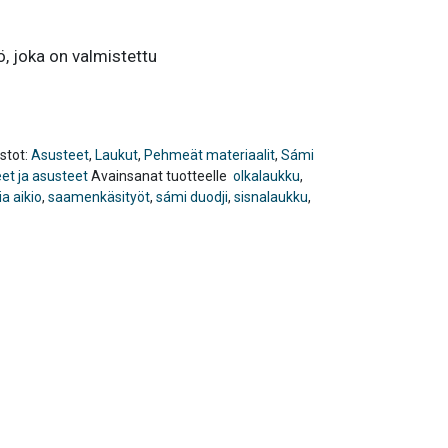
ö, joka on valmistettu
stot:
Asusteet
,
Laukut
,
Pehmeät materiaalit
,
Sámi
et ja asusteet
Avainsanat tuotteelle
olkalaukku
,
a aikio
,
saamenkäsityöt
,
sámi duodji
,
sisnalaukku
,