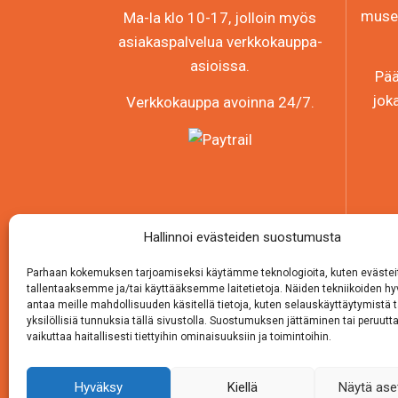
museo
Ma-la klo 10-17, jolloin myös
asiakaspalvelua verkkokauppa-
asioissa.
Pää
jok
Verkkokauppa avoinna 24/7.
Hallinnoi evästeiden suostumusta
Parhaan kokemuksen tarjoamiseksi käytämme teknologioita, kuten evästei
tallentaaksemme ja/tai käyttääksemme laitetietoja. Näiden tekniikoiden 
antaa meille mahdollisuuden käsitellä tietoja, kuten selauskäyttäytymistä t
yksilöllisiä tunnuksia tällä sivustolla. Suostumuksen jättäminen tai peruutt
vaikuttaa haitallisesti tiettyihin ominaisuuksiin ja toimintoihin.
Hyväksy
Kiellä
Näytä ase