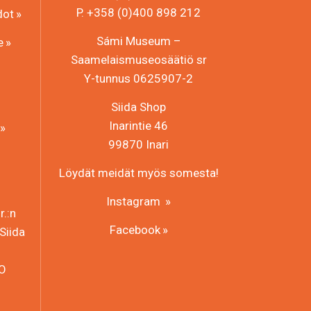
P. +358 (0)400 898 212
dot
Sámi Museum –
e
Saamelaismuseosäätiö sr
Y-tunnus 0625907-2
Siida Shop
Inarintie 46
99870 Inari
Löydät meidät myös somesta!
Instagram
.:n
Facebook
Siida
HO