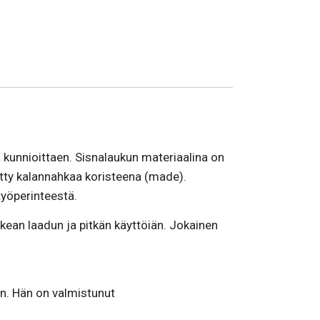
kunnioittaen. Sisnalaukun materiaalina on
etty kalannahkaa koristeena (made).
työperinteestä.
rkean laadun ja pitkän käyttöiän. Jokainen
ään. Hän on valmistunut