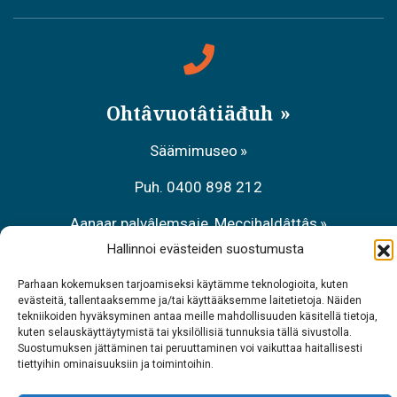
Ohtâvuotâtiäđuh
Säämimuseo
Puh. 0400 898 212
Aanaar palvâlemsaje, Meccihaldâttâs
Hallinnoi evästeiden suostumusta
Puh. 0206 39 7740
Parhaan kokemuksen tarjoamiseksi käytämme teknologioita, kuten
Raavâdviäsu Sarrit
evästeitä, tallentaaksemme ja/tai käyttääksemme laitetietoja. Näiden
tekniikoiden hyväksyminen antaa meille mahdollisuuden käsitellä tietoja,
Puh. 040 700 6485
kuten selauskäyttäytymistä tai yksilöllisiä tunnuksia tällä sivustolla.
Suostumuksen jättäminen tai peruuttaminen voi vaikuttaa haitallisesti
tiettyihin ominaisuuksiin ja toimintoihin.