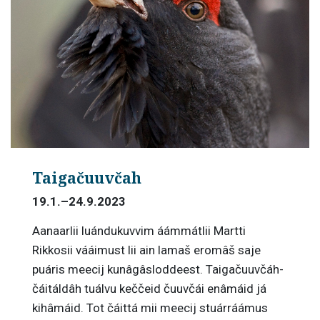
Taigačuuvčah
19.1.–24.9.2023
Aanaarlii luándukuvvim áámmátlii Martti
Rikkosii vááimust lii ain lamaš eromâš saje
puáris meecij kunâgâsloddeest. Taigačuuvčáh-
čáitáldâh tuálvu keččeid čuuvčái enâmáid já
kihâmáid. Tot čáittá mii meecij stuárráámus