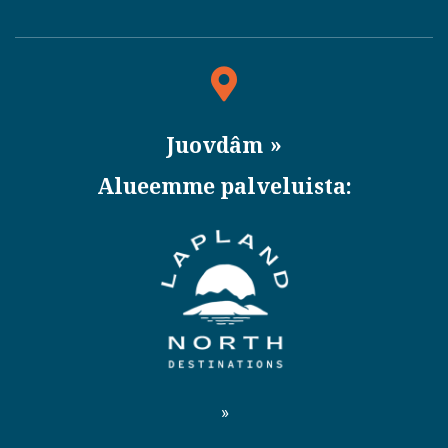
Juovdâm
Alueemme palveluista: