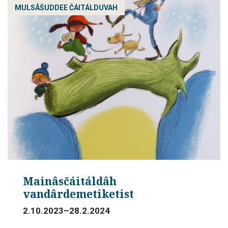
MULSÂŠUDDEE ČÁITÁLDUVAH
Mainâsčáitáldâh
vandârdemetiketist
2.10.2023–28.2.2024