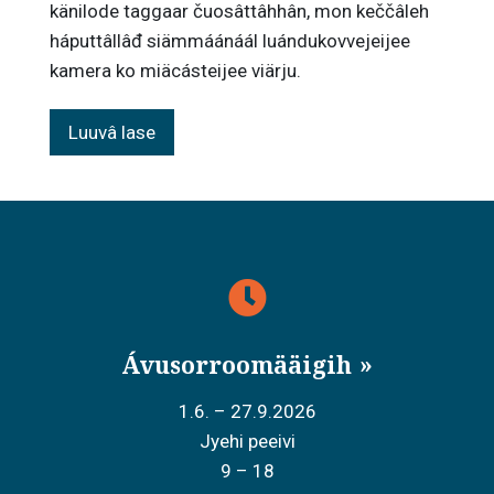
känilode taggaar čuosâttâhhân, mon keččâleh
háputtâllâđ siämmáánáál luándukovvejeijee
kamera ko miäcásteijee viärju.
Luuvâ lase
Ávusorroomääigih
1.6. – 27.9.2026
Jyehi peeivi
9 – 18