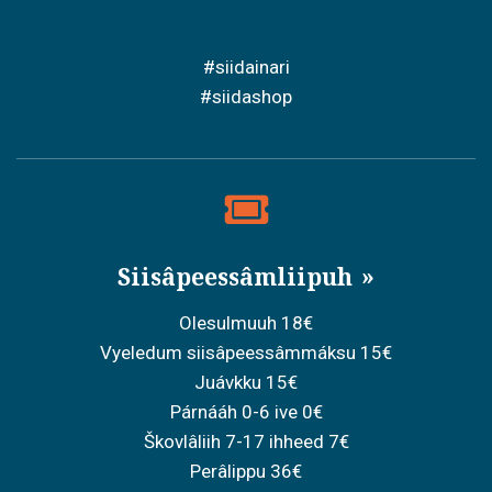
#siidainari
#siidashop
Siisâpeessâmliipuh
Olesulmuuh 18€
Vyeledum siisâpeessâmmáksu 15€
Juávkku 15€
Párnááh 0-6 ive 0€
Škovlâliih 7-17 ihheed 7€
Perâlippu 36€