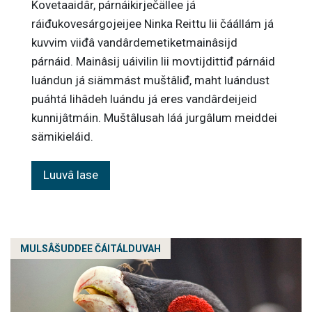
Kovetaaidâr, párnáikirječällee já
ráiđukovesárgojeijee Ninka Reittu lii čáállám já
kuvvim viiđâ vandârdemetiketmainâsijd
párnáid. Mainâsij uáivilin lii movtijdittiđ párnáid
luándun já siämmást muštâliđ, maht luándust
puáhtá lihâdeh luándu já eres vandârdeijeid
kunnijâtmáin. Muštâlusah láá jurgâlum meiddei
sämikieláid.
Luuvâ lase
MULSÂŠUDDEE ČÁITÁLDUVAH