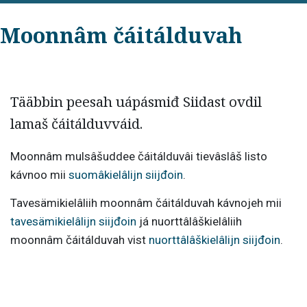
Moonnâm čáitálduvah
Tääbbin peesah uápásmiđ Siidast ovdil
lamaš čáitálduvváid.
Moonnâm mulsâšuddee čáitálduvâi tievâslâš listo
kávnoo mii
suomâkielâlijn siijđoin
.
Tavesämikielâliih moonnâm čáitálduvah kávnojeh mii
tavesämikielâlijn siijđoin
já nuorttâlâškielâliih
moonnâm čáitálduvah vist
nuorttâlâškielâlijn siijđoin
.