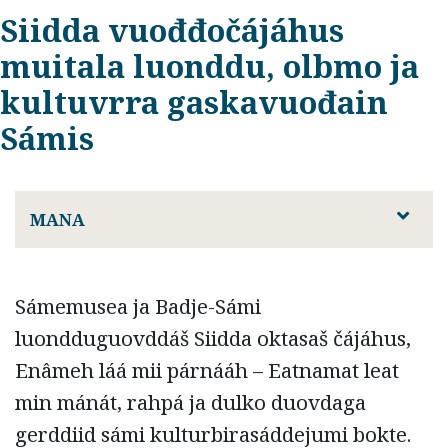
Siidda vuođđočájáhus
muitala luonddu, olbmo ja
kultuvrra gaskavuođain
Sámis
MANA
Sámemusea ja Badje-Sámi
luondduguovddáš Siidda oktasaš čájáhus,
Enâmeh láá mii párnááh – Eatnamat leat
min mánát, rahpá ja dulko duovdaga
gerddiid sámi kulturbirasáddejumi bokte.