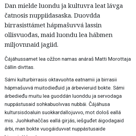
Dan mielde luondu ja kultuvra leat lávga
čatnosis nuppiidasaska. Duovdda
birrasisttámet hápmašuvvá lassin
ollisvuođas, maid luondu lea hábmen
miljovnnaid jagiid.
Čájáhussamet lea ožžon namas anáraš Matti Morottaja
čállin divttas.
Sámi kulturbirrasis oktavuohta eatnamii ja birrasii
hápmašuvvá muitodieđuid ja árbevieruid bokte. Sámi
árbedieđu muitu lea guoddán luonddu ja servodaga
nuppástusaid sohkabuolvvas nubbái. Čájáhusa
kultursisdoaluin suokkardallojuvvo, mot dološ eallá
mis. Juohkehaččas eallá girjás, iešguđet áigodagaid
árbi, man bokte vuogáiduvvat nuppástusaide