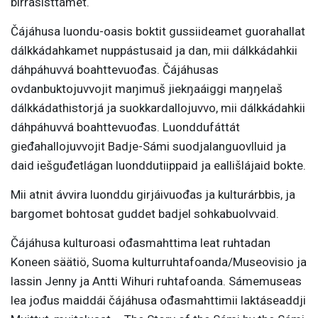
birrasisttámet.
Čájáhusa luondu-oasis boktit gussiideamet guorahallat
dálkkádahkamet nuppástusaid ja dan, mii dálkkádahkii
dáhpáhuvvá boahttevuođas. Čájáhusas
ovdanbuktojuvvojit maŋimuš jiekŋaáiggi maŋŋelaš
dálkkádathistorjá ja suokkardallojuvvo, mii dálkkádahkii
dáhpáhuvvá boahttevuođas. Luonddufáttát
gieđahallojuvvojit Badje-Sámi suodjalanguovlluid ja
daid iešguđetlágan luonddutiippaid ja eallišlájaid bokte.
Mii atnit ávvira luonddu girjáivuođas ja kulturárbbis, ja
bargomet bohtosat guddet badjel sohkabuolvvaid.
Čájáhusa kulturoasi ođasmahttima leat ruhtadan
Koneen säätiö, Suoma kulturruhtafoanda/Museovisio ja
lassin Jenny ja Antti Wihuri ruhtafoanda. Sámemuseas
lea jođus maiddái čájáhusa ođasmahttimii laktáseaddji