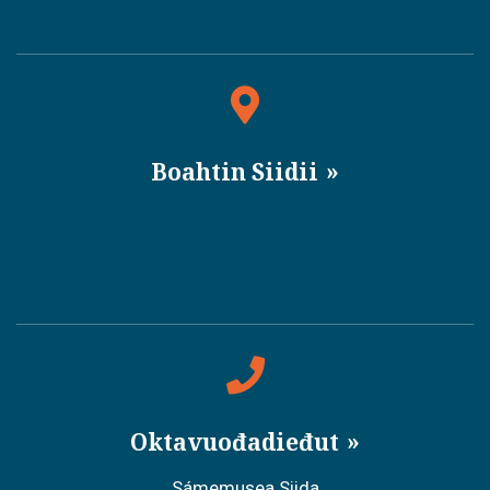
Boahtin Siidii
Oktavuođadieđut
Sámemusea Siida