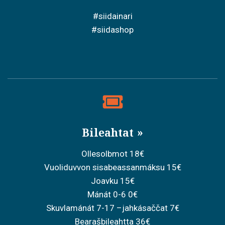
#siidainari
#siidashop
Bileahtat
Ollesolbmot 18€
Vuoliduvvon sisabeassanmáksu 15€
Joavku 15€
Mánát 0-6 0€
Skuvlamánát 7-17 –jahkásaččat 7€
Bearašbileahtta 36€