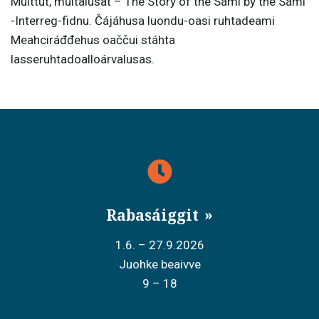
Muittut, muitalusat – The Story of the Sámi by the Sámi
-Interreg-fidnu. Čájáhusa luondu-oasi ruhtadeami
Meahciráđđehus oaččui stáhta
lasseruhtadoalloárvalusas.
Rabasáiggit
1.6. – 27.9.2026
Juohke beaivve
9 – 18