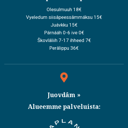
Olesulmuuh 18€
Vyeledum siisâpeessâmmáksu 15€
Juávkku 15€
Párnááh 0-6 ive 0€
Škovlâliih 7-17 ihheed 7€
Perâlippu 36€
Juovdâm
Alueemme palveluista: