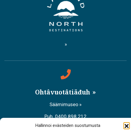
Ohtâvuotâtiäđuh
Säämimuseo
Puh. 0400 898 212
Hallinnoi evästeiden suostumusta
Aanaar palvâlemsaje, Meccihaldâttâs