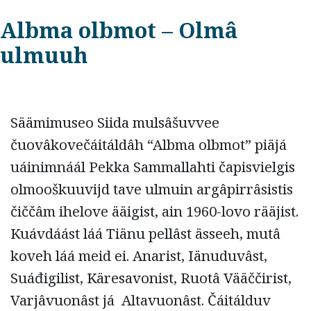
Albma olbmot – Olmâ
ulmuuh
Säämimuseo Siida mulsâšuvvee
čuovâkovečáitáldâh “Albma olbmot” piäjá
uáinimnáál Pekka Sammallahti čapisvielgis
olmooškuuvijd tave ulmuin argâpirrâsistis
čiččâm ihelove ääigist, ain 1960-lovo rääjist.
Kuávdáást láá Tiänu pellâst ässeeh, mutâ
koveh láá meid ei. Anarist, Iänuduvâst,
Suáđigilist, Käresavonist, Ruotâ Vääččirist,
Varjâvuonâst já Altavuonâst. Čáitálduv