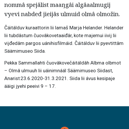
nommâ spejâlist maaŋgâi algâaalmugij
vyevi nabdeđ jieijâs ulmuid olmâ olmožin.
Čáitálduv kuraattorin lii lamaš Marja Helander. Helander
lii tubdâstum čuovâkovetaaiđâr, kote majemui iivij lii
vijđedâm pargos uánihisfilmáid. Čáitálduv lii pyevtittâm
Säämimuseo Siida.
Pekka Sammallahti čuovâkovečáitáldâh Albma olbmot
– Olmâ ulmuuh lii uáinimnáál Säämimuseo Siidast,
Anarist 23.6.2020-31.3.2021. Siida lii ávus kesipaje
ääigi jyehi peeivi 9 – 17.