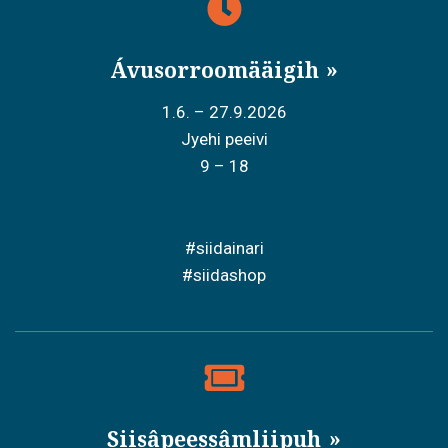
Ávusorroomääigih
1.6. – 27.9.2026
Jyehi peeivi
9 – 18
#siidainari
#siidashop
Siisâpeessâmliipuh