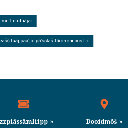
s muʹttemtuâjai
reäšš tuâjjpaaʹjid pâʹsslašttâm-mannust
izzpiâssâmliipp
Dooidmõš