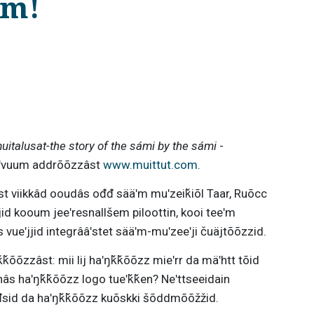
um!
muitalusat-the story of the sámi by the sámi
-
ääʹvuum addrõõzzâst
www.muittut.com
.
t viikkâd ooudâs ođđ sääʹm muʹzeiǩiõl Taar, Ruõcc
d kooum jeeʹresnallšem piloottin, kooi teeʹm
 vueʹjjid integrââʹstet sääʹm-muʹzeeʹji čuäjtõõzzid.
ǩõõzzâst: mii lij haʹŋǩǩõõzz mieʹrr da mäʹhtt tõid
inâs haʹŋǩǩõõzz logo tueʹǩǩen? Neʹttseeidain
đđsid da haʹŋǩǩõõzz kuõskki šõddmõõžžid.