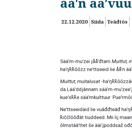
ååʹn ääʹvu
22.12.2020
Siida
Teâđtõs
Sääʹm-muʹzei jååʹđtam
Muittut, 
haʹŋǩǩõõzz neʹttseeid lie ååʹn 
Muittut, muitalusat
-haʹŋǩǩõõzzâs
da Lääʹddjânnam sääʹm-muʹzeeʹji
kueʹsǩǩe sääʹmkulttuur. Pueʹrmõs
Neʹttseeidaid lie vuâđđteâđ haʹŋǩ
ǩiččlõõđât tiuddeed. Mii lij maa
õlmstââʹttet še ääiʹjpoddsaž o