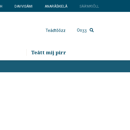
SH
DAVVISÁMI
ANARÂŠKIELÂ
SÄÄʹMǨIÕLL
Ooʒʒ
Teâđtõõzz
Teâtt mij pirr