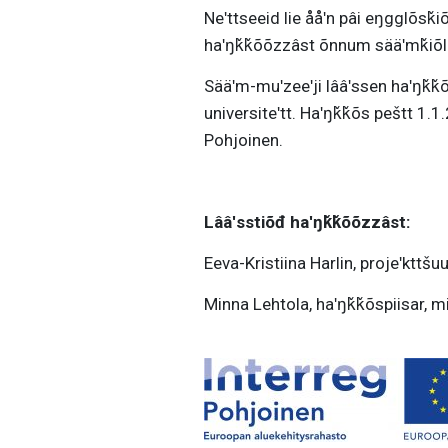
Neʹttseeid lie ååʹn pâi eŋgglõsǩi
haʹŋǩǩõõzzâst õnnum sääʹmǩiõlid 
Sääʹm-muʹzeeʹji lââʹssen haʹŋǩǩõõ
universiteʹtt. Haʹŋǩǩõs peštt 1.
Pohjoinen.
Lââʹsstiõđ haʹŋǩǩõõzzâst:
Eeva-Kristiina Harlin, projeʹkttš
Minna Lehtola, haʹŋǩǩõspiisar, 