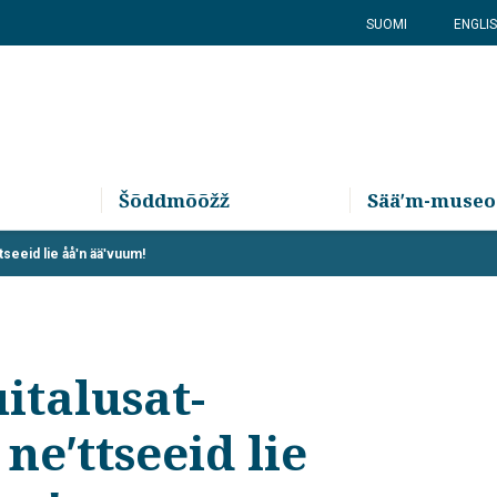
SUOMI
ENGLI
Šõddmõõžž
Sääʹm-museo
tseeid lie ååʹn ääʹvuum!
italusat-
neʹttseeid lie