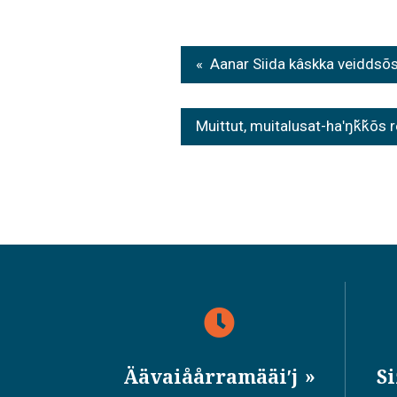
Post
Aanar Siida kâskka veiddsõ
navigation
Muittut, muitalusat-haʹŋǩǩõs 
Äävaiåårramääiʹj
S