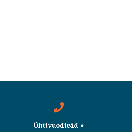
Õhttvuõđteâđ