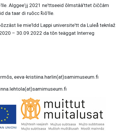
õʹlle. Alggeeʹjj 2021 neʹttseeid õlmstââʹttet čiččâm
da taar di ruõcc ǩiõʹlle.
zzâst lie mieʹldd Lappi universiteʹtt da Luleå teknlaž
1.2020 – 30.09.2022 da tõn teäggat Interreg
uurmõs, eeva-kristiina.harlin(at)samimuseum.fi
minna.lehtola(at)samimuseum.fi