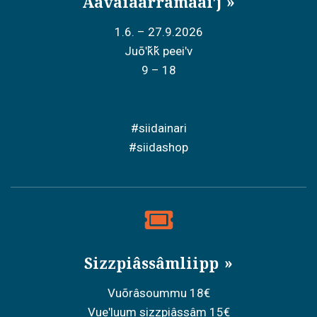
Äävaiåårramääiʹj
1.6. – 27.9.2026
Juõʹǩǩ peeiʹv
9 – 18
#siidainari
#siidashop
Sizzpiâssâmliipp
Vuõrâsoummu 18€
Vueʹluum sizzpiâssâm 15€