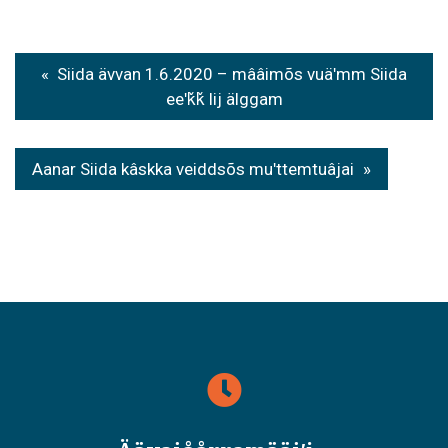
Post
Siida ävvan 1.6.2020 – mââimõs vuäʹmm Siida
navigation
eeʹǩǩ lij älggam
Aanar Siida kâskka veiddsõs muʹttemtuâjai