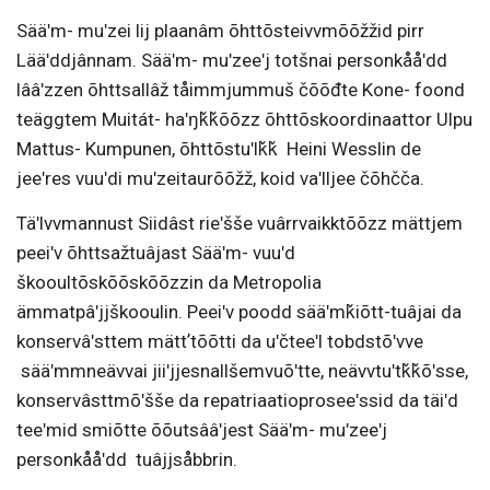
Sääʹm- muʹzei lij plaanâm õhttõsteivvmõõžžid pirr
Lääʹddjânnam. Sääʹm- muʹzeeʹj totšnai personkååʹdd
lââʹzzen õhttsallâž tåimmjummuš čõõđte Kone- foond
teäggtem Muitát- haʹŋǩǩõõzz õhttõskoordinaattor Ulpu
Mattus- Kumpunen, õhttõstuʹlǩǩ Heini Wesslin de
jeeʹres vuuʹdi muʹzeitaurõõžž, koid vaʹlljee čõhčča.
Täʹlvvmannust Siidâst rieʹšše vuârrvaikktõõzz mättjem
peeiʹv õhttsažtuâjast Sääʹm- vuuʹd
škooultõskõõskõõzzin da Metropolia
ämmatpâʹjjškooulin. Peeiʹv poodd sääʹmǩiõtt-tuâjai da
konservâʹsttem mättʼtõõtti da uʹčteeʹl tobdstõʹvve
sääʹmmneävvai jiiʹjjesnallšemvuõʹtte, neävvtuʹtǩǩõʹsse,
konservâsttmõʹšše da repatriaatioproseeʹssid da täiʹd
teeʹmid smiõtte õõutsââʹjest Sääʹm- muʹzeeʹj
personkååʹdd tuâjjsåbbrin.