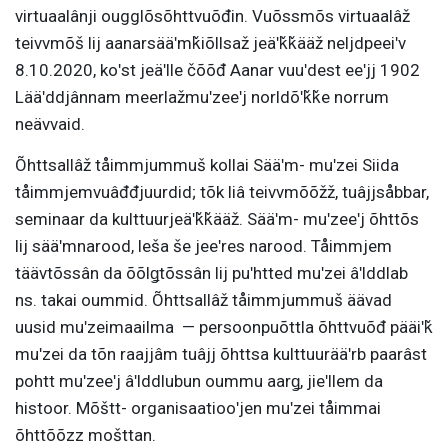
virtuaalânji ougglõsõhttvuõđin. Vuõssmõs virtuaalâž
teivvmõš lij aanarsääʹmǩiõllsaž jeäʹǩǩääž neljdpeeiʹv
8.10.2020, koʹst jeäʹlle čõõđ Aanar vuuʹdest eeʹjj 1902
Lääʹddjânnam meerlažmuʹzeeʹj norldõʹǩǩe norrum
neävvaid.
Õhttsallâž tåimmjummuš kollai Sääʹm- muʹzei Siida
tåimmjemvuâđđjuurdid; tõk liâ teivvmõõžž, tuâjjsåbbar,
seminaar da kulttuurjeäʹǩǩääž. Sääʹm- muʹzeeʹj õhttõs
lij sääʹmnarood, leša še jeeʹres narood. Tåimmjem
täävtõssân da õõlǥtõssân lij puʹhtted muʹzei âʹlddlab
ns. takai oummid. Õhttsallâž tåimmjummuš äävad
uusid muʹzeimaailma — persoonpuõttla õhttvuõđ pääiʹǩ
muʹzei da tõn raajjâm tuâjj õhttsa kulttuurääʹrb paarâst
pohtt muʹzeeʹj âʹlddlubun oummu aarǥ, jieʹllem da
histoor. Mõštt- organisaatiooʹjen muʹzei tåimmai
õhttõõzz mošttan.