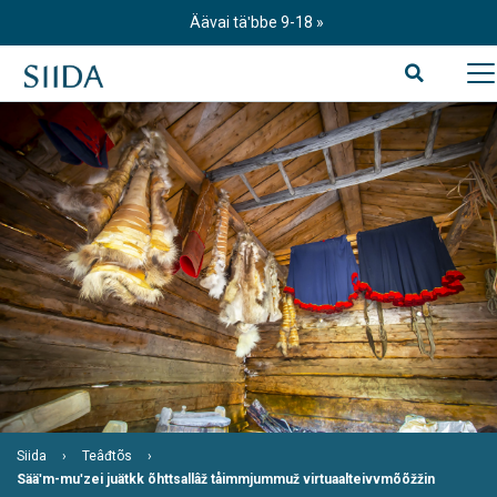
Skip
Äävai täʹbbe 9-18
to
content
Siida
Teâđtõs
Sääʹm-muʹzei juätkk õhttsallâž tåimmjummuž virtuaalteivvmõõžžin