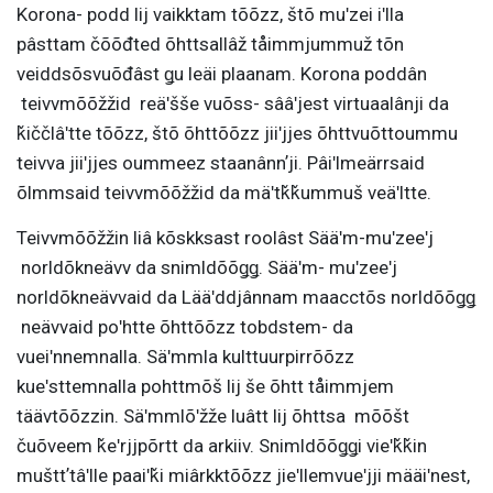
Korona- podd lij vaikktam tõõzz, štõ muʹzei iʹlla
pâsttam čõõđted õhttsallâž tåimmjummuž tõn
veiddsõsvuõđâst ǥu leäi plaanam. Korona poddân
teivvmõõžžid reäʹšše vuõss- sââʹjest virtuaalânji da
ǩiččlâʹtte tõõzz, štõ õhttõõzz jiiʹjjes õhttvuõttoummu
teivva jiiʹjjes oummeez staanânnʼji. Pâiʹlmeärrsaid
õlmmsaid teivvmõõžžid da mäʹtǩǩummuš veäʹltte.
Teivvmõõžžin liâ kõskksast roolâst Sääʹm-muʹzeeʹj
norldõkneävv da snimldõõǥǥ. Sääʹm- muʹzeeʹj
norldõkneävvaid da Lääʹddjânnam maacctõs norldõõǥǥ
neävvaid poʹhtte õhttõõzz tobdstem- da
vueiʹnnemnalla. Säʹmmla kulttuurpirrõõzz
kueʹsttemnalla pohttmõš lij še õhtt tåimmjem
täävtõõzzin. Säʹmmlõʹžže luâtt lij õhttsa mõõšt
čuõveem ǩeʹrjjpõrtt da arkiiv. Snimldõõǥǥi vieʹǩǩin
mušttʼtâʹlle paaiʹǩi miârkktõõzz jieʹllemvueʹjji määiʹnest,