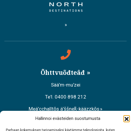
Õhttvuõđteâđ
Sääʹm-muʹzei
Teʹl. 0400 898 212
Meäʹcchalltõs äʹššneǩ-kääzzkõs
Hallinnoi evästeiden suostumusta
Teʹl. 0206 39 7740
Parhaan kokemuksen tarjoamiseksi käytämme teknologioita, kuten