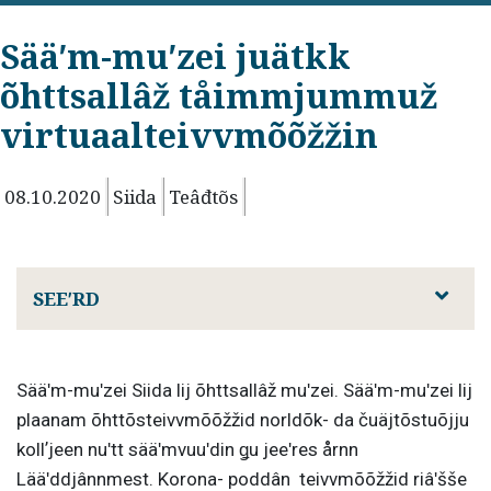
Sääʹm-muʹzei juätkk
õhttsallâž tåimmjummuž
virtuaalteivvmõõžžin
08.10.2020
Siida
Teâđtõs
SEEʹRD
Sääʹm-muʹzei Siida lij õhttsallâž muʹzei. Sääʹm-muʹzei lij
plaanam õhttõsteivvmõõžžid norldõk- da čuäjtõstuõjju
kollʼjeen nuʹtt sääʹmvuuʹdin ǥu jeeʹres årnn
Lääʹddjânnmest. Korona- poddân teivvmõõžžid riâʹšše