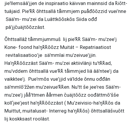
jieʹllemsââʹjjen de inspiraatio käivvan mainnsid da ǩiõtt-
tuâjaid. Pieʹǩǩ õhttsallâ tåimmjem puåđõõzzid vueiʹnne
Sääʹm- muʹzei da Luâttkõõskõs Siida ođđ
pâʹjjčuäjtõõzzâst.
Õhttsallâž tåimmjummuš lij pieʹǩǩ Sääʹm- muʹzeeʹj
Kone- foond haʹŋǩǩõõzz Muitát – Repatriaatiost
revitalisaatiooʹje säʹmmlai muʹzeivueʹjjin.
Haʹŋǩǩõõzzâst Sääʹm- muʹzei aktiivlânji tuʹtǩǩad,
muʹvddem õhttsallâ vueʹǩǩ tåimmjed liâ ââʹnteeʹj da
vaikkteeʹj. Pueʹrmõs vueʹjjid väʹldde õnnu ođđân
säʹmmlõʹžžen muʹzeivueʹǩǩen. Nuʹtt še jeeʹres Sääʹm-
muʹzeeʹj jååʹttmen åårmen čuäjtõõzz oođâttmõʹšše
kollʼjeeʹjest haʹŋǩǩõõzzâst ( Muʹzeivisio-haʹŋǩǩõs da
Muittut, muitalusat- Interreg haʹŋǩǩõs) õhttsallâšvuõtt
lij koskksast roolâst.