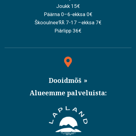
Joukk 15€
Päärna 0–6-ekksa 0€
Škooulneeʹǩǩ 7-17 –ekksa 7€
Piârlipp 36€
Dooidmõš
Alueemme palveluista: