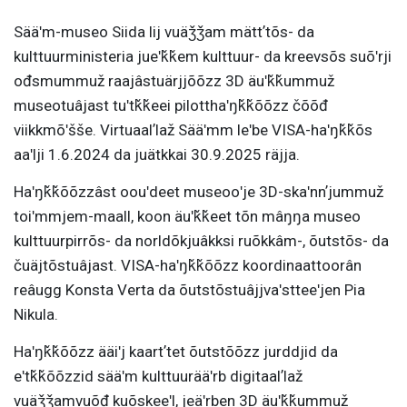
Sääʹm-museo Siida lij vuäǯǯam mättʼtõs- da
kulttuurministeria jueʹǩǩem kulttuur- da kreevsõs suõʹrji
ođsmummuž raajâstuärjjõõzz 3D äuʹǩǩummuž
museotuâjast tuʹtǩǩeei pilotthaʹŋǩǩõõzz čõõđ
viikkmõʹšše. Virtuaalʼlaž Sääʹmm leʹbe VISA-haʹŋǩǩõs
aaʹlji 1.6.2024 da juätkkai 30.9.2025 räjja.
Haʹŋǩǩõõzzâst oouʹdeet museooʹje 3D-skaʹnnʼjummuž
toiʹmmjem-maall, koon äuʹǩǩeet tõn mâŋŋa museo
kulttuurpirrõs- da norldõkjuâkksi ruõkkâm-, õutstõs- da
čuäjtõstuâjast. VISA-haʹŋǩǩõõzz koordinaattoorân
reâugg Konsta Verta da õutstõstuâjjvaʹstteeʹjen Pia
Nikula.
Haʹŋǩǩõõzz ääiʹj kaartʼtet õutstõõzz jurddjid da
eʹtǩǩõõzzid sääʹm kulttuurääʹrb digitaalʼlaž
vuäǯǯamvuõđ kuõskeeʹl, jeäʹrben 3D äuʹǩǩummuž