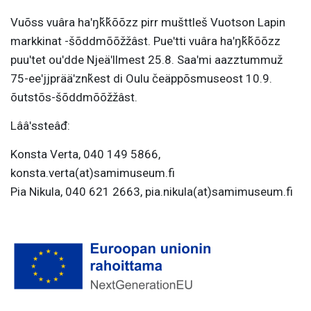
Vuõss vuâra haʹŋǩǩõõzz pirr mušttleš Vuotson Lapin
markkinat -šõddmõõžžâst. Pueʹtti vuâra haʹŋǩǩõõzz
puuʹtet ouʹdde Njeäʹllmest 25.8. Saaʹmi aazztummuž
75-eeʹjjprääʹznǩest di Oulu čeäppõsmuseost 10.9.
õutstõs-šõddmõõžžâst.
Lââʹssteâđ:
Konsta Verta, 040 149 5866,
konsta.verta(at)samimuseum.fi
Pia Nikula, 040 621 2663, pia.nikula(at)samimuseum.fi