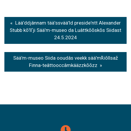
Post
Lääʹddjânnam tääʹssvääʹld presideʹntt Alexander
navigation
Stubb kõʹllʼji Sääʹm-museo da Luâttkõõskõs Siidast
24.5.2024
Sääʹm-museo Siida ooudâs veekk sääʹmǩiõllsaž
Finna-teâttooccâmkääzzkõõzz