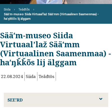
Siida
Teâđtõs
Sääʹm-museo Siida Virtuaalʼlaž Sääʹmm (Virtuaalinen Saamenmaa) -
haʹŋǩǩõs lij älggam
Sääʹm-museo Siida
Virtuaalʼlaž Sääʹmm
(Virtuaalinen Saamenmaa) -
haʹŋǩǩõs lij älggam
22.08.2024
Siida
Teâđtõs
SEEʹRD