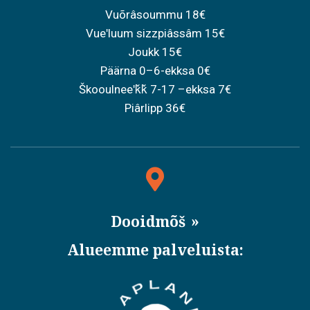
Vuõrâsoummu 18€
Vueʹluum sizzpiâssâm 15€
Joukk 15€
Päärna 0–6-ekksa 0€
Škooulneeʹǩǩ 7-17 –ekksa 7€
Piârlipp 36€
Dooidmõš
Alueemme palveluista: