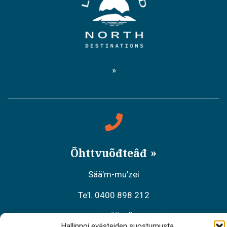
Õhttvuõđteâđ
Sääʹm-muʹzei
Teʹl. 0400 898 212
Meäʹcchalltõs äʹššneǩ-kääzzkõs
Hallinnoi evästeiden suostumusta