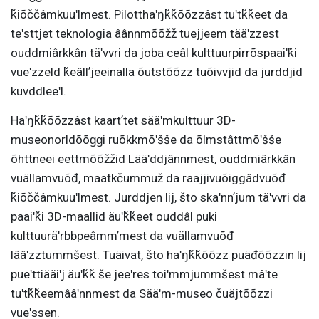
ǩiõččâmkuuʹlmest. Pilotthaʹŋǩǩõõzzâst tuʹtǩǩeet da
teʹsttjet teknologia âânnmõõžž tuejjeem tääʹzzest
ouddmiârkkân täʹvvri da joba ceâl kulttuurpirrõspaaiʹǩi
vueʹzzeld ǩeâllʼjeeinalla õutstõõzz tuõivvjid da jurddjid
kuvddleeʹl.
Haʹŋǩǩõõzzâst kaartʼtet sääʹmkulttuur 3D-
museonorldõõǥǥi ruõkkmõʹšše da õlmstâttmõʹšše
õhttneei eettmõõžžid Lääʹddjânnmest, ouddmiârkkân
vuällamvuõđ, maatkčummuž da raajjivuõiggâdvuõđ
ǩiõččâmkuuʹlmest. Jurddjen lij, što skaʹnnʼjum täʹvvri da
paaiʹǩi 3D-maallid äuʹǩǩeet ouddâl puki
kulttuuräʹrbbpeâmmʼmest da vuällamvuõđ
lââʹzztummšest. Tuäivat, što haʹŋǩǩõõzz puäđõõzzin lij
pueʹttiääiʹj äuʹǩǩ še jeeʹres toiʹmmjummšest mâʹte
tuʹtǩǩeemââʹnnmest da Sääʹm-museo čuäjtõõzzi
vueʹssen.