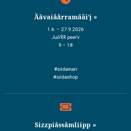
Äävaiåårramääiʹj
1.6. – 27.9.2026
Juõʹǩǩ peeiʹv
9 – 18
#siidainari
#siidashop
Sizzpiâssâmliipp