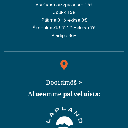
Vueʹluum sizzpiâssâm 15€
Joukk 15€
Päärna 0–6-ekksa 0€
Škooulneeʹǩǩ 7-17 –ekksa 7€
Piârlipp 36€
Dooidmõš
Alueemme palveluista: