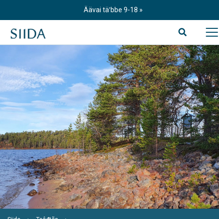
Skip
Äävai täʹbbe 9-18
to
content