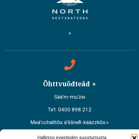
Õhttvuõđteâđ
Sääʹm-muʹzei
Teʹl. 0400 898 212
Meäʹcchalltõs äʹššneǩ-kääzzkõs
Teʹl. 0206 39 7740
Hallinnoi evästeiden suostumusta