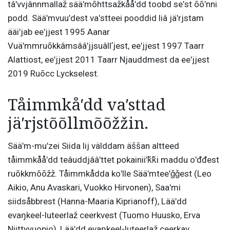
tâʹvvjânnmallaž sääʹmõhttsažkååʹdd toobd seʹst õõʹnni
podd. Sääʹmvuuʹdest vaʹstteei pooddid liâ jäʹrjstam
ääiʹjab eeʹjjest 1995 Aanar
Vuäʹmmruõkkâmsââʹjjsuâllʼjest, eeʹjjest 1997 Taarr
Alattiost, eeʹjjest 2011 Taarr Njauddmest da eeʹjjest
2019 Ruõcc Lyckselest.
Tåimmkåʹdd vaʹsttad
jäʹrjstõõllmõõžžin.
Sääʹm-muʹzei Siida lij välddam äššan altteed
tåimmkååʹdd teâuddjââʹttet pokainiiʹǩǩi maddu oʹđđest
ruõkkmõõžž. Tåimmkådda koʹlle Sääʹmteeʹǧǧest (Leo
Aikio, Anu Avaskari, Vuokko Hirvonen), Saaʹmi
siidsåbbrest (Hanna-Maaria Kiprianoff), Lääʹdd
evaŋkeel-luteerlaž ceerkvest (Tuomo Huusko, Erva
Niittyvuopio), Lääʹdd evaŋkeel-luteerlaž ceerkav