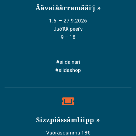
Äävaiåårramääiʹj
1.6. – 27.9.2026
Juõʹǩǩ peeiʹv
9 – 18
#siidainari
#siidashop
Sizzpiâssâmliipp
Vuõrâsoummu 18€