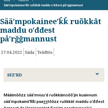
Siida
Teâđtõs
Sääʹmpokaineeʹǩǩ ruõkkât maddu oʹđđest påʹrǧǧmannust
Sääʹmpokaineeʹǩǩ ruõkkât
maddu oʹđđest
påʹrǧǧmannust
27.04.2022
Siida
Teâđtõs
SEEʹRD
Mââimõõzz sääʹmvuuʹd ruõkkâmsõõʹjin kuaivvum
sääʹmpokainiiʹǩǩi paaʒʒtõõzz ruõkkât maddu oʹđđest
Aanrest da Uccjooǥǥâst Saaʹmi ceerkavpeeiʹvi