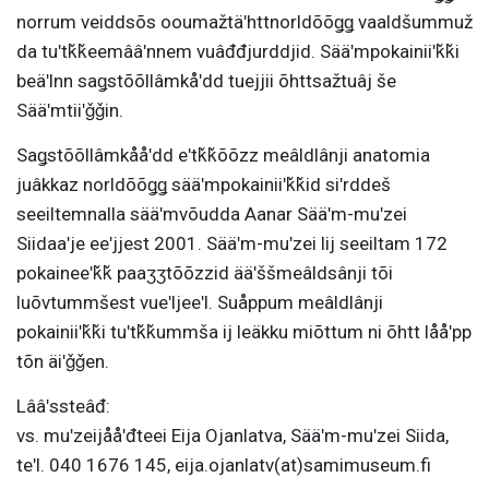
norrum veiddsõs ooumažtäʹhttnorldõõǥǥ vaaldšummuž
da tuʹtǩǩeemââʹnnem vuâđđjurddjid. Sääʹmpokainiiʹǩǩi
beäʹlnn saǥstõõllâmkåʹdd tuejjii õhttsažtuâj še
Sääʹmtiiʹǧǧin.
Saǥstõõllâmkååʹdd eʹtǩǩõõzz meâldlânji anatomia
juâkkaz norldõõǥǥ sääʹmpokainiiʹǩǩid siʹrddeš
seeiltemnalla sääʹmvõudda Aanar Sääʹm-muʹzei
Siidaaʹje eeʹjjest 2001. Sääʹm-muʹzei lij seeiltam 172
pokaineeʹǩǩ paaʒʒtõõzzid ääʹššmeâldsânji tõi
luõvtummšest vueʹljeeʹl. Suåppum meâldlânji
pokainiiʹǩǩi tuʹtǩǩummša ij leäkku miõttum ni õhtt lååʹpp
tõn äiʹǧǧen.
Lââʹssteâđ:
vs. muʹzeijååʹđteei Eija Ojanlatva, Sääʹm-muʹzei Siida,
teʹl. 040 1676 145, eija.ojanlatv(at)samimuseum.fi