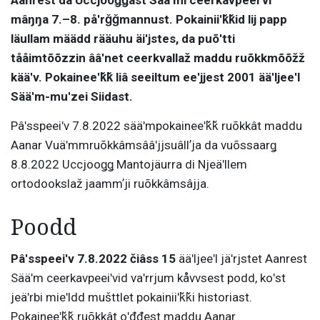
mâŋŋa 7.–8. påʹrǧǧmannust. Pokainiiʹǩǩid lij papp
läullam määdd rääuhu äiʹjstes, da puõʹtti
tååimtõõzzin ââʹnet ceerkvallaž maddu ruõkkmõõžž
kääʹv. Pokaineeʹǩǩ liâ seeiltum eeʹjjest 2001 ääʹljeeʹl
Sääʹm-muʹzei Siidast.
Pâʹsspeeiʹv 7.8.2022 sääʹmpokaineeʹǩǩ ruõkkât maddu
Aanar Vuäʹmmruõkkâmsââʹjjsuâllʼja da vuõssaarǥ
8.8.2022 Uccjooǥǥ Mantojäurra di Njeäʹllem
ortodookslaž jaammʼji ruõkkâmsâjja.
Poodd
Pâʹsspeeiʹv 7.8.2022 čiâss 15
ääʹljeeʹl jäʹrjstet Aanrest
Sääʹm ceerkavpeeiʹvid vaʹrrjum kåvvsest podd, koʹst
jeäʹrbi mieʹldd mušttlet pokainiiʹǩǩi historiast.
Pokaineeʹǩǩ ruõkkât oʹđđest maddu Aanar