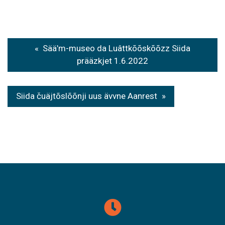
Post
Sääʹm-museo da Luâttkõõskõõzz Siida
navigation
prääzkjet 1.6.2022
Siida čuäjtõslõõnji uus ävvne Aanrest