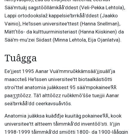
Sääʹmtuâj saǥstõõllâmkååʹddest (Veli-Pekka Lehtola),
Lappi ortodookslaž kappelsieʹbrrkååʹddest (Jaakko
Vainio), Heʹlssen universiteeʹttest (Hanna Snellman),
Mättʼtõs- da kulttuurministeriast (Hanna Kiiskinen) da
Sääʹm-muʹzei Siidast (Minna Lehtola, Eija Ojanlatva).
Tuâǥǥa
Eeʹjjest 1995 Aanar Vuäʹmmruõkkâmsââʹjjsuâllʼja
maaccteš Heʹlssen universiteeʹtt biotaalkâstiõtti
stroiʹttel anatomia juâkksest 95 sääʹmpokaineeʹǩǩ
paaʒʒtõõzz. Tâʹl alttõõzz ruõkkmõʹšše tuejjii Aanar
seäʹbrrkååʹdd ceerkavsuåvtõs.
Anatomia juâkksa kuâđđje kuuitâǥ pokaineeʹǩǩ, kook
universiteeʹtt altteem tåimmkåʹdd inventõõʹsti. Iiʹjjin
1998-1999 tåimmkåʹdd smiõtti 1800- da 1900-lååǥǥin