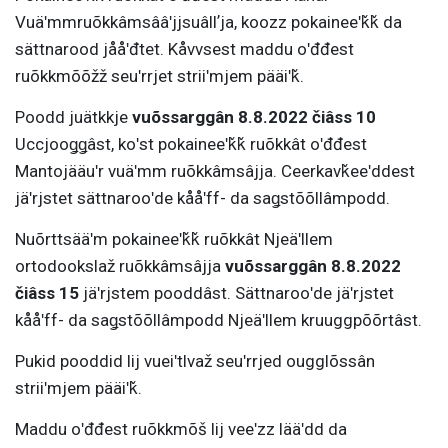
Vuäʹmmruõkkâmsââʹjjsuâllʼja, koozz pokaineeʹǩǩ da
sättnarood jååʹđtet. Kåvvsest maddu oʹđđest
ruõkkmõõžž seuʹrrjet striiʹmjem pääiʹǩ.
Poodd juätkkje
vuõssarggân 8.8.2022 čiâss 10
Uccjooǥǥâst, koʹst pokaineeʹǩǩ ruõkkât oʹđđest
Mantojääuʹr vuäʹmm ruõkkâmsâjja. Ceerkavǩeeʹddest
jäʹrjstet sättnarooʹde kååʹff- da saǥstõõllâmpodd.
Nuõrttsääʹm pokaineeʹǩǩ ruõkkât Njeäʹllem
ortodookslaž ruõkkâmsâjja
vuõssarggân 8.8.2022
čiâss 15
jäʹrjstem pooddâst. Sättnarooʹde jäʹrjstet
kååʹff- da saǥstõõllâmpodd Njeäʹllem kruuggpõõrtâst.
Pukid pooddid lij vueiʹtlvaž seuʹrrjed ougglõssân
striiʹmjem pääiʹǩ.
Maddu oʹđđest ruõkkmõš lij veeʹzz lääʹdd da