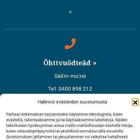
Õhttvuõđteâđ
Sääʹm-muʹzei
Teʹl. 0400 898 212
Meäʹcchalltõs äʹššneǩ-kääzzkõs
Hallinnoi evästeiden suostumusta
Teʹl. 0206 39 7740
Parhaan kokemuksen tarjoamiseksi käytämme teknologioita, kuten
evästeitä, tallentaaksemme ja/tai käyttääksemme laitetietoja. Näiden
tekniikoiden hyväksyminen antaa meille mahdollisuuden käsitellä tietoja,
Restraant Sarrit
kuten selauskäyttäytymistä tai yksilöllisiä tunnuksia tällä sivustolla.
Suostumuksen jättäminen tai peruuttaminen voi vaikuttaa haitallisesti