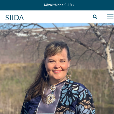
Skip
Äävai täʹbbe 9-18
to
content