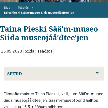
Siida
Teâđtõs
Taina Pieski Sääʹm-museo Siida museojååʹđteeʹjen
Taina Pieski Sääʹm-museo
Siida museojååʹđteeʹjen
16.05.2023
Siida
Teâđtõs
SEEʹRD
Filosofia maister Taina Pieski lij vaʹlljuum Sääʹm-museo
Siida museojååʹđteeʹjen. Sääʹm-museofoond halltõs
vaʹlljii suu 15.5. riâššum såbbrest.