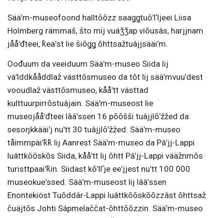
Sääʹm-museofoond halltõõzz saaǥǥtuõʹlʼljeei Liisa
Holmberg rämmaš, što mij vuäǯǯap viõusâs, harjjnam
jååʹđteei, ǩeäʹst lie šiõǥǥ õhttsažtuâjjsääiʹm.
Oođuum da veeiduum Sääʹm-museo Siida lij
väʹlddkååddlaž västtõsmuseo da tõt lij sääʹmvuuʹdest
vooudlaž västtõsmuseo, kååʹtt västtad
kulttuurpirrõstuâjain. Sääʹm-museost lie
museojååʹđteei lââʹssen 16 põõšši tuâjjlõʹžžed da
sesoŋkkääiʹj nuʹtt 30 tuâjjlõʹžžed. Sääʹm-museo
tåimmpäiʹǩǩ lij Aanrest Sääʹm-museo da Pâʹjj-Lappi
luâttkõõskõs Siida, kååʹtt lij õhtt Pâʹjj-Lappi vääžnmõs
turisttpaaiʹǩin. Siidast kõʹllʼje eeʹjjest nuʹtt 100 000
museokueʹssed. Sääʹm-museost lij lââʹssen
Enontekiöst Tuõddâr-Lappi luâttkõõskõõzzâst õhttsaž
čuäjtõs Johti Sápmelaččat-õhttõõzzin. Sääʹm-museo