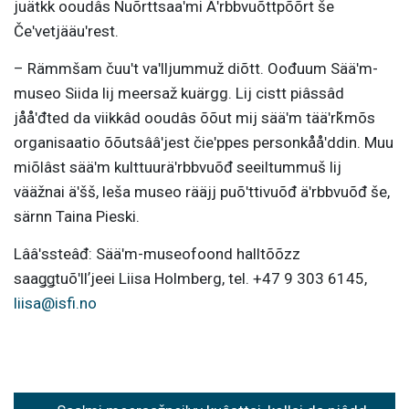
juätkk ooudâs Nuõrttsaaʹmi Äʹrbbvuõttpõõrt še
Čeʹvetjääuʹrest.
– Rämmšam čuuʹt vaʹlljummuž diõtt. Oođuum Sääʹm-
museo Siida lij meersaž kuärgg. Lij cistt piâssâd
jååʹđted da viikkâd ooudâs õõut mij sääʹm tääʹrǩmõs
organisaatio õõutsââʹjest čieʹppes personkååʹddin. Muu
miõlâst sääʹm kulttuuräʹrbbvuõđ seeiltummuš lij
vääžnai äʹšš, leša museo rääjj puõʹttivuõđ äʹrbbvuõđ še,
särnn Taina Pieski.
Lââʹssteâđ: Sääʹm-museofoond halltõõzz
saaǥǥtuõʹllʼjeei Liisa Holmberg, tel. +47 9 303 6145,
liisa@isfi.no
Post