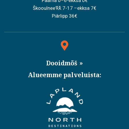
Päärna 0–6-ekksa 0€
Škooulneeʹǩǩ 7-17 –ekksa 7€
Piârlipp 36€
Dooidmõš
Alueemme palveluista: