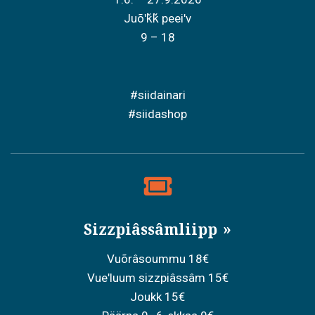
Juõʹǩǩ peeiʹv
9 – 18
#siidainari
#siidashop
Sizzpiâssâmliipp
Vuõrâsoummu 18€
Vueʹluum sizzpiâssâm 15€
Joukk 15€