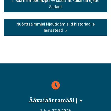
Saaʹmi meersažpeiʹvv kuâsttai, kollai da njâdd
navigation
Siidast
Nuõrttsäʹmmlai Njauddâm siid historiaaʹje
lââʹssteâđ
Äävaiåårramääiʹj
1.6. – 27.9.2026