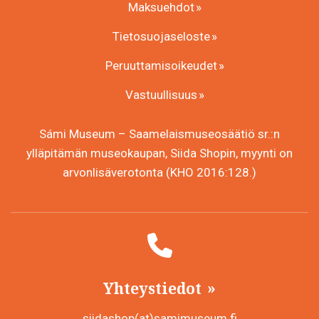
Maksuehdot
Tietosuojaseloste
Peruuttamisoikeudet
Vastuullisuus
Sámi Museum – Saamelaismuseosäätiö sr.:n
ylläpitämän museokaupan, Siida Shopin, myynti on
arvonlisäverotonta (KHO 2016:128.)
Yhteystiedot
siidashop(at)samimuseum.fi