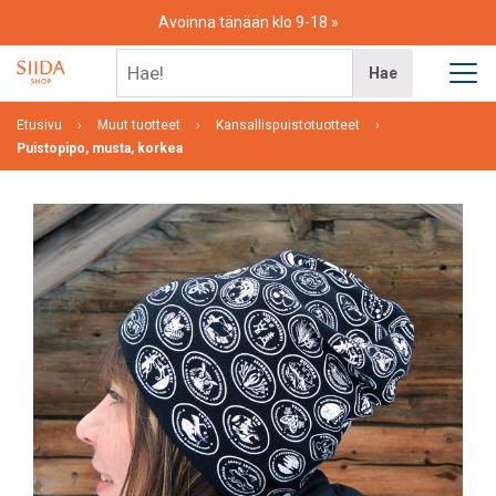
Skip
Avoinna tänään klo 9-18
to
content
Hae!
Hae
Etusivu
Muut tuotteet
Kansallispuistotuotteet
Puistopipo, musta, korkea