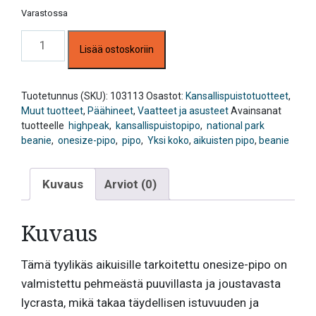
Varastossa
Puistopipo,
Lisää ostoskoriin
musta,
korkea
määrä
Tuotetunnus (SKU):
103113
Osastot:
Kansallispuistotuotteet
,
Muut tuotteet
,
Päähineet
,
Vaatteet ja asusteet
Avainsanat
tuotteelle
highpeak
,
kansallispuistopipo
,
national park
beanie
,
onesize-pipo
,
pipo
,
Yksi koko
,
aikuisten pipo
,
beanie
Kuvaus
Arviot (0)
Kuvaus
Tämä tyylikäs aikuisille tarkoitettu onesize-pipo on
valmistettu pehmeästä puuvillasta ja joustavasta
lycrasta, mikä takaa täydellisen istuvuuden ja