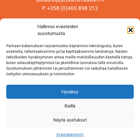
P. +358 (0)400 898 212
Sámi Museum – Saamelaismuseosäätiö sr
Hallinnoi evästeiden
Y-tunnus 0625907-2
suostumusta
Siida Shop
Parhaan kokemuksen tarjoamiseksi käytämme teknologioita, kuten
Inarintie 46
evästeitä, tallentaaksemme ja/tai käyttääksemme laitetietoja. Näiden
tekniikoiden hyväksyminen antaa meille mahdollisuuden käsitellä tietoja,
99870 Inari
kuten selauskäyttäytymistä tai yksilöllisiä tunnuksia tällä sivustolla.
Suostumuksen jättäminen tai peruuttaminen voi vaikuttaa haitallisesti
Löydät meidät myös somesta!
tiettyihin ominaisuuksiin ja toimintoihin.
Instagram
Hyväksy
Facebook
Kiellä
Näytä asetukset
Evästekäytäntö