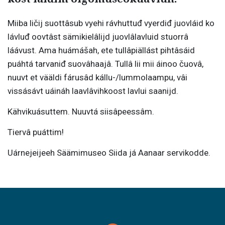
Miiba ličij suottâsub vyehi rávhuttuđ vyerdiđ juovláid ko
lávluđ oovtâst sämikielâlijd juovlâlavluid stuorrâ
láávust. Ama huámášah, ete tullâpiällást pihtâsáid
puáhtá tarvaniđ suovâhaajâ. Tullâ lii mii áinoo čuovâ,
nuuvt et vääldi fárusâd kállu-/lummolaampu, vâi
vissásávt uáináh laavlâvihkoost lavlui saanijd.
Kähvikuásuttem. Nuuvtá siisâpeessâm.
Tiervâ puáttim!
Uárnejeijeeh Säämimuseo Siida já Aanaar servikodde.