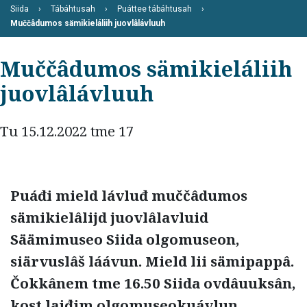
Siida
Tábáhtusah
Puáttee tábáhtusah
Muččâdumos sämikieláliih juovlâlávluuh
Muččâdumos sämikieláliih
juovlâlávluuh
Tu 15.12.2022 tme 17
Puáđi mield lávluđ muččâdumos
sämikielâlijd juovlâlavluid
Säämimuseo Siida olgomuseon,
siärvuslâš láávun. Mield lii sämipappâ.
Čokkânem tme 16.50 Siida ovdâuuksân,
kost laiđim olgomuseokuávlun.