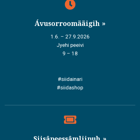
Ávusorroomääigih
1.6. – 27.9.2026
Jyehi peeivi
9 – 18
#siidainari
#siidashop
Siisâpeessâmliipuh