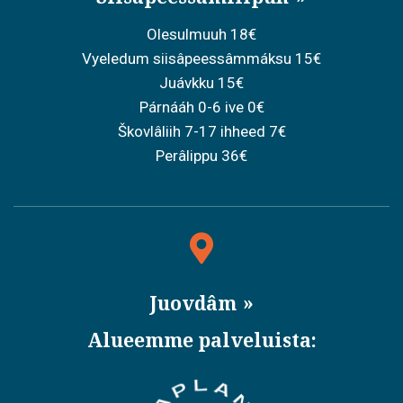
Olesulmuuh 18€
Vyeledum siisâpeessâmmáksu 15€
Juávkku 15€
Párnááh 0-6 ive 0€
Škovlâliih 7-17 ihheed 7€
Perâlippu 36€
Juovdâm
Alueemme palveluista: