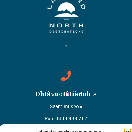
Ohtâvuotâtiäđuh
Säämimuseo
Puh. 0400 898 212
Aanaar palvâlemsaje, Meccihaldâttâs