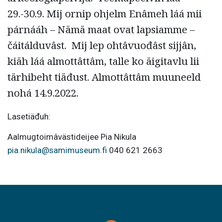
29.-30.9. Mij ornip ohjelm Enâmeh láá mii
párnááh – Nämä maat ovat lapsiamme –
čáitálduvâst. Mij lep ohtâvuođâst sijjân,
kiäh láá almottâttâm, talle ko äigitavlu lii
tärhibeht tiäđust. Almottâttâm muuneeld
nohá 14.9.2022.
Lasetiäđuh:
Aalmugtoimâvästideijee Pia Nikula
pia.nikula@samimuseum.fi
040 621 2663