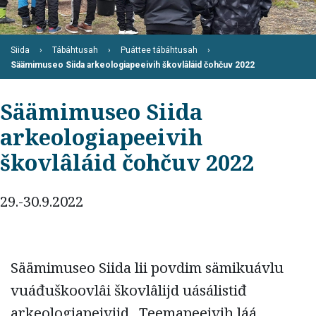
Siida
Tábáhtusah
Puáttee tábáhtusah
Säämimuseo Siida arkeologiapeeivih škovlâláid čohčuv 2022
Säämimuseo Siida
arkeologiapeeivih
škovlâláid čohčuv 2022
29.-30.9.2022
Säämimuseo Siida lii povdim sämikuávlu
vuáđuškoovlâi škovlâlijd uásálistiđ
arkeologiapeivijd. Teemapeeivih láá