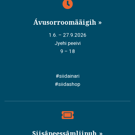
Ávusorroomääigih
1.6. – 27.9.2026
Jyehi peeivi
9 – 18
#siidainari
#siidashop
Siisâpeessâmliipuh