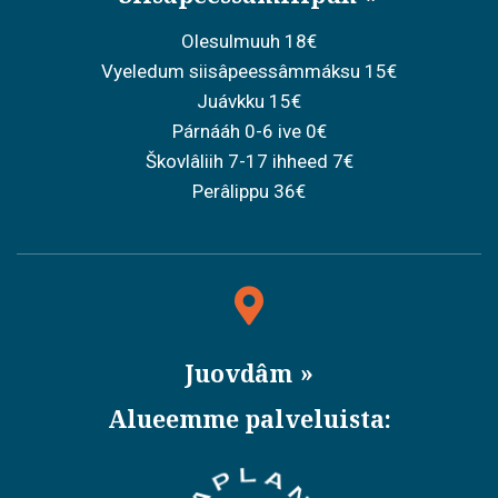
Olesulmuuh 18€
Vyeledum siisâpeessâmmáksu 15€
Juávkku 15€
Párnááh 0-6 ive 0€
Škovlâliih 7-17 ihheed 7€
Perâlippu 36€
Juovdâm
Alueemme palveluista: