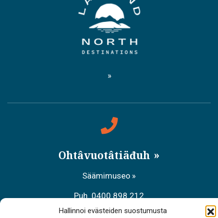
Ohtâvuotâtiäđuh
Säämimuseo
Puh. 0400 898 212
Hallinnoi evästeiden suostumusta
Aanaar palvâlemsaje, Meccihaldâttâs