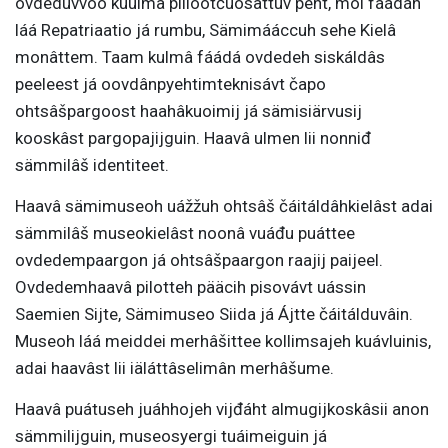
ovdeduvvoo kuulmâ piilootčuosâttuv peht, moi fáádáh
láá Repatriaatio já rumbu, Sämimááccuh sehe Kielâ
monâttem. Taam kulmâ fáádá ovdedeh siskáldâs
peeleest já oovdânpyehtimteknisávt čapo
ohtsâšpargoost haahâkuoimij já sämisiärvusij
kooskâst pargopajijguin. Haavâ ulmen lii nonniđ
sämmilâš identiteet.
Haavâ sämimuseoh uážžuh ohtsâš čáitáldâhkielâst adai
sämmilâš museokielâst noonâ vuáđu puáttee
ovdedempaargon já ohtsâšpaargon raajij paijeel.
Ovdedemhaavâ pilotteh pääcih pisovávt uássin
Saemien Sijte, Sämimuseo Siida já Ájtte čáitálduvâin.
Museoh láá meiddei merhâšittee kollimsajeh kuávluinis,
adai haavâst lii iäláttâselimân merhâšume.
Haavâ puátuseh juáhhojeh vijđáht almugijkoskâsii anon
sämmilijguin, museosyergi tuáimeiguin já