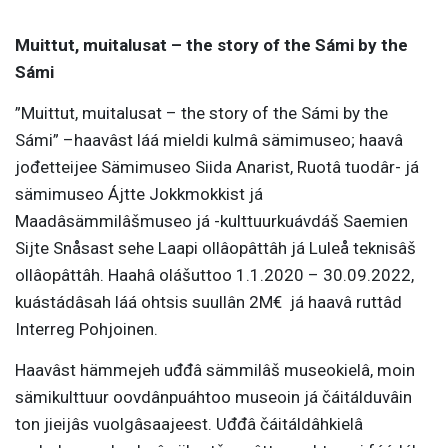
Muittut, muitalusat – the story of the Sámi by the
Sámi
”Muittut, muitalusat – the story of the Sámi by the
Sámi” –haavâst láá mieldi kulmâ sämimuseo; haavâ
jođetteijee Sämimuseo Siida Anarist, Ruotâ tuodâr- já
sämimuseo Ájtte Jokkmokkist já
Maadâsämmilâšmuseo já -kulttuurkuávdáš Saemien
Sijte Snåsast sehe Laapi ollâopâttâh já Luleå teknisâš
ollâopâttâh. Haahâ olášuttoo 1.1.2020 – 30.09.2022,
kuástádâsah láá ohtsis suullân 2M€ já haavâ ruttâd
Interreg Pohjoinen.
Haavâst hämmejeh uđđâ sämmilâš museokielâ, moin
sämikulttuur oovdânpuáhtoo museoin já čáitálduvâin
ton jieijâs vuolgâsaajeest. Uđđâ čáitáldâhkielâ