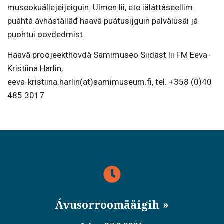
museokuállejeijeiguin. Ulmen lii, ete iäláttâseellim
puáhtá ávhástâllâđ haavâ puátusijguin palvâlusâi já
puohtui oovdedmist.
Haavâ proojeekthovdâ Sämimuseo Siidast lii FM Eeva-
Kristiina Harlin,
eeva-kristiina.harlin(at)samimuseum.fi, tel. +358 (0)40
485 3017
Ávusorroomääigih