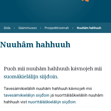
Siida
Säämimuseo
Proojeekttooimah
Nuuhâm hahhuuh
Nuuhâm hahhuuh
Puoh mii nuuhâm hahhuuh kávnojeh mii
suomâkielâlijn siijđoin
.
Tavesämikielâliih nuuhâm hahhuuh kávnojeh mii
tavesämikielâlijn siijđoin
já nuorttâlâškielâliih nuuhâm
hahhuuh vist
nuorttâlâškielâlijn siijđoin
.