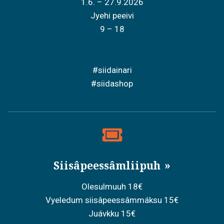
1.6. – 27.9.2026
Jyehi peeivi
9 – 18
#siidainari
#siidashop
Siisâpeessâmliipuh
Olesulmuuh 18€
Vyeledum siisâpeessâmmáksu 15€
Juávkku 15€