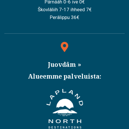
Párnááh 0-6 ive 0€
Škovlâliih 7-17 ihheed 7€
Perâlippu 36€
Juovdâm
Alueemme palveluista: