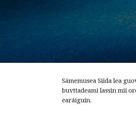
Sámemusea Siida lea guo
buvttadeami lassin mii o
earáiguin.