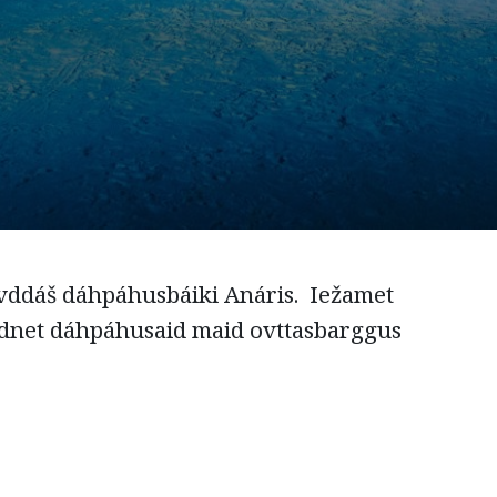
vddáš dáhpáhusbáiki Anáris. Iežamet
rdnet dáhpáhusaid maid ovttasbarggus