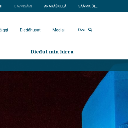
SH
DAVVISÁMI
ANARÂŠKIELÂ
SÄÄʹMǨIÕLL
Oza
áiggi
Dieđáhusat
Mediai
Dieđut min birra