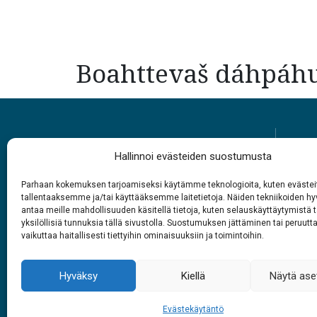
Boahttevaš dáhpáh
Hallinnoi evästeiden suostumusta
Parhaan kokemuksen tarjoamiseksi käytämme teknologioita, kuten evästei
tallentaaksemme ja/tai käyttääksemme laitetietoja. Näiden tekniikoiden 
Rabasáiggit
antaa meille mahdollisuuden käsitellä tietoja, kuten selauskäyttäytymistä t
yksilöllisiä tunnuksia tällä sivustolla. Suostumuksen jättäminen tai peruutt
1.6. – 27.9.2026
vaikuttaa haitallisesti tiettyihin ominaisuuksiin ja toimintoihin.
Juohke beaivve
Vuol
9 – 18
Hyväksy
Kiellä
Näytä ase
Evästekäytäntö