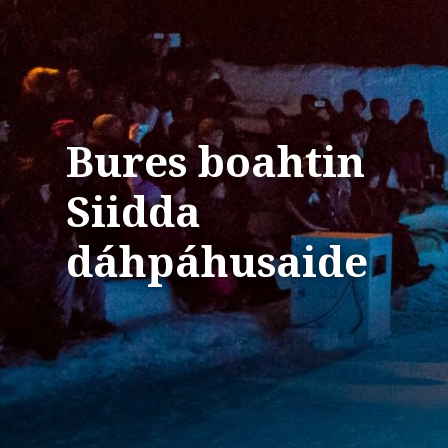
Bures boahtin
Siidda
dáhpáhusaide