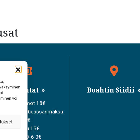
usat
tä,
hyväksyminen
Bileahtat
Boahtin Siidii
ai
aminen voi
Ollesolbmot 18€
iduvvon sisabeassanmáksu
15€
tukset
Joavku 15€
Mánát 0-6 0€