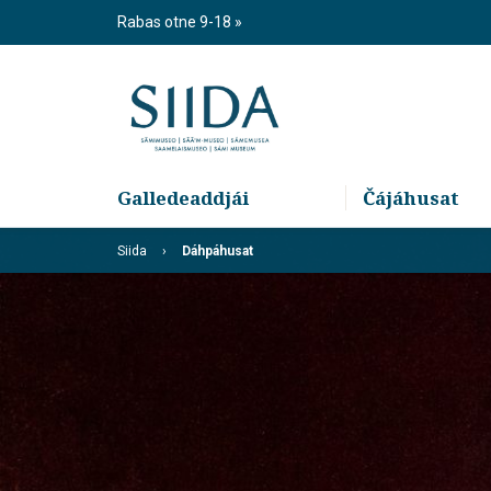
Skip
Rabas otne 9-18
to
content
Galledeaddjái
Čájáhusat
Siida
Dáhpáhusat