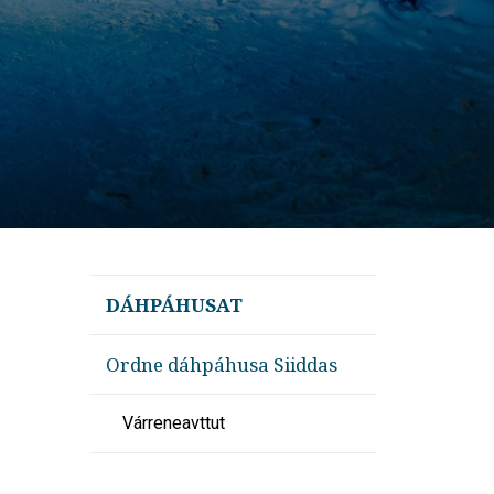
DÁHPÁHUSAT
Ordne dáhpáhusa Siiddas
Várreneavttut