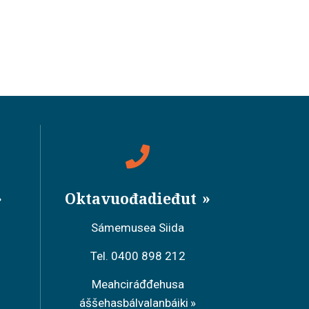
Oktavuođadieđut
Sámemusea Siida
Tel. 0400 898 212
Meahciráđđehusa
áššehasbálvalanbáiki