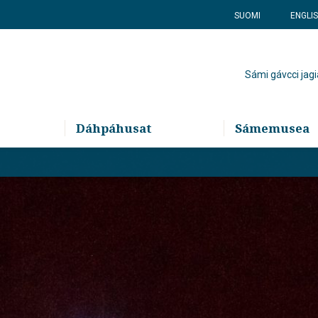
SUOMI
ENGLI
Sámi gávcci jagi
Dáhpáhusat
Sámemusea