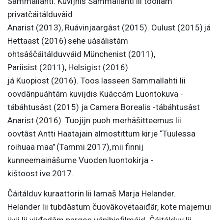
Sammallahti
. Kuvi
jnis
Sammallahti
lii
toollâm
privatčáitálduvâid
Anarist
(2013),
Ruávinjaargâst
(2015). Oulus
t
(2015)
já
Hettaast
(2016) se
he uásálistám
ohtsâščáitálduvváid
Münchenis
t
(2011),
Pariisis
t
(2011), Helsigis
t
(2016)
j
á
Kuopios
t
(2016).
Toos lasseen S
ammallahti
lii
oovdânpuáhtám kuvijdis Kuáccám
Luontokuva -
t
ábáhtusâst
(2015) ja Camera Borealis -t
ábáhtusâst
Anarist
(2016).
Tuojijn puoh merhâšitteemus lii
oovtâst
Antti Haataja
in almostittum kirje
“Tuulessa
roihuaa maa” (Tammi 2017),
mii finnij
kunneemainâšume
Vuoden luontokirja -
ki
štoost
ive
2017.
Čáitálduv kuraattorin lii lamaš
Marja Helander.
Helander
lii tubdâstum čuovâkovetaaiđâr, kote majemui
iivij lii vijđedâm pargos uánihisfilmáid
.
Čáitálduv lii