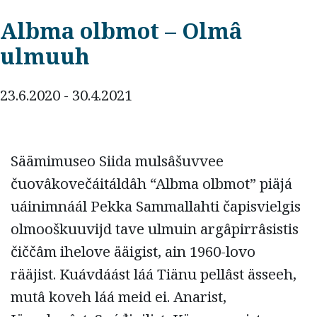
Albma olbmot – Olmâ
ulmuuh
23.6.2020 - 30.4.2021
Säämimuseo Siida mulsâšuvvee
čuovâkovečáitáldâh “Albma olbmot” piäjá
uáinimnáál Pekka Sammallahti čapisvielgis
olmooškuuvijd tave ulmuin argâpirrâsistis
čiččâm ihelove ääigist, ain 1960-lovo
rääjist.
Kuávdáást láá Tiänu pellâst ässeeh,
mutâ koveh láá meid ei. Anarist,