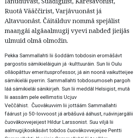
Iänuduvâst, Suáđigilist, Käresavonist,
Ruotâ Vääččirist, Varjâvuonâst já
Altavuonâst
.
Čáitálduv nommâ spejâlist
maaŋgâi algâaalmugij vyevi nabdeđ jieijâs
ulmuid olmâ olmožin
.
Pekka Sammallahti
lii šoddâm tobdosin eromâšávt
pargostis sämikielâiguin já -kulttuuráin
.
Sun lii Oulu
ollâopâttuv
emeritusprofessor,
já ain noonâ vaikutteijee
sämikielâi pyerrin
. Sammallah
ti tobdosumoseh pargoh
láá sämikielâi sänikirjeh
.
Sun lii meddâl Helsigist, mutâ
lii aassâm pele eellimstis Ucjuv
Veččâhist
.
Čuovâkuvvim lii jottáám Sammallahti
fáárust jo
50-l
ovvoost já arbâšuvá ááhust, ruávinjargâlii
čuovâkovvejeijest
Hildur Larssoni
st
.
Suu viljâ lii
aalmugijkoskâsávt tobdos čuovâkovvejeijee Pentti