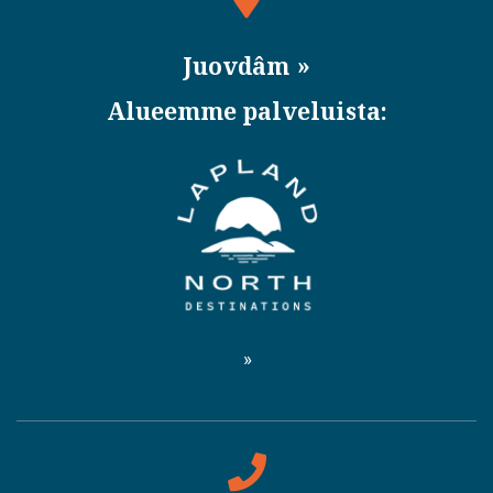
Juovdâm
Alueemme palveluista: