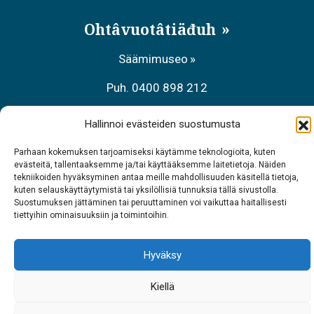
Ohtâvuotâtiäđuh
Säämimuseo
Puh. 0400 898 212
Aanaar palvâlemsaje, Meccihaldâttâs
Hallinnoi evästeiden suostumusta
Puh. 0206 39 7740
Parhaan kokemuksen tarjoamiseksi käytämme teknologioita, kuten
evästeitä, tallentaaksemme ja/tai käyttääksemme laitetietoja. Näiden
Raavâdviäsu Sarrit
tekniikoiden hyväksyminen antaa meille mahdollisuuden käsitellä tietoja,
kuten selauskäyttäytymistä tai yksilöllisiä tunnuksia tällä sivustolla.
Puh. 040 700 6485
Suostumuksen jättäminen tai peruuttaminen voi vaikuttaa haitallisesti
tiettyihin ominaisuuksiin ja toimintoihin.
Hyväksy
Kiellä