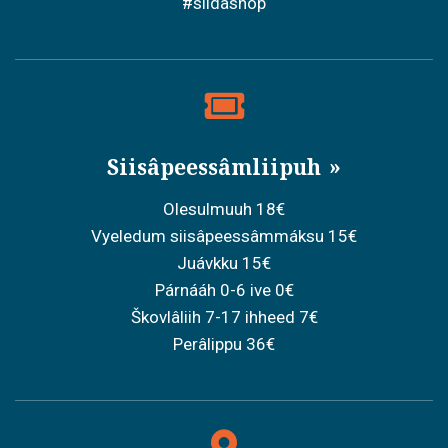
#siidashop
Siisâpeessâmliipuh
Olesulmuuh 18€
Vyeledum siisâpeessâmmáksu 15€
Juávkku 15€
Párnááh 0-6 ive 0€
Škovlâliih 7-17 ihheed 7€
Perâlippu 36€