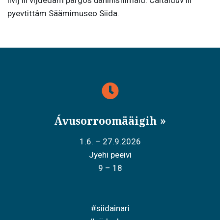
pyevtittâm Säämimuseo Siida
.
Ávusorroomääigih
1.6. – 27.9.2026
Jyehi peeivi
9 – 18
#siidainari