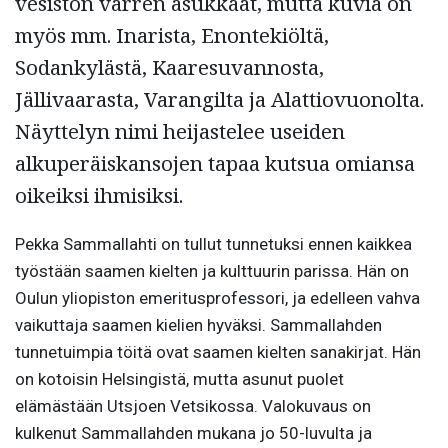
vesistön varren asukkaat, mutta kuvia on
myös mm. Inarista, Enontekiöltä,
Sodankylästä, Kaaresuvannosta,
Jällivaarasta,
Varangilta
ja
Alattiovuonolta
.
Näyttelyn nimi heijastelee useiden
alkuperäiskansojen tapaa kutsua omiansa
oikeiksi ihmisiksi.
Pekka Sammallahti on tullut tunnetuksi ennen kaikkea
työstään saamen kielten ja kulttuurin parissa. Hän on
Oulun yliopiston emeritusprofessori, ja edelleen vahva
vaikuttaja saamen kielien hyväksi. Sammallahden
tunnetuimpia töitä ovat saamen kielten sanakirjat. Hän
on kotoisin Helsingistä, mutta asunut puolet
elämästään Utsjoen
Vetsikossa
. Valokuvaus on
kulkenut Sammallahden mukana jo 50-luvulta ja