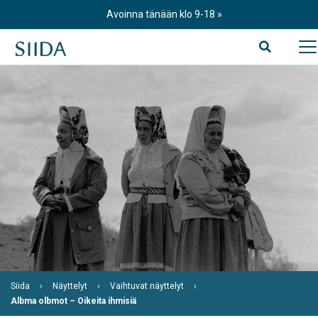
Skip
Avoinna tänään klo 9-18
to
content
Siida
Näyttelyt
Vaihtuvat näyttelyt
Albma olbmot – Oikeita ihmisiä