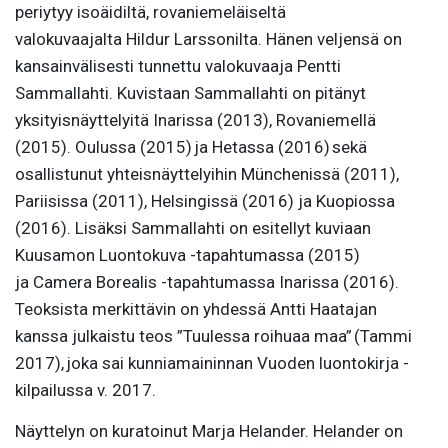
periytyy isoäidiltä, rovaniemeläiseltä
valokuvaajalta
Hildur
Larssonilta. Hänen veljensä on
kansainvälisesti tunnettu valokuvaaja Pentti
Sammallahti. Kuvistaan Sammallahti on pitänyt
yksityisnäyttelyitä Inarissa (2013), Rovaniemellä
(2015). Oulussa (2015) ja Hetassa (2016) sekä
osallistunut yhteisnäyttelyihin Münchenissä (2011),
Pariisissa (2011), Helsingissä (2016) ja Kuopiossa
(2016). Lisäksi Sammallahti on esitellyt kuviaan
Kuusamon Luontokuva -tapahtumassa (2015)
ja
Camera
Borealis -tapahtumassa Inarissa (2016).
Teoksista merkittävin on yhdessä Antti Haatajan
kanssa julkaistu teos ”Tuulessa roihuaa maa” (Tammi
2017), joka sai kunniamaininnan Vuoden luontokirja -
kilpailussa v. 2017.
Näyttelyn on
kuratoinut
Marja Helander. Helander on