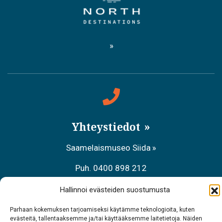
Yhteystiedot
Saamelaismuseo Siida
Puh. 0400 898 212
Metsähallituksen asiakaspalvelu
Hallinnoi evästeiden suostumusta
Puh. 0206 39 7740
Parhaan kokemuksen tarjoamiseksi käytämme teknologioita, kuten
evästeitä, tallentaaksemme ja/tai käyttääksemme laitetietoja. Näiden