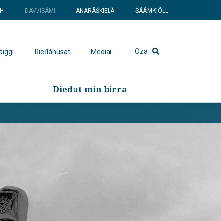
SH
DAVVISÁMI
ANARÂŠKIELÂ
SÄÄʹMǨIÕLL
Oza
áiggi
Dieđáhusat
Mediai
Dieđut min birra