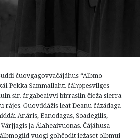
šuddi čuovgagovvačájáhus “Albmo
hkái Pekka Sammallahti čáhppesvilges
n sin árgabeaivvi birrasiin čieža sierra
gu rájes. Guovddážis leat Deanu čázádaga
aiddái Anáris, Eanodagas, Soađegilis,
, Várjjagis ja Álaheaivuonas. Čájáhusa
lbmogiid vuogi gohčodit iežaset olbmui