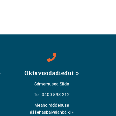
Oktavuođadieđut
Sámemusea Siida
Tel. 0400 898 212
Meahciráđđehusa
áššehasbálvalanbáiki