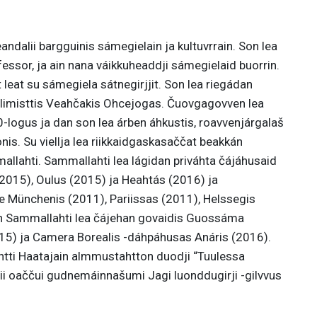
ndalii bargguinis sámegielain ja kultuvrrain. Son lea
essor, ja ain nana váikkuheaddji sámegielaid buorrin.
eat su sámegiela sátnegirjjit. Son lea riegádan
llimisttis Veahčakis Ohcejogas. Čuovgagovven lea
-logus ja dan son lea árben áhkustis, roavvenjárgalaš
is. Su viellja lea riikkaidgaskasaččat beakkán
llahti. Sammallahti lea lágidan priváhta čájáhusaid
2015), Oulus (2015) ja Heahtás (2016) ja
 Münchenis (2011), Pariissas (2011), Helssegis
in Sammallahti lea čájehan govaidis Guossáma
5) ja Camera Borealis -dáhpáhusas Anáris (2016).
Antti Haatajain almmustahtton duodji “Tuulessa
i oaččui gudnemáinnašumi Jagi luonddugirji -gilvvus