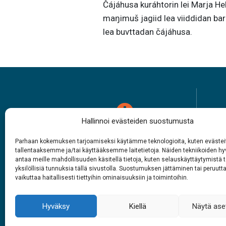
Čájáhusa kuráhtorin lei Marja H
maŋimuš jagiid lea viiddidan b
lea buvttadan čájáhusa.
Hallinnoi evästeiden suostumusta
Rabasáiggit
Parhaan kokemuksen tarjoamiseksi käytämme teknologioita, kuten evästei
tallentaaksemme ja/tai käyttääksemme laitetietoja. Näiden tekniikoiden 
antaa meille mahdollisuuden käsitellä tietoja, kuten selauskäyttäytymistä t
1.6. – 27.9.2026
yksilöllisiä tunnuksia tällä sivustolla. Suostumuksen jättäminen tai peruutt
Juohke beaivve
Vuol
vaikuttaa haitallisesti tiettyihin ominaisuuksiin ja toimintoihin.
9 – 18
Hyväksy
Kiellä
Näytä ase