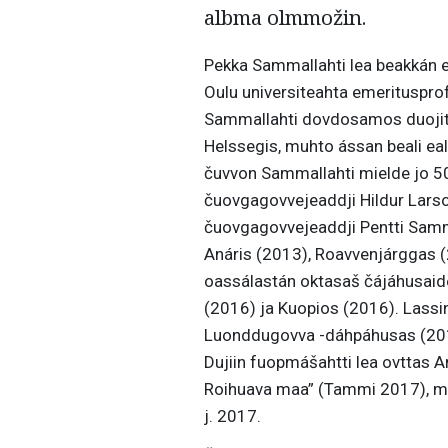
albma olmmožin.
Pekka Sammallahti lea beakkán ea
Oulu universiteahta emeritusprof
Sammallahti dovdosamos duojit l
Helssegis, muhto ássan beali ea
čuvvon Sammallahti mielde jo 50
čuovgagovvejeaddji Hildur Larson
čuovgagovvejeaddji Pentti Samma
Anáris (2013), Roavvenjárggas (
oassálastán oktasaš čájáhusaide
(2016) ja Kuopios (2016). Lass
Luonddugovva -dáhpáhusas (201
Dujiin fuopmášahtti lea ovttas 
Roihuava maa” (Tammi 2017), mi
j. 2017.