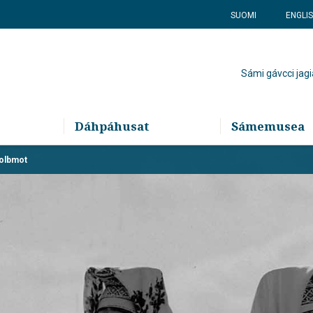
SUOMI
ENGLI
Sámi gávcci jagi
Dáhpáhusat
Sámemusea
olbmot