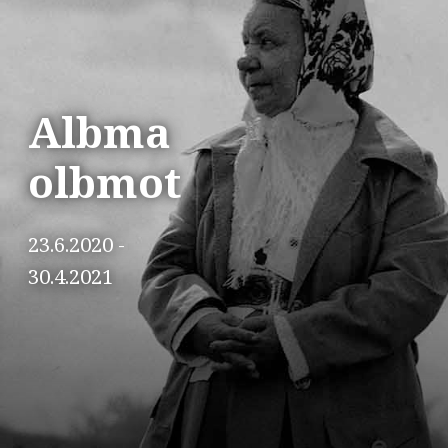
Albma
olbmot
23.6.2020 -
30.4.2021