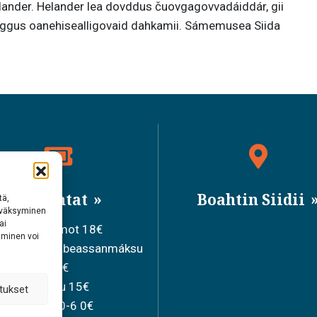
elander. Helander lea dovddus čuovgagovvadáiddár, gii
arggus oanehisealligovaid dahkamii. Sámemusea Siida
Bileahtat
Boahtin Siidii
tä,
hyväksyminen
ai
Ollesolbmot 18€
aminen voi
iduvvon sisabeassanmáksu
15€
Joavku 15€
tukset
Mánát 0-6 0€