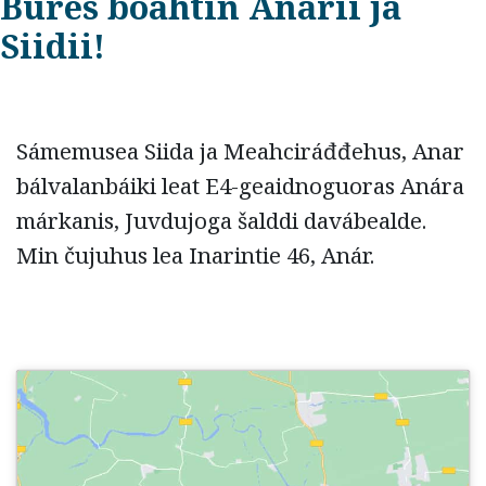
Bures boahtin Anárii ja
Siidii!
Sámemusea Siida ja
Meahciráđđehus,
Anar
bálvalanbáiki
leat E4-geaidnoguoras Anára
márkanis, Juvdujoga šalddi davábealde.
Min čujuhus lea Inarintie 46, Anár.