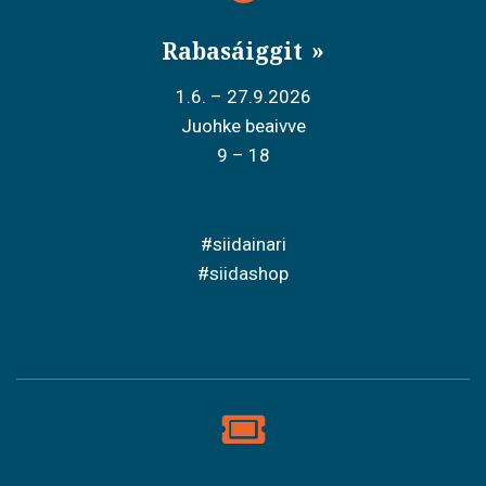
Rabasáiggit
1.6. – 27.9.2026
Juohke beaivve
9 – 18
#siidainari
#siidashop