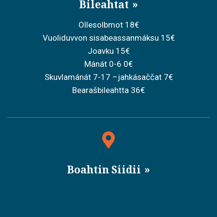
Bileahtat
Ollesolbmot 18€
Vuoliduvvon sisabeassanmáksu 15€
Joavku 15€
Mánát 0-6 0€
Skuvlamánát 7-17 –jahkásaččat 7€
Bearašbileahtta 36€
Boahtin Siidii