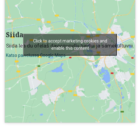
Siida
Click to accept marketing cookies and
Siida lea du ofelaš davviguovllu lundui ja sámekultuvrii.
enable this content
Katso palvelussa Google Maps