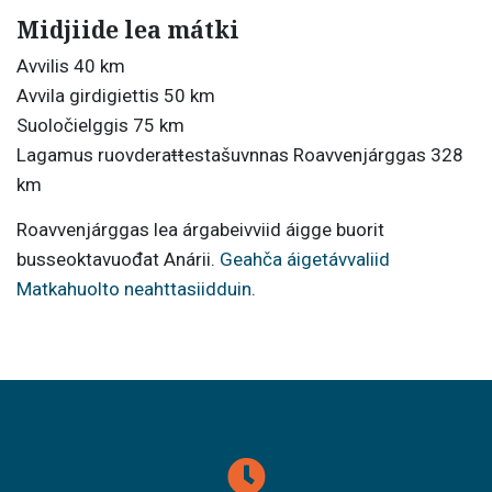
Midjiide lea mátki
Avvilis 40 km
Avvila girdigiettis 50 km
Suoločielggis 75 km
Lagamus ruovderaŧŧestašuvnnas Roavvenjárggas 328
km
Roavvenjárggas lea árgabeivviid áigge buorit
busseoktavuođat Anárii.
Geahča áigetávvaliid
Matkahuolto neahttasiidduin
.