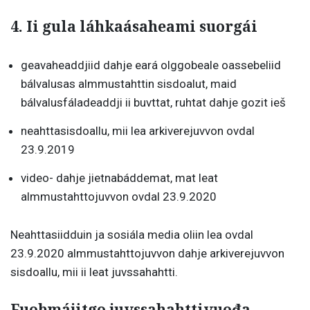
4.
Ii gula láhkaásaheami suorgái
geavaheaddjiid dahje eará olggobeale oassebeliid
bálvalusas almmustahttin sisdoalut, maid
bálvalusfáladeaddji ii buvttat, ruhtat dahje gozit ieš
neahttasisdoallu, mii lea arkiverejuvvon ovdal
23.9.2019
video- dahje jietnabáddemat, mat leat
almmustahttojuvvon ovdal 23.9.2020
Neahttasiidduin ja sosiála media oliin lea ovdal
23.9.2020 almmustahttojuvvon dahje arkiverejuvvon
sisdoallu, mii ii leat juvssahahtti.
Fuobmájitgo juvssahahttivuođa