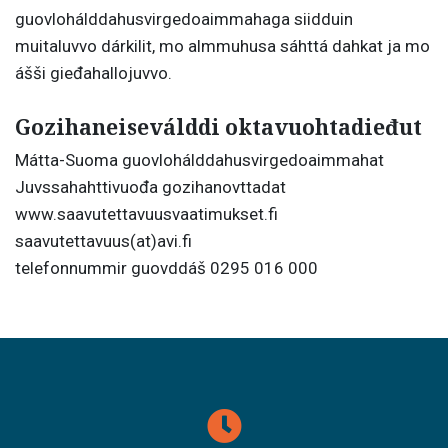
guovlohálddahusvirgedoaimmahaga siidduin
muitaluvvo dárkilit, mo almmuhusa sáhttá dahkat ja mo
ášši gieđahallojuvvo.
Gozihaneiseválddi oktavuohtadieđut
Mátta-Suoma guovlohálddahusvirgedoaimmahat
Juvssahahttivuođa gozihanovttadat
www.saavutettavuusvaatimukset.fi
saavutettavuus(at)avi.fi
telefonnummir guovddáš 0295 016 000