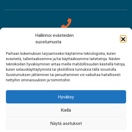
Hallinnoi evästeiden
Oktavuođadieđut
suostumusta
Sámemusea Siida
Parhaan kokemuksen tarjoamiseksi käytämme teknologioita, kuten
evästeitä, tallentaaksemme ja/tai käyttääksemme laitetietoja. Näiden
tekniikoiden hyväksyminen antaa meille mahdollisuuden käsitellä tietoja,
Tel. 0400 898 212
kuten selauskäyttäytymistä tai yksilöllisiä tunnuksia tällä sivustolla.
Suostumuksen jättäminen tai peruuttaminen voi vaikuttaa haitallisesti
Meahciráđđehusa áššehasbálvalanbáiki
tiettyihin ominaisuuksiin ja toimintoihin.
Tel. 0206 39 7740
Hyväksy
Restoráŋŋa Sarrit
Kiellä
Tel. 040 700 6485
Näytä asetukset