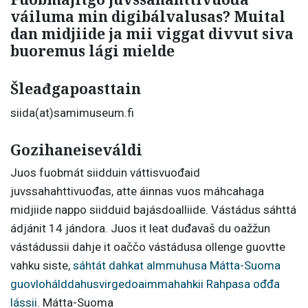
váiluma min digibálvalusas? Muital
dan midjiide ja mii viggat divvut siva
buoremus lági mielde
Šleađgapoasttain
siida(at)samimuseum.fi
Gozihaneiseváldi
Juos fuobmát siidduin váttisvuođaid
juvssahahttivuođas, atte áinnas vuos máhcahaga
midjiide nappo siidduid bajásdoalliide. Vástádus sáhttá
ádjánit 14 jándora. Juos it leat duđavaš du oažžun
vástádussii dahje it oaččo vástádusa ollenge guovtte
vahku siste,
sáhtát dahkat almmuhusa Mátta-Suoma
guovlohálddahusvirgedoaimmahahkii Rahpasa ođđa
lássii
. Mátta-Suoma