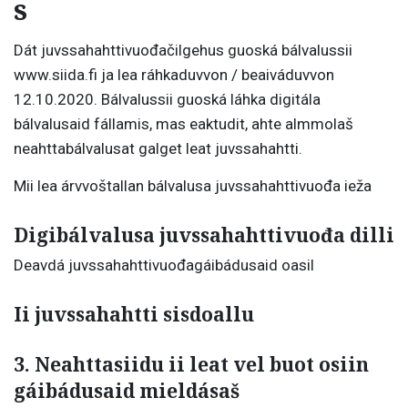
s
Dát juvssahahttivuođačilgehus guoská bálvalussii
www.siida.fi ja lea ráhkaduvvon / beaiváduvvon
12.10.2020. Bálvalussii guoská láhka digitála
bálvalusaid fállamis, mas eaktudit, ahte almmolaš
neahttabálvalusat galget leat juvssahahtti.
Mii lea árvvoštallan bálvalusa juvssahahttivuođa ieža
Digibálvalusa juvssahahttivuođa dilli
Deavdá juvssahahttivuođagáibádusaid oasil
Ii juvssahahtti sisdoallu
3. Neahttasiidu ii leat vel buot osiin
gáibádusaid mieldásaš