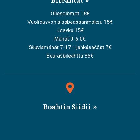
Bileahtat
Ollesolbmot 18€
Vuoliduvvon sisabeassanmáksu 15€
Joavku 15€
Mánát 0-6 0€
Skuvlamánát 7-17 –jahkásaččat 7€
Bearašbileahtta 36€
Boahtin Siidii