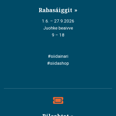
Rabasáiggit
1.6. – 27.9.2026
Juohke beaivve
9 – 18
#siidainari
#siidashop