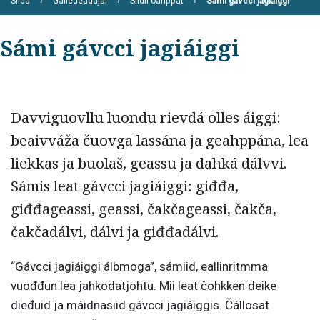
Siida
Galledeaddjái
Siidii oahppat
Sámi gávcci jagiáiggi
Sámi gávcci jagiáiggi
Davviguovllu luondu rievdá olles áiggi:
beaivváža čuovga lassána ja geahppána, lea
liekkas ja buolaš, geassu ja dahká dálvvi.
Sámis leat gávcci jagiáiggi: giđđa,
giđđageassi, geassi, čakčageassi, čakča,
čakčadálvi, dálvi ja giđđadálvi.
“Gávcci jagiáiggi álbmoga”, sámiid, eallinritmma
vuođđun lea jahkodatjohtu. Mii leat čohkken deike
dieđuid ja máidnasiid gávcci jagiáiggis. Čállosat