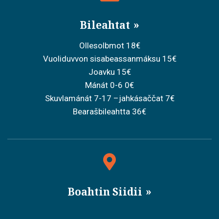
Bileahtat
Ollesolbmot 18€
Vuoliduvvon sisabeassanmáksu 15€
Joavku 15€
Mánát 0-6 0€
Skuvlamánát 7-17 –jahkásaččat 7€
Bearašbileahtta 36€
Boahtin Siidii