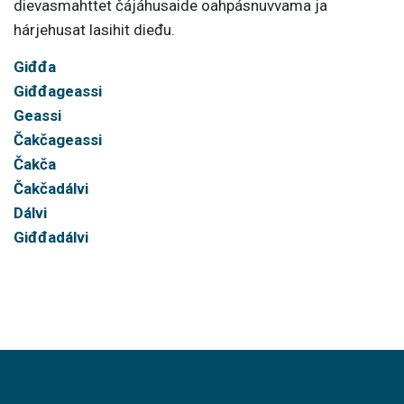
dievasmahttet čájáhusaide oahpásnuvvama ja
hárjehusat lasihit dieđu.
Giđđa
Giđđageassi
Geassi
Čakčageassi
Čakča
Čakčadálvi
Dálvi
Giđđadálvi