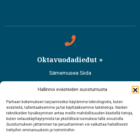
Oktavuođadieđut
Sámemusea Siida
Tel. 0400 898 212
Hallinnoi evästeiden suostumusta
Meahciráđđehusa áššehasbálvalanbáiki
Parhaan kokemuksen tarjoamiseksi käytämme teknologioita, kuten
evästeitä, tallentaaksemme ja/tai käyttääksemme laitetietoja. Näiden
Tel. 0206 39 7740
tekniikoiden hyväksyminen antaa meille mahdollisuuden käsitellä tietoja,
kuten selauskäyttäytymistä tai yksilöllisiä tunnuksia tällä sivustolla.
Restoráŋŋa Sarrit
Suostumuksen jättäminen tai peruuttaminen voi vaikuttaa haitallisesti
tiettyihin ominaisuuksiin ja toimintoihin.
Tel. 040 700 6485