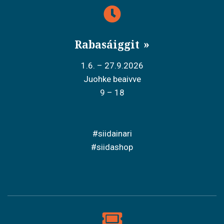
Rabasáiggit
1.6. – 27.9.2026
Juohke beaivve
9 – 18
#siidainari
#siidashop