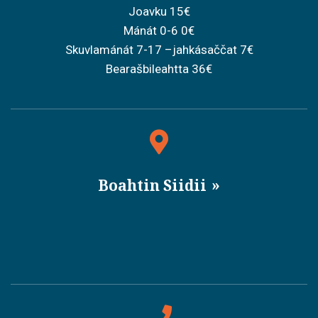
Joavku 15€
Mánát 0-6 0€
Skuvlamánát 7-17 –jahkásaččat 7€
Bearašbileahtta 36€
Boahtin Siidii