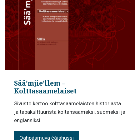
Sää’mjie’llem –
Kolttasaamelaiset
Sivusto kertoo kolttasaamelaisten historiasta
ja tapakulttuurista koltansaameksi, suomeksi ja
englanniksi.
Oahpásmuva čájáhussi