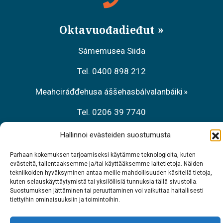
Oktavuođadieđut
Sámemusea Siida
Tel. 0400 898 212
Meahciráđđehusa áššehasbálvalanbáiki
Tel. 0206 39 7740
Restoráŋŋa Sarrit
Hallinnoi evästeiden suostumusta
Tel. 040 700 6485
Parhaan kokemuksen tarjoamiseksi käytämme teknologioita, kuten
evästeitä, tallentaaksemme ja/tai käyttääksemme laitetietoja. Näiden
tekniikoiden hyväksyminen antaa meille mahdollisuuden käsitellä tietoja,
kuten selauskäyttäytymistä tai yksilöllisiä tunnuksia tällä sivustolla.
Suostumuksen jättäminen tai peruuttaminen voi vaikuttaa haitallisesti
tiettyihin ominaisuuksiin ja toimintoihin.