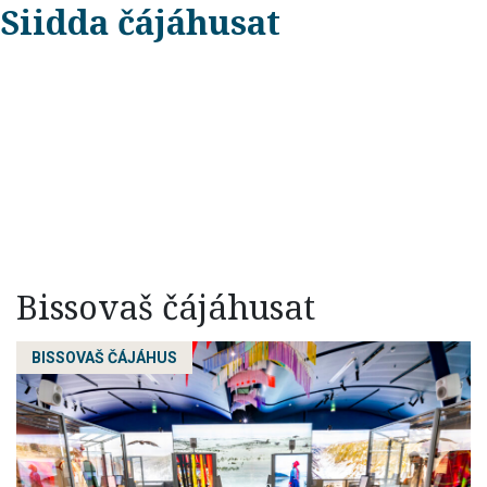
Siidda čájáhusat
Bissovaš čájáhusat
BISSOVAŠ ČÁJÁHUS