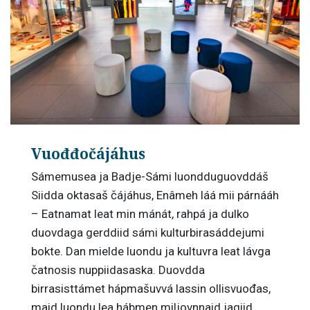
Vuođđočájáhus
Sámemusea ja Badje-Sámi luondduguovddáš
Siidda oktasaš čájáhus, Enâmeh láá mii párnááh
– Eatnamat leat min mánát, rahpá ja dulko
duovdaga gerddiid sámi kulturbirasáddejumi
bokte. Dan mielde luondu ja kultuvra leat lávga
čatnosis nuppiidasaska. Duovdda
birrasisttámet hápmašuvvá lassin ollisvuođas,
maid luondu lea hábmen miljovnnaid jagiid.