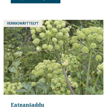
VERKKONÄYTTELYT
Eatnanšaddu