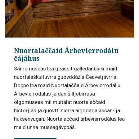
Nuortalaččaid Árbevierrodálu
čájáhus
Sámemuseas lea geassit galledanbáiki maid
nuortalaškultuvrra guovddážis Čeavetjávrris.
Doppe lea maid Nuortalaččaid Árbevierrodállu.
Árbevierrodálus ja dan šilljobirrasa
olgomuseas mii muitalat nuortalaččaid
historjjás ja guovtti sierra áigodaga ássan- ja
huksenvugiin. Nuortalaččaid árbevierrodálus lea
maid unna museagávppáš.