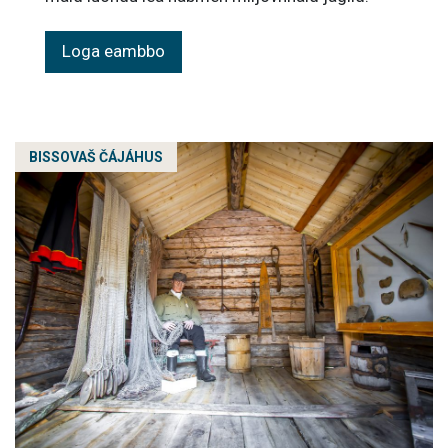
Loga eambbo
BISSOVAŠ ČÁJÁHUS