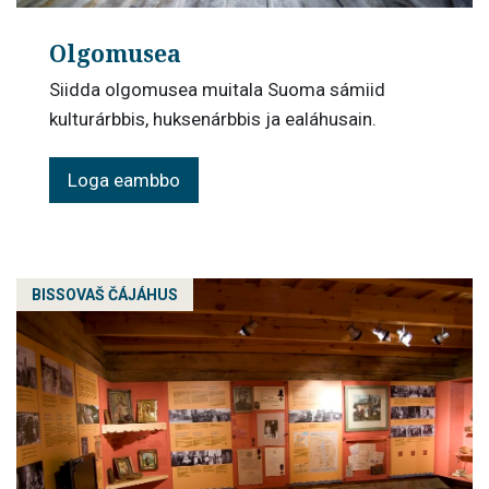
Olgomusea
Siidda olgomusea muitala Suoma sámiid
kulturárbbis, huksenárbbis ja ealáhusain.
Loga eambbo
BISSOVAŠ ČÁJÁHUS