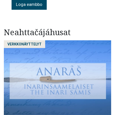
Loga eambbo
Neahttačájáhusat
VERKKONÄYTTELYT