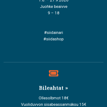
1.6. – 27.9.2026
Juohke beaivve
9 – 18
#siidainari
#siidashop
Bileahtat
Ollesolbmot 18€
Vuoliduvvon sisabeassanmáksu 15€