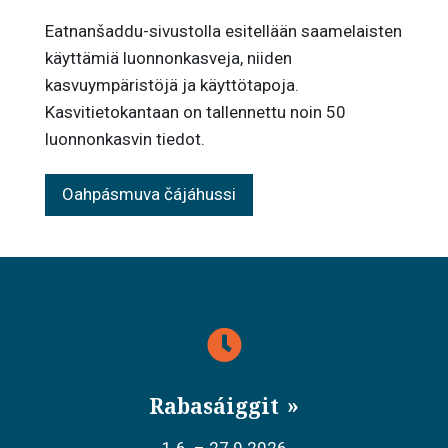
Eatnanšaddu-sivustolla esitellään saamelaisten
käyttämiä luonnonkasveja, niiden
kasvuympäristöjä ja käyttötapoja.
Kasvitietokantaan on tallennettu noin 50
luonnonkasvin tiedot.
Oahpásmuva čájáhussi
Rabasáiggit