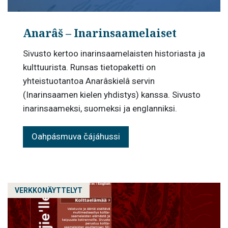
Anarâš – Inarinsaamelaiset
Sivusto kertoo inarinsaamelaisten historiasta ja
kulttuurista. Runsas tietopaketti on
yhteistuotantoa Anarâskielâ servin
(Inarinsaamen kielen yhdistys) kanssa. Sivusto
inarinsaameksi, suomeksi ja englanniksi.
Oahpásmuva čájáhussi
VERKKONÄYTTELYT