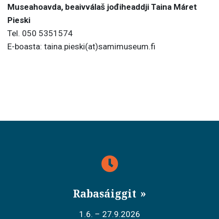
Museahoavda, beaivválaš jođiheaddji Taina Máret
Pieski
Tel. 050 5351574
E-boasta: taina.pieski(at)samimuseum.fi
Rabasáiggit
1.6. – 27.9.2026