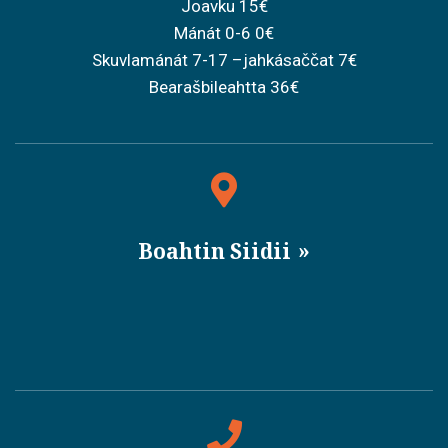
Joavku 15€
Mánát 0-6 0€
Skuvlamánát 7-17 –jahkásaččat 7€
Bearašbileahtta 36€
Boahtin Siidii