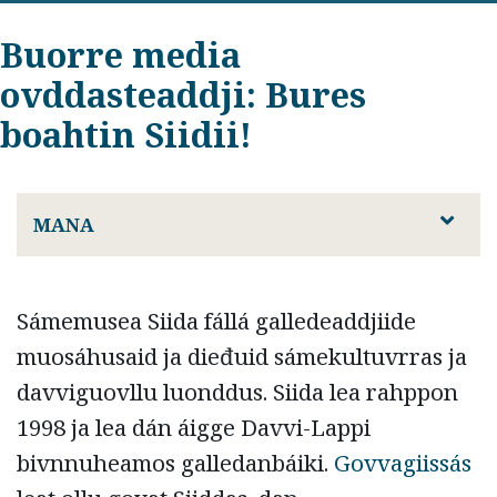
Buorre media
ovddasteaddji: Bures
boahtin Siidii!
MANA
Sámemusea Siida fállá galledeaddjiide
muosáhusaid ja dieđuid sámekultuvrras ja
davviguovllu luonddus. Siida lea rahppon
1998 ja lea dán áigge Davvi-Lappi
bivnnuheamos galledanbáiki.
Govvagiissás