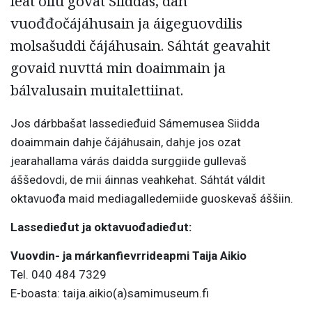
leat ollu govat Siiddas, dan
vuođđočájáhusain ja áigeguovdilis
molsašuddi čájáhusain. Sáhtát geavahit
govaid nuvttá min doaimmain ja
bálvalusain muitalettiinat.
Jos dárbbašat lassedieđuid Sámemusea Siidda
doaimmain dahje čájáhusain, dahje jos ozat
jearahallama várás daidda surggiide gullevaš
áššedovdi, de mii áinnas veahkehat. Sáhtát váldit
oktavuođa maid mediagalledemiide guoskevaš áššiin.
Lassedieđut ja oktavuođadieđut:
Vuovdin- ja márkanfievrrideapmi Taija Aikio
Tel. 040 484 7329
E-boasta: taija.aikio(a)samimuseum.fi