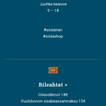
Juohke beaivve
9 – 18
#siidainari
#siidashop
Bileahtat
Ollesolbmot 18€
Vuoliduvvon sisabeassanmáksu 15€