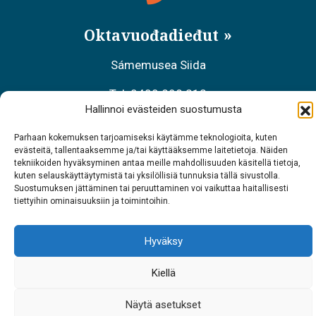
Oktavuođadieđut
Sámemusea Siida
Tel. 0400 898 212
Hallinnoi evästeiden suostumusta
Meahciráđđehusa áššehasbálvalanbáiki
Parhaan kokemuksen tarjoamiseksi käytämme teknologioita, kuten
Tel. 0206 39 7740
evästeitä, tallentaaksemme ja/tai käyttääksemme laitetietoja. Näiden
tekniikoiden hyväksyminen antaa meille mahdollisuuden käsitellä tietoja,
kuten selauskäyttäytymistä tai yksilöllisiä tunnuksia tällä sivustolla.
Restoráŋŋa Sarrit
Suostumuksen jättäminen tai peruuttaminen voi vaikuttaa haitallisesti
tiettyihin ominaisuuksiin ja toimintoihin.
Tel. 040 700 6485
Hyväksy
Kiellä
Näytä asetukset