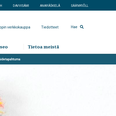
SH
DAVVISÁMI
ANARÂŠKIELÂ
SÄÄʹMǨIÕLL
Hae
hopin verkkokauppa
Tiedotteet
seo
Tietoa meistä
taidetapahtuma