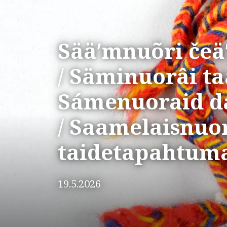
Sääʹmnuõri čeä
/ Säminuorâi ta
Sámenuoraid d
/ Saamelaisnuo
taidetapahtum
19.5.2026