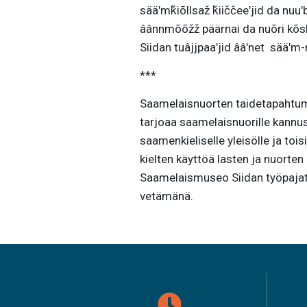
sääʹmǩiõllsaž ǩiiččeeʹjid da nu
âânnmõõžž päärnai da nuõri kõs
Siidan tuâjjpaaʹjid ââʹnet sääʹm-
***
Saamelaisnuorten taidetapahtuma
tarjoaa saamelaisnuorille kannust
saamenkieliselle yleisölle ja to
kielten käyttöä lasten ja nuorte
Saamelaismuseo Siidan työpajat
vetämänä.