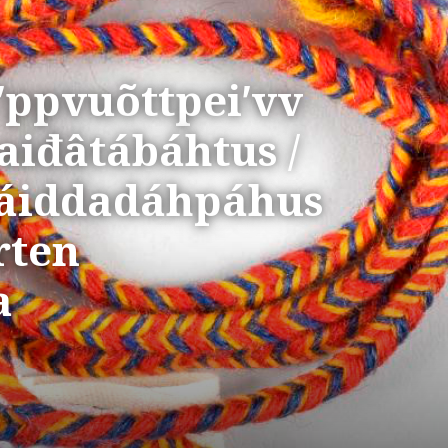
ʹppvuõttpeiʹvv
aiđâtábáhtus /
áiddadáhpáhus
rten
a