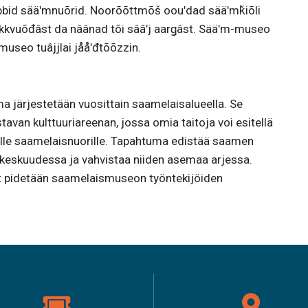
uʹbbid sääʹmnuõrid. Noorõõttmõš oouʹdad sääʹmǩiõli
kkvuõđâst da nâânad tõi sââʹj aarǥâst. Sääʹm-museo
museo tuâjjlai jååʹđtõõzzin.
 järjestetään vuosittain saamelaisalueella. Se
avan kulttuuriareenan, jossa omia taitoja voi esitellä
isille saamelaisnuorille. Tapahtuma edistää saamen
n keskuudessa ja vahvistaa niiden asemaa arjessa.
 pidetään saamelaismuseon työntekijöiden