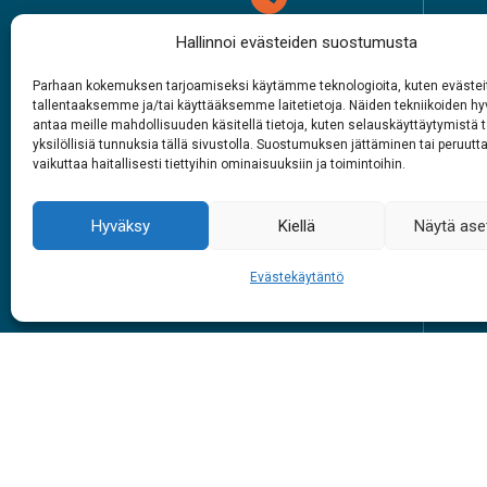
Hallinnoi evästeiden suostumusta
Aukioloajat
Parhaan kokemuksen tarjoamiseksi käytämme teknologioita, kuten evästei
1.6. – 27.9.2026
tallentaaksemme ja/tai käyttääksemme laitetietoja. Näiden tekniikoiden 
antaa meille mahdollisuuden käsitellä tietoja, kuten selauskäyttäytymistä t
Joka päivä
Op
yksilöllisiä tunnuksia tällä sivustolla. Suostumuksen jättäminen tai peruutt
9 – 18
vaikuttaa haitallisesti tiettyihin ominaisuuksiin ja toimintoihin.
L
Kou
Hyväksy
Kiellä
Näytä ase
#siidainari
Evästekäytäntö
#siidashop