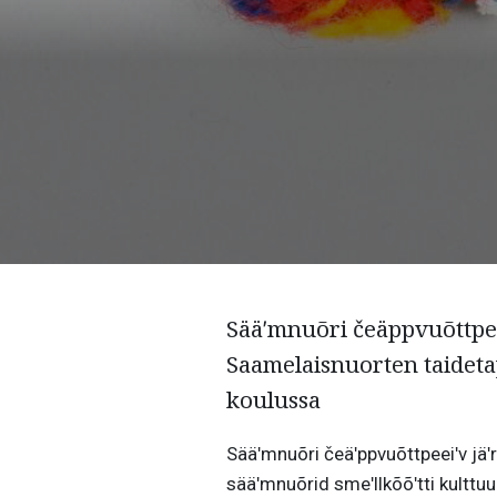
Sääʹmnuõri čeäppvuõttpeei
Saamelaisnuorten taidet
koulussa
Sääʹmnuõri čeäʹppvuõttpeeiʹv jäʹrj
sääʹmnuõrid smeʹllkõõʹtti kulttuu