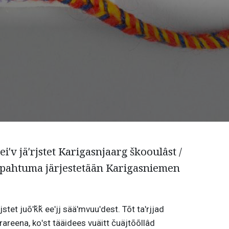
ʹv jäʹrjstet Karigasnjaarǥ škooulâst /
apahtuma järjestetään Karigasniemen
stet juõʹǩǩ eeʹjj sääʹmvuuʹdest. Tõt taʹrjjad
rareena, koʹst tääidees vuäitt čuäjtõõllâd