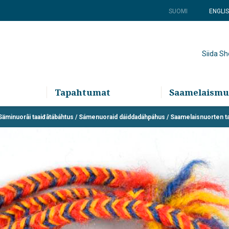
SUOMI
ENGLI
Siida S
Tapahtumat
Saamelaismu
 Säminuorâi taaiđâtábáhtus / Sámenuoraid dáiddadáhpáhus / Saamelaisnuorten 