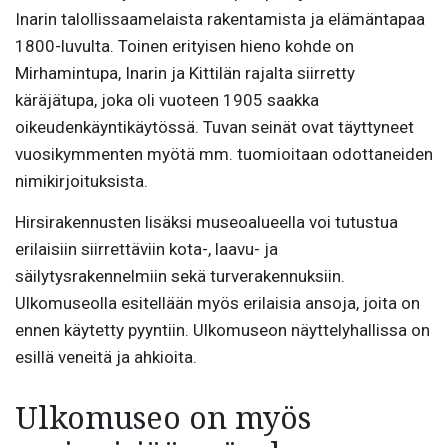
Inarin talollissaamelaista rakentamista ja elämäntapaa
1800-luvulta. Toinen erityisen hieno kohde on
Mirhamintupa, Inarin ja Kittilän rajalta siirretty
käräjätupa, joka oli vuoteen 1905 saakka
oikeudenkäyntikäytössä. Tuvan seinät ovat täyttyneet
vuosikymmenten myötä mm. tuomioitaan odottaneiden
nimikirjoituksista.
Hirsirakennusten lisäksi museoalueella voi tutustua
erilaisiin siirrettäviin kota-, laavu- ja
säilytysrakennelmiin sekä turverakennuksiin.
Ulkomuseolla esitellään myös erilaisia ansoja, joita on
ennen käytetty pyyntiin. Ulkomuseon näyttelyhallissa on
esillä veneitä ja ahkioita.
Ulkomuseo on myös