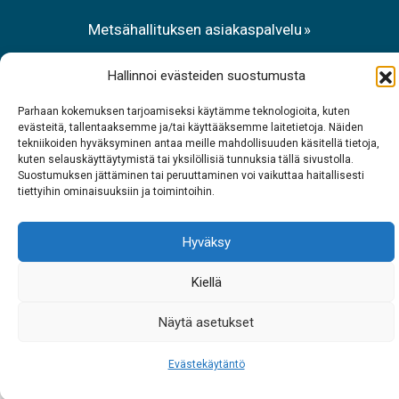
Metsähallituksen asiakaspalvelu
Puh. 0206 39 7740
Hallinnoi evästeiden suostumusta
Ravintola Sarrit
Parhaan kokemuksen tarjoamiseksi käytämme teknologioita, kuten
evästeitä, tallentaaksemme ja/tai käyttääksemme laitetietoja. Näiden
Puh. 040 700 6485
tekniikoiden hyväksyminen antaa meille mahdollisuuden käsitellä tietoja,
kuten selauskäyttäytymistä tai yksilöllisiä tunnuksia tällä sivustolla.
Suostumuksen jättäminen tai peruuttaminen voi vaikuttaa haitallisesti
tiettyihin ominaisuuksiin ja toimintoihin.
Hyväksy
Kiellä
Näytä asetukset
Evästekäytäntö