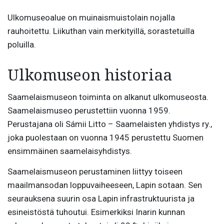
Ulkomuseoalue on muinaismuistolain nojalla
rauhoitettu. Liikuthan vain merkityillä, sorastetuilla
poluilla.
Ulkomuseon historiaa
Saamelaismuseon toiminta on alkanut ulkomuseosta.
Saamelaismuseo perustettiin vuonna 1959.
Perustajana oli Sámii Litto – Saamelaisten yhdistys ry.,
joka puolestaan on vuonna 1945 perustettu Suomen
ensimmäinen saamelaisyhdistys.
Saamelaismuseon perustaminen liittyy toiseen
maailmansodan loppuvaiheeseen, Lapin sotaan. Sen
seurauksena suurin osa Lapin infrastruktuurista ja
esineistöstä tuhoutui. Esimerkiksi Inarin kunnan