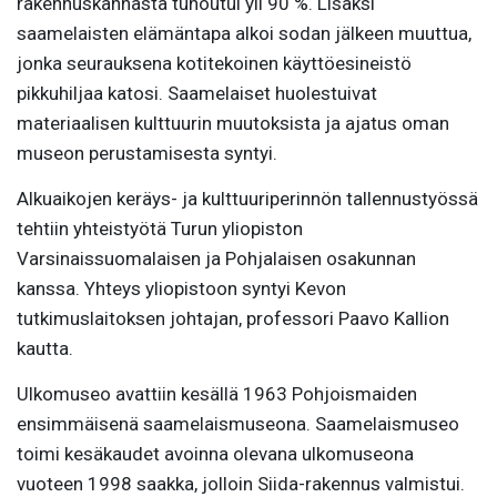
rakennuskannasta tuhoutui yli 90 %. Lisäksi
saamelaisten elämäntapa alkoi sodan jälkeen muuttua,
jonka seurauksena kotitekoinen käyttöesineistö
pikkuhiljaa katosi. Saamelaiset huolestuivat
materiaalisen kulttuurin muutoksista ja ajatus oman
museon perustamisesta syntyi.
Alkuaikojen keräys- ja kulttuuriperinnön tallennustyössä
tehtiin yhteistyötä Turun yliopiston
Varsinaissuomalaisen ja Pohjalaisen osakunnan
kanssa. Yhteys yliopistoon syntyi Kevon
tutkimuslaitoksen johtajan, professori Paavo Kallion
kautta.
Ulkomuseo avattiin kesällä 1963 Pohjoismaiden
ensimmäisenä saamelaismuseona. Saamelaismuseo
toimi kesäkaudet avoinna olevana ulkomuseona
vuoteen 1998 saakka, jolloin Siida-rakennus valmistui.