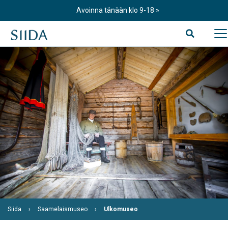
Skip
Avoinna tänään klo 9-18
to
content
Siida
Saamelaismuseo
Ulkomuseo