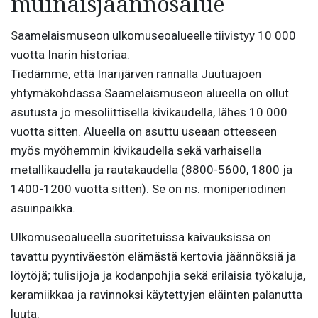
muinaisjäännösalue
Saamelaismuseon ulkomuseoalueelle tiivistyy 10 000
vuotta Inarin historiaa.
Tiedämme, että Inarijärven rannalla Juutuajoen
yhtymäkohdassa Saamelaismuseon alueella on ollut
asutusta jo mesoliittisella kivikaudella, lähes 10 000
vuotta sitten. Alueella on asuttu useaan otteeseen
myös myöhemmin kivikaudella sekä varhaisella
metallikaudella ja rautakaudella (8800-5600, 1800 ja
1400-1200 vuotta sitten). Se on ns. moniperiodinen
asuinpaikka.
Ulkomuseoalueella suoritetuissa kaivauksissa on
tavattu pyyntiväestön elämästä kertovia jäännöksiä ja
löytöjä; tulisijoja ja kodanpohjia sekä erilaisia työkaluja,
keramiikkaa ja ravinnoksi käytettyjen eläinten palanutta
luuta.