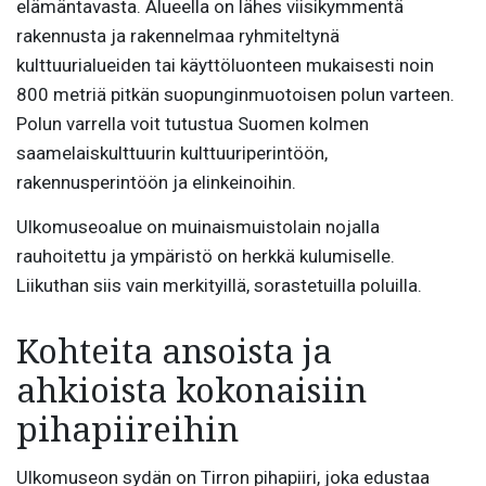
elämäntavasta. Alueella on lähes viisikymmentä
rakennusta ja rakennelmaa ryhmiteltynä
kulttuurialueiden tai käyttöluonteen mukaisesti noin
800 metriä pitkän suopunginmuotoisen polun varteen.
Polun varrella voit tutustua Suomen kolmen
saamelaiskulttuurin kulttuuriperintöön,
rakennusperintöön ja elinkeinoihin.
Ulkomuseoalue on muinaismuistolain nojalla
rauhoitettu ja ympäristö on herkkä kulumiselle.
Liikuthan siis vain merkityillä, sorastetuilla poluilla.
Kohteita ansoista ja
ahkioista kokonaisiin
pihapiireihin
Ulkomuseon sydän on Tirron pihapiiri, joka edustaa