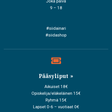
Joka päivä
9 – 18
#siidainari
#siidashop
Pääsyliput
Aikuiset 18€
Opiskelija/eläkeläinen 15€
Ryhmä 15€
Lapset 0-6 – vuotiaat 0€