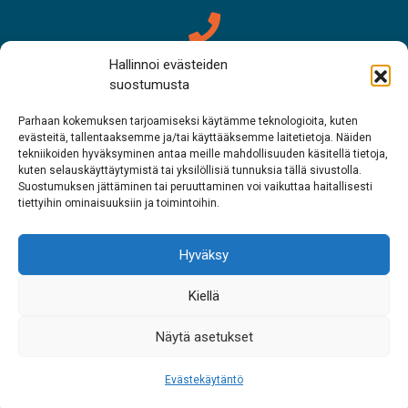
Hallinnoi evästeiden
Yhteystiedot
suostumusta
Saamelaismuseo Siida
Parhaan kokemuksen tarjoamiseksi käytämme teknologioita, kuten
evästeitä, tallentaaksemme ja/tai käyttääksemme laitetietoja. Näiden
tekniikoiden hyväksyminen antaa meille mahdollisuuden käsitellä tietoja,
Puh. 0400 898 212
kuten selauskäyttäytymistä tai yksilöllisiä tunnuksia tällä sivustolla.
Suostumuksen jättäminen tai peruuttaminen voi vaikuttaa haitallisesti
Metsähallituksen asiakaspalvelu
tiettyihin ominaisuuksiin ja toimintoihin.
Puh. 0206 39 7740
Hyväksy
Ravintola Sarrit
Kiellä
Puh. 040 700 6485
Näytä asetukset
Evästekäytäntö