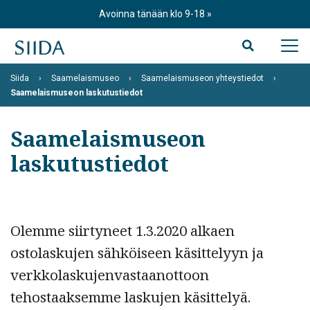
Skip
Avoinna tänään klo 9-18
to
content
Siida
Saamelaismuseo
Saamelaismuseon yhteystiedot
Saamelaismuseon laskutustiedot
Saamelaismuseon
laskutustiedot
Olemme siirtyneet 1.3.2020 alkaen
ostolaskujen sähköiseen käsittelyyn ja
verkkolaskujenvastaanottoon
tehostaaksemme laskujen käsittelyä.