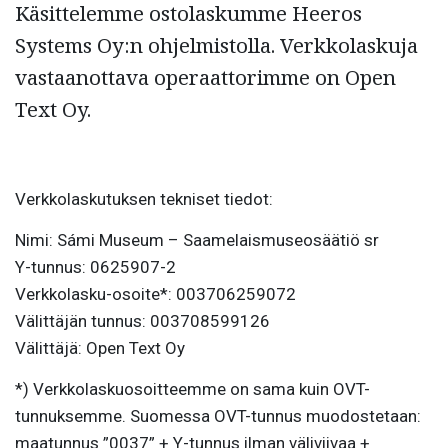
Käsittelemme ostolaskumme Heeros
Systems Oy:n ohjelmistolla. Verkkolaskuja
vastaanottava operaattorimme on Open
Text Oy.
Verkkolaskutuksen tekniset tiedot:
Nimi: Sámi Museum – Saamelaismuseosäätiö sr
Y-tunnus: 0625907-2
Verkkolasku-osoite*: 003706259072
Välittäjän tunnus: 003708599126
Välittäjä: Open Text Oy
*) Verkkolaskuosoitteemme on sama kuin OVT-
tunnuksemme. Suomessa OVT-tunnus muodostetaan:
maatunnus ”0037” + Y-tunnus ilman väliviivaa +