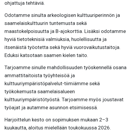
ohjattuja tehtäviä.
Odotamme sinulta arkeologisen kulttuuriperinnön ja
saamelaiskulttuurin tuntemusta sekä
maastokelpoisuutta ja B-ajokorttia. Lisäksi odotamme
hyviä tietoteknisiä valmiuksia, huolellisuutta ja
itsenäistä työotetta sekä hyviä vuorovaikutustaitoja.
Eduksi katsotaan saamen kielen taito.
Tarjoamme sinulle mahdollisuuden työskennellä osana
ammattitaitoista työyhteisöä ja
kulttuuriympäristöpalvelut-tiimiämme sekä
työkokemusta saamelaisalueen
kulttuuriympäristötyöstä. Tarjoamme myös joustavat
työajat ja autamme asunnon etsimisessä.
Harjoittelun kesto on sopimuksen mukaan 2–3
kuukautta, aloitus mielellään toukokuussa 2026.