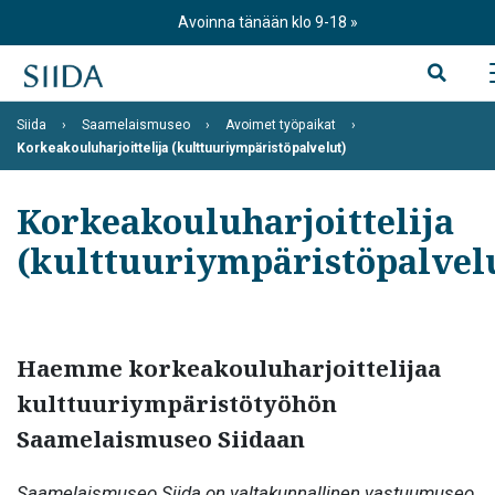
Skip
Avoinna tänään klo 9-18
to
content
Siida
Saamelaismuseo
Avoimet työpaikat
Korkeakouluharjoittelija (kulttuuriympäristöpalvelut)
Korkeakouluharjoittelija
(kulttuuriympäristöpalvel
Haemme korkeakouluharjoittelijaa
kulttuuriympäristötyöhön
Saamelaismuseo Siidaan
Saamelaismuseo Siida on valtakunnallinen vastuumuseo