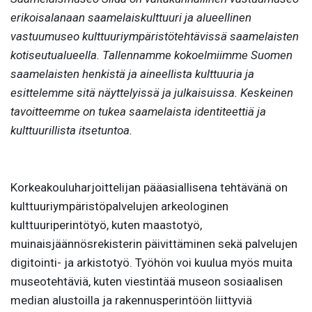
erikoisalanaan saamelaiskulttuuri ja alueellinen
vastuumuseo kulttuuriympäristötehtävissä saamelaisten
kotiseutualueella. Tallennamme kokoelmiimme Suomen
saamelaisten henkistä ja aineellista kulttuuria ja
esittelemme sitä näyttelyissä ja julkaisuissa. Keskeinen
tavoitteemme on tukea saamelaista identiteettiä ja
kulttuurillista itsetuntoa.
Korkeakouluharjoittelijan pääasiallisena tehtävänä on
kulttuuriympäristöpalvelujen arkeologinen
kulttuuriperintötyö, kuten maastotyö,
muinaisjäännösrekisterin päivittäminen sekä palvelujen
digitointi- ja arkistotyö. Työhön voi kuulua myös muita
museotehtäviä, kuten viestintää museon sosiaalisen
median alustoilla ja rakennusperintöön liittyviä