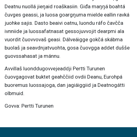
Deatnu nuollá jieŋaid roaškasiin. Giđa maŋŋá boahtá
čuvges geassi, ja luosa goargŋuma mielde eallin ravká
juohke sajis. Dasto beaivi oatnu, luondu ráfo čavčča
ivnniide ja luossafatnasat gessojuvvojit dearpmi ala
vuordit čuovvovaš geasi. Dálveáigge gokčá skábma
buolaš ja seavdnjatvuohta, gosa čuovgga addet dušše
guovssahasat ja mánnu.
Avvillaš luonddugovvejeaddji Pertti Turunen
čuovgagovat buktet geahččiid ovdii Deanu, Eurohpá
buoremus luossajoga, dan jagiáiggiid ja Deatnogátti
olbmuid.
Govva: Pertti Turunen