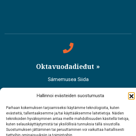
Oktavuođadieđut
Sámemusea Siida
Tel. 0400 898 212
Hallinnoi evästeiden suostumusta
Meahciráđđehusa áššehasbálvalanbáiki
Parhaan kokemuksen tarjoamiseksi käytämme teknologioita, kuten
evästeitä, tallentaaksemme ja/tai käyttääksemme laitetietoja. Näiden
Tel. 0206 39 7740
tekniikoiden hyväksyminen antaa meille mahdollisuuden käsitellä tietoja,
kuten selauskäyttäytymistä tai yksilöllisiä tunnuksia tällä sivustolla.
Restoráŋŋa Sarrit
Suostumuksen jättäminen tai peruuttaminen voi vaikuttaa haitallisesti
tiettyihin ominaisuuksiin ja toimintoihin.