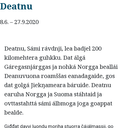
Deatnu
8.6. – 27.9.2020
Deatnu, Sámi rávdnji, lea badjel 200
kilomehtera guhkku. Dat álgá
Gáregasnjárggas ja nohká Norgga beallái
Deanuvuona roamššas eanadagaide, gos
dat golgá Jiekŋameara báruide. Deatnu
earuha Norgga ja Suoma stáhtaid ja
ovttastahttá sámi álbmoga joga goappat
bealde.
Giđđat davvi luondu moriha stuorra čájálmassii, go