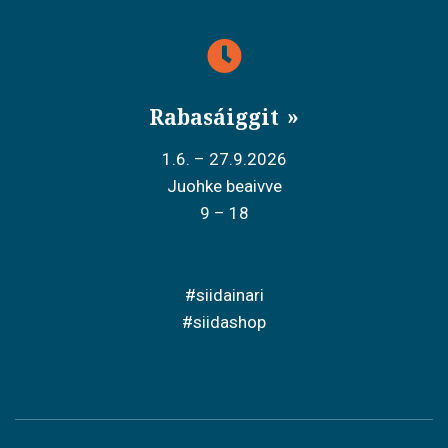
Rabasáiggit
1.6. – 27.9.2026
Juohke beaivve
9 – 18
#siidainari
#siidashop