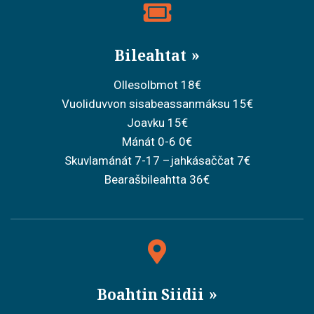
Bileahtat
Ollesolbmot 18€
Vuoliduvvon sisabeassanmáksu 15€
Joavku 15€
Mánát 0-6 0€
Skuvlamánát 7-17 –jahkásaččat 7€
Bearašbileahtta 36€
Boahtin Siidii