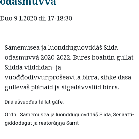
ođasmuvvá
Duo 9.1.2020 dii 17-18:30
Sámemusea ja luondduguovddáš Siida
ođasmuvvá 2020-2022. Bures boahtin gullat
Siidda viiddidan- ja
vuođđodivvunprošeavtta birra, sihke dasa
gullevaš plánaid ja áigedávvaliid birra.
Dilálašvuođas fállat gáfe.
Ordn.: Sámemusea ja luondduguovddáš Siida, Senaatti-
giddodagat ja restoráŋŋa Sarrit