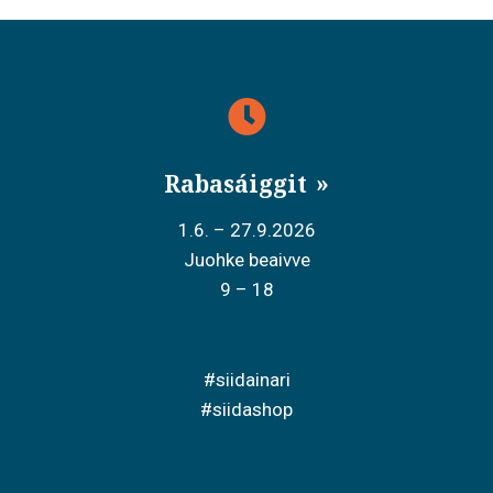
Rabasáiggit
1.6. – 27.9.2026
Juohke beaivve
9 – 18
#siidainari
#siidashop