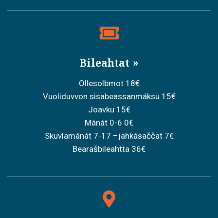
Bileahtat
Ollesolbmot 18€
Vuoliduvvon sisabeassanmáksu 15€
Joavku 15€
Mánát 0-6 0€
Skuvlamánát 7-17 –jahkásaččat 7€
Bearašbileahtta 36€