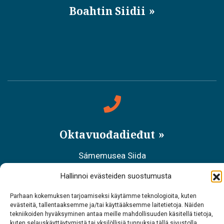
Boahtin Siidii
Oktavuođadieđut
Sámemusea Siida
Tel. 0400 898 212
Hallinnoi evästeiden suostumusta
Meahciráđđehusa áššehasbálvalanbáiki
Parhaan kokemuksen tarjoamiseksi käytämme teknologioita, kuten
evästeitä, tallentaaksemme ja/tai käyttääksemme laitetietoja. Näiden
tekniikoiden hyväksyminen antaa meille mahdollisuuden käsitellä tietoja,
Tel. 0206 39 7740
kuten selauskäyttäytymistä tai yksilöllisiä tunnuksia tällä sivustolla.