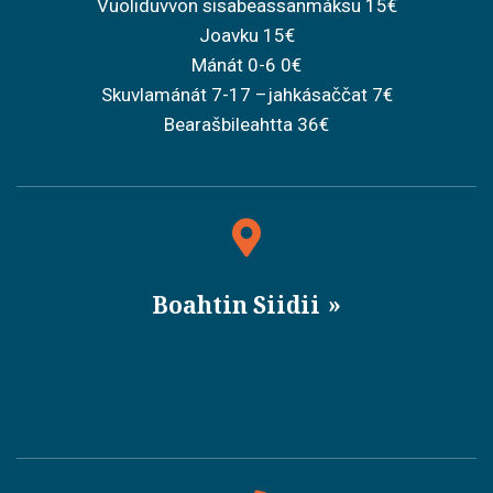
Vuoliduvvon sisabeassanmáksu 15€
Joavku 15€
Mánát 0-6 0€
Skuvlamánát 7-17 –jahkásaččat 7€
Bearašbileahtta 36€
Boahtin Siidii