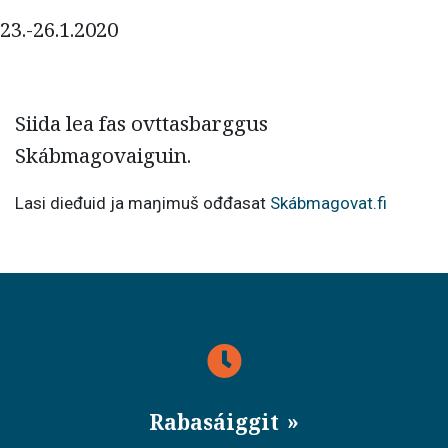
23.-26.1.2020
Siida lea fas ovttasbarggus
Skábmagovaiguin.
Lasi dieđuid ja maŋimuš ođđasat
Skábmagovat.fi
Rabasáiggit