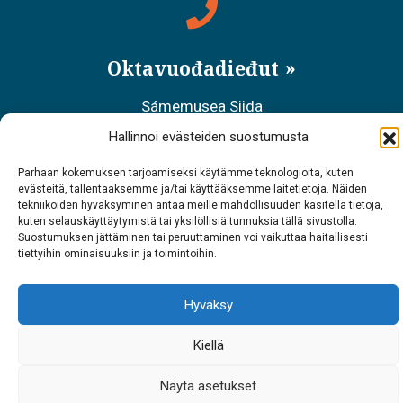
Oktavuođadieđut
Sámemusea Siida
Hallinnoi evästeiden suostumusta
Tel. 0400 898 212
Parhaan kokemuksen tarjoamiseksi käytämme teknologioita, kuten
Meahciráđđehusa áššehasbálvalanbáiki
evästeitä, tallentaaksemme ja/tai käyttääksemme laitetietoja. Näiden
tekniikoiden hyväksyminen antaa meille mahdollisuuden käsitellä tietoja,
Tel. 0206 39 7740
kuten selauskäyttäytymistä tai yksilöllisiä tunnuksia tällä sivustolla.
Suostumuksen jättäminen tai peruuttaminen voi vaikuttaa haitallisesti
Restoráŋŋa Sarrit
tiettyihin ominaisuuksiin ja toimintoihin.
Tel. 040 700 6485
Hyväksy
Kiellä
Näytä asetukset