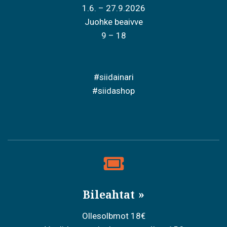
1.6. – 27.9.2026
Juohke beaivve
9 – 18
#siidainari
#siidashop
Bileahtat
Ollesolbmot 18€