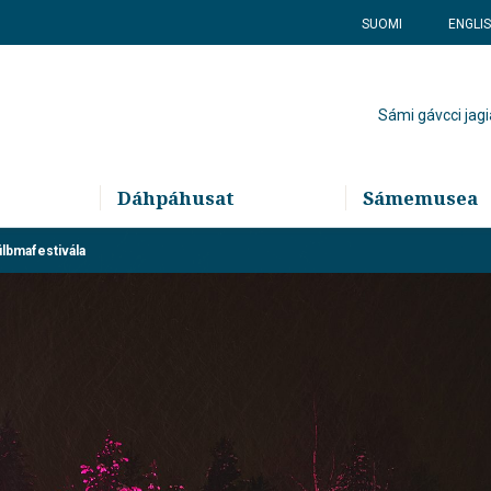
SUOMI
ENGLI
Sámi gávcci jagi
Dáhpáhusat
Sámemusea
lbmafestivála