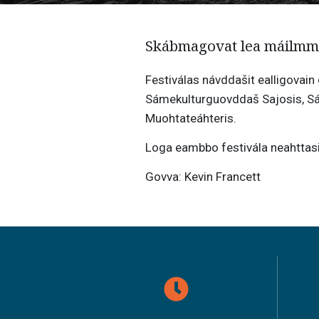
Skábmagovat lea máilmmi
Festiválas návddašit ealligovain
Sámekulturguovddaš Sajosis, 
Muohtateáhteris.
Loga eambbo festivála neahttas
Govva: Kevin Francett