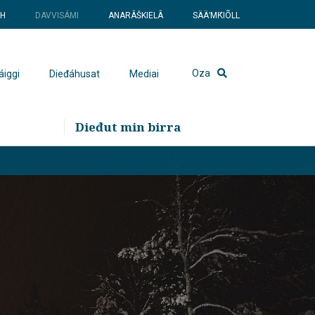
SH
DAVVISÁMI
ANARÂŠKIELÂ
SÄÄʹMǨIÕLL
Oza
áiggi
Dieđáhusat
Mediai
Dieđut min birra