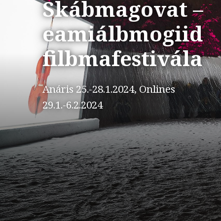
Skábmagovat –
eamiálbmogiid
filbmafestivála
Anáris 25.-28.1.2024, Onlines
29.1.-6.2.2024