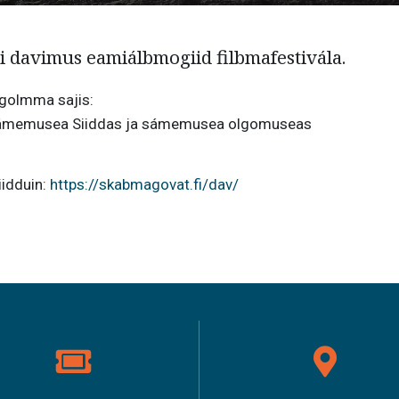
 davimus eamiálbmogiid filbmafestivála.
 golmma sajis:
Sámemusea Siiddas ja sámemusea olgomuseas
iidduin:
https://skabmagovat.fi/dav/