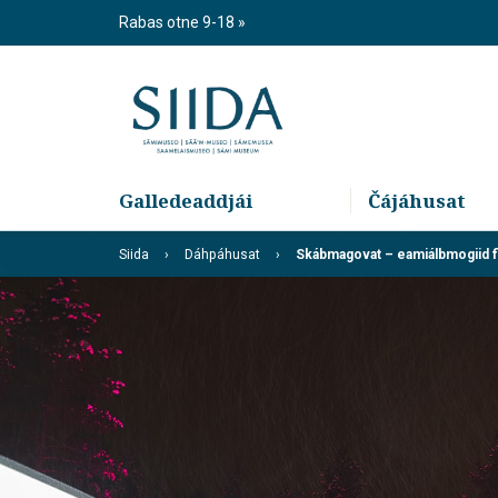
Skip
Rabas otne 9-18
to
content
Galledeaddjái
Čájáhusat
Siida
Dáhpáhusat
Skábmagovat – eamiálbmogiid fi