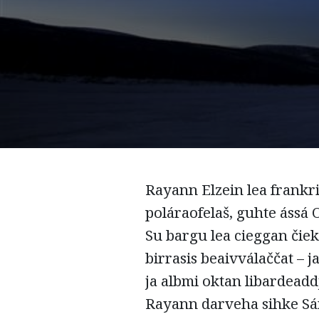
Rayann Elzein lea frankr
poláraofelaš, guhte ássá
Su bargu lea cieggan čiek
birrasis beaivválaččat – j
ja albmi oktan libardead
Rayann darveha sihke Sám