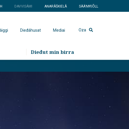
SH
DAVVISÁMI
ANARÂŠKIELÂ
SÄÄʹMǨIÕLL
Oza
áiggi
Dieđáhusat
Mediai
Dieđut min birra