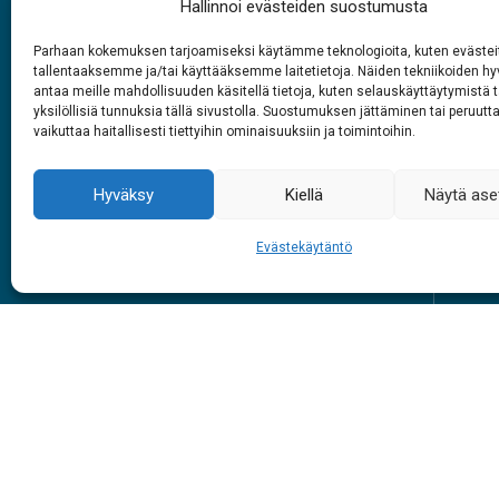
Hallinnoi evästeiden suostumusta
Parhaan kokemuksen tarjoamiseksi käytämme teknologioita, kuten evästei
tallentaaksemme ja/tai käyttääksemme laitetietoja. Näiden tekniikoiden 
Rabasáiggit
antaa meille mahdollisuuden käsitellä tietoja, kuten selauskäyttäytymistä t
yksilöllisiä tunnuksia tällä sivustolla. Suostumuksen jättäminen tai peruutt
1.6. – 27.9.2026
vaikuttaa haitallisesti tiettyihin ominaisuuksiin ja toimintoihin.
Juohke beaivve
Vuol
9 – 18
Hyväksy
Kiellä
Näytä ase
Evästekäytäntö
Skuv
#siidainari
#siidashop