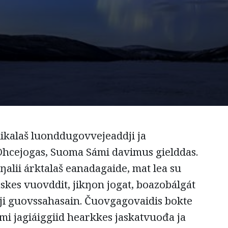
iikalaš luonddugovvejeaddji ja
 Ohcejogas, Suoma Sámi davimus gielddas.
ŋalii árktalaš eanadagaide, mat lea su
askes vuovddit, jikŋon jogat, boazobálgát
dji guovssahasain. Čuovgagovaidis bokte
i jagiáiggiid hearkkes jaskatvuođa ja