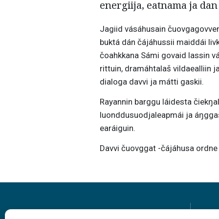
energiija, eatnama ja dan
Jagiid vásáhusain čuovgagovvemi
buktá dán čájáhussii maiddái li
čoahkkana Sámi govaid lassin vál
rittuin, dramáhtalaš vildaealliin
dialoga davvi ja mátti gaskii.
Rayannin barggu láidesta čiekŋal
luonddusuodjaleapmái ja áŋggaš
earáiguin.
Davvi čuovggat -čájáhusa ordne