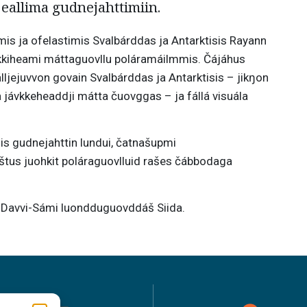
 eallima gudnejahttimiin.
s ja ofelastimis Svalbárddas ja Antarktisis Rayann
vkkiheami máttaguovllu poláramáilmmis. Čájáhus
ljejuvvon govain Svalbárddas ja Antarktisis – jikŋon
 ja jávkkeheaddji mátta čuovggas – ja fállá visuála
is gudnejahttin lundui, čatnašupmi
tus juohkit poláraguovlluid rašes čábbodaga
 Davvi-Sámi luondduguovddáš Siida.