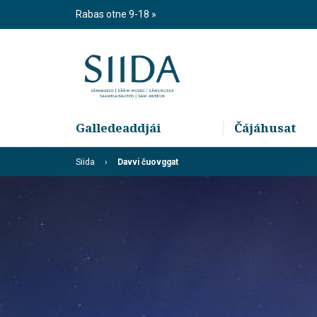
Skip
Rabas otne 9-18
to
content
Galledeaddjái
Čájáhusat
Siida
Davvi čuovggat