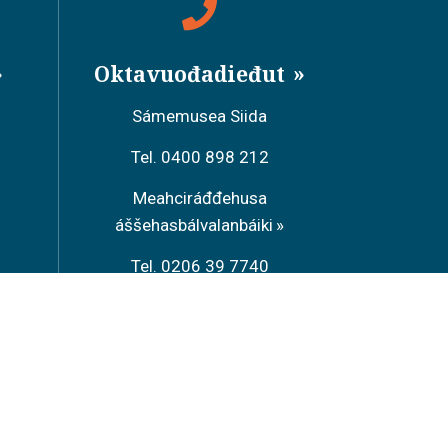
Oktavuođadieđut
Sámemusea Siida
Tel. 0400 898 212
Meahciráđđehusa
áššehasbálvalanbáiki
Tel. 0206 39 7740
Restoráŋŋa Sarrit
Tel. 040 700 6485