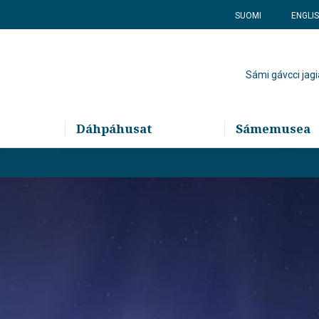
SUOMI
ENGLI
Sámi gávcci jagi
Dáhpáhusat
Sámemusea