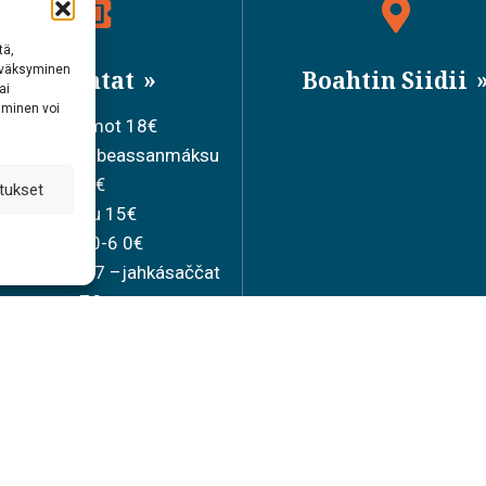
tä,
hyväksyminen
Bileahtat
Boahtin Siidii
ai
aminen voi
Ollesolbmot 18€
iduvvon sisabeassanmáksu
15€
tukset
Joavku 15€
Mánát 0-6 0€
lamánát 7-17 –jahkásaččat
7€
Bearašbileahtta 36€