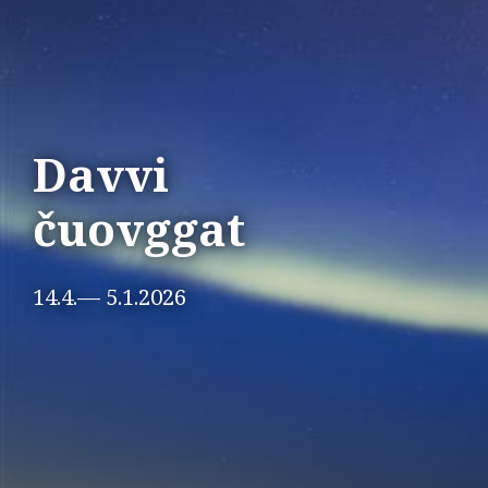
Davvi
čuovggat
14.4.— 5.1.2026