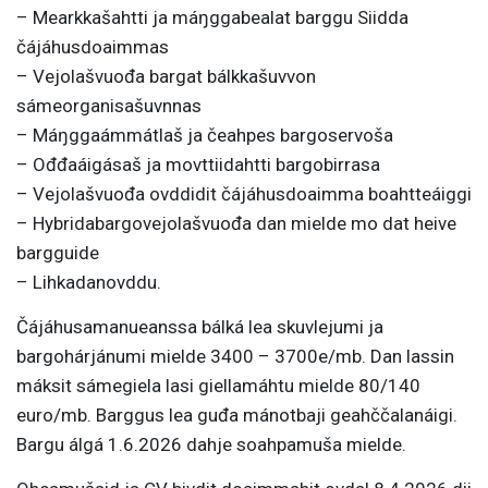
– Mearkkašahtti ja máŋggabealat barggu Siidda
čájáhusdoaimmas
– Vejolašvuođa bargat bálkkašuvvon
sámeorganisašuvnnas
– Máŋggaámmátlaš ja čeahpes bargoservoša
– Ođđaáigásaš ja movttiidahtti bargobirrasa
– Vejolašvuođa ovddidit čájáhusdoaimma boahtteáiggi
– Hybridabargovejolašvuođa dan mielde mo dat heive
bargguide
– Lihkadanovddu.
Čájáhusamanueanssa bálká lea skuvlejumi ja
bargohárjánumi mielde 3400 – 3700e/mb. Dan lassin
máksit sámegiela lasi giellamáhtu mielde 80/140
euro/mb. Barggus lea guđa mánotbaji geahččalanáigi.
Bargu álgá 1.6.2026 dahje soahpamuša mielde.