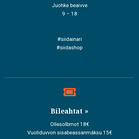
Juohke beaivve
9 – 18
#siidainari
#siidashop
Bileahtat
Ollesolbmot 18€
Vuoliduvvon sisabeassanmáksu 15€