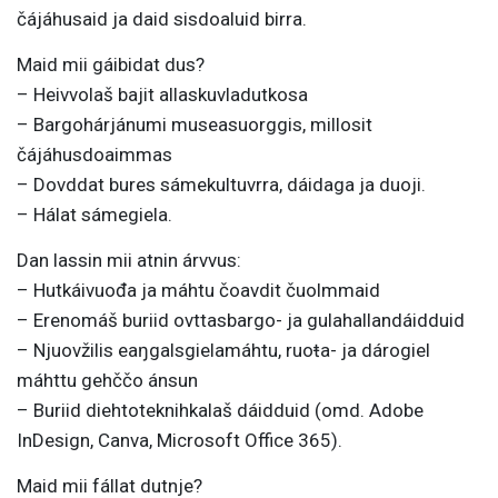
čájáhusaid ja daid sisdoaluid birra.
Maid mii gáibidat dus?
– Heivvolaš bajit allaskuvladutkosa
– Bargohárjánumi museasuorggis, millosit
čájáhusdoaimmas
– Dovddat bures sámekultuvrra, dáidaga ja duoji.
– Hálat sámegiela.
Dan lassin mii atnin árvvus:
– Hutkáivuođa ja máhtu čoavdit čuolmmaid
– Erenomáš buriid ovttasbargo- ja gulahallandáidduid
– Njuovžilis eaŋgalsgielamáhtu, ruoŧa- ja dárogiel
máhttu gehččo ánsun
– Buriid diehtoteknihkalaš dáidduid (omd. Adobe
InDesign, Canva, Microsoft Office 365).
Maid mii fállat dutnje?