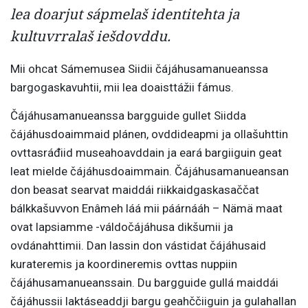
lea doarjut sápmelaš identitehta ja
kultuvrralaš iešdovddu.
Mii ohcat Sámemusea Siidii čájáhusamanueanssa
bargogaskavuhtii, mii lea doaisttážii fámus.
Čájáhusamanueanssa bargguide gullet Siidda
čájáhusdoaimmaid plánen, ovddideapmi ja ollašuhttin
ovttasráđiid museahoavddain ja eará bargiiguin geat
leat mielde čájáhusdoaimmain. Čájáhusamanueansan
don beasat searvat maiddái riikkaidgaskasaččat
bálkkašuvvon Enâmeh láá mii páárnááh – Nämä maat
ovat lapsiamme -váldočájáhusa dikšumii ja
ovdánahttimii. Dan lassin don vástidat čájáhusaid
kurateremis ja koordineremis ovttas nuppiin
čájáhusamanueanssain. Du bargguide gullá maiddái
čájáhussii laktáseaddji bargu geahččiiguin ja gulahallan