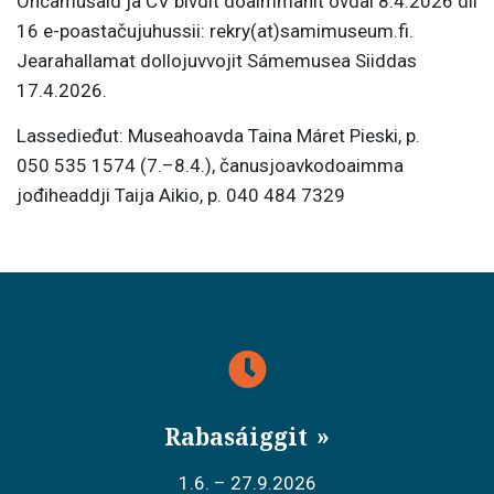
Ohcamušaid ja CV bivdit doaimmahit ovdal 8.4.2026 dii
16 e-poastačujuhussii: rekry(at)samimuseum.fi.
Jearahallamat dollojuvvojit Sámemusea Siiddas
17.4.2026.
Lassedieđut: Museahoavda Taina Máret Pieski, p.
050 535 1574 (7.–8.4.), čanusjoavkodoaimma
jođiheaddji Taija Aikio, p. 040 484 7329
Rabasáiggit
1.6. – 27.9.2026