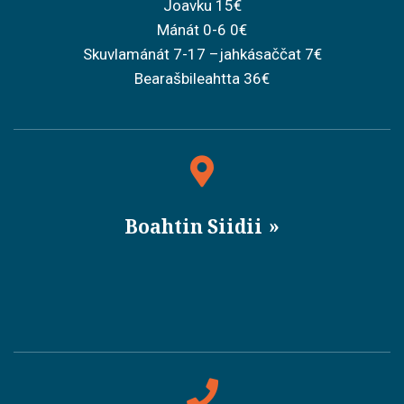
Joavku 15€
Mánát 0-6 0€
Skuvlamánát 7-17 –jahkásaččat 7€
Bearašbileahtta 36€
Boahtin Siidii