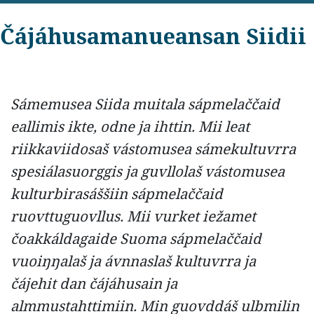
Čájáhusamanueansan Siidii
Sámemusea Siida muitala sápmelaččaid
eallimis ikte, odne ja ihttin. Mii leat
riikkaviidosaš vástomusea sámekultuvrra
spesiálasuorggis ja guvllolaš vástomusea
kulturbirasáššiin sápmelaččaid
ruovttuguovllus. Mii vurket iežamet
čoakkáldagaide Suoma sápmelaččaid
vuoiŋŋalaš ja ávnnaslaš kultuvrra ja
čájehit dan čájáhusain ja
almmustahttimiin. Min guovddáš ulbmilin