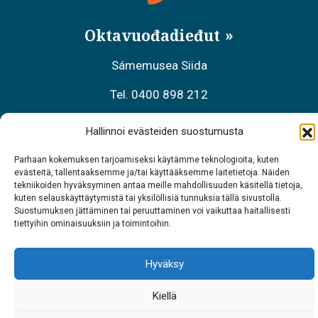
Oktavuođadieđut
Sámemusea Siida
Tel. 0400 898 212
Meahciráđđehusa áššehasbálvalanbáiki
Hallinnoi evästeiden suostumusta
Tel. 0206 39 7740
Parhaan kokemuksen tarjoamiseksi käytämme teknologioita, kuten
evästeitä, tallentaaksemme ja/tai käyttääksemme laitetietoja. Näiden
Restoráŋŋa Sarrit
tekniikoiden hyväksyminen antaa meille mahdollisuuden käsitellä tietoja,
kuten selauskäyttäytymistä tai yksilöllisiä tunnuksia tällä sivustolla.
Tel. 040 700 6485
Suostumuksen jättäminen tai peruuttaminen voi vaikuttaa haitallisesti
tiettyihin ominaisuuksiin ja toimintoihin.
Hyväksy
Kiellä