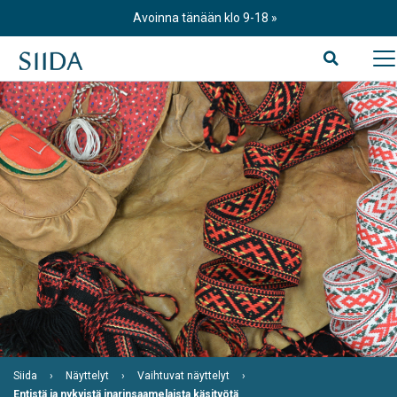
Skip
Avoinna tänään klo 9-18
to
content
Siida
Näyttelyt
Vaihtuvat näyttelyt
Entistä ja nykyistä inarinsaamelaista käsityötä