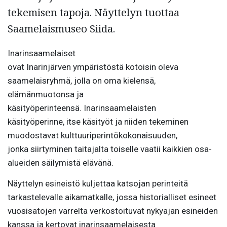
tekemisen tapoja. Näyttelyn tuottaa
Saamelaismuseo Siida.
Inarinsaamelaiset
ovat Inarinjärven ympäristöstä kotoisin oleva
saamelaisryhmä, jolla on oma kielensä,
elämänmuotonsa ja
käsityöperinteensä. Inarinsaamelaisten
käsityöperinne, itse käsityöt ja niiden tekeminen
muodostavat kulttuuriperintökokonaisuuden,
jonka siirtyminen taitajalta toiselle vaatii kaikkien osa-
alueiden säilymistä elävänä.
Näyttelyn esineistö kuljettaa katsojan perinteitä
tarkastelevalle aikamatkalle, jossa historialliset esineet
vuosisatojen varrelta verkostoituvat nykyajan esineiden
kanssa ja kertovat inarinsaamelaisesta