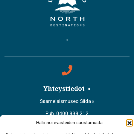
Yhteystiedot
Saamelaismuseo Siida
Puh. 0400 898 212
Hallinnoi evästeiden suostumusta
Metsähallituksen asiakaspalvelu