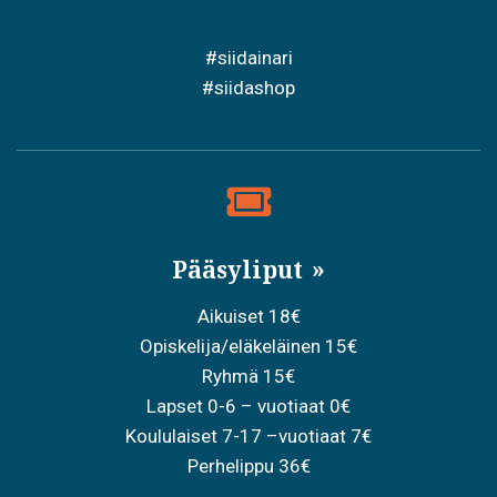
#siidainari
#siidashop
Pääsyliput
Aikuiset 18€
Opiskelija/eläkeläinen 15€
Ryhmä 15€
Lapset 0-6 – vuotiaat 0€
Koululaiset 7-17 –vuotiaat 7€
Perhelippu 36€