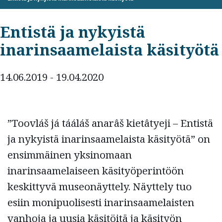
Entistä ja nykyistä
inarinsaamelaista käsityötä
14.06.2019 - 19.04.2020
”Toovláš já tááláš anarâš kietâtyeji – Entistä
ja nykyistä inarinsaamelaista käsityötä” on
ensimmäinen yksinomaan
inarinsaamelaiseen käsityöperintöön
keskittyvä museonäyttely. Näyttely tuo
esiin monipuolisesti inarinsaamelaisten
vanhoja ja uusia käsitöitä ja käsityön