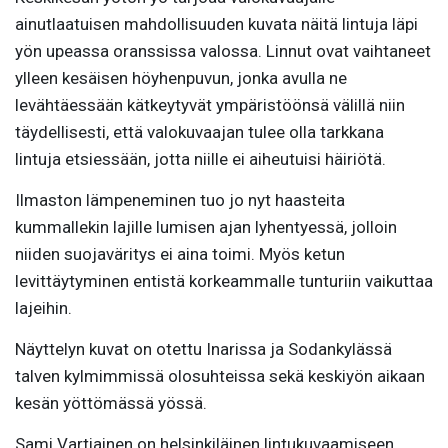
ainutlaatuisen mahdollisuuden kuvata näitä lintuja läpi
yön upeassa oranssissa valossa. Linnut ovat vaihtaneet
ylleen kesäisen höyhenpuvun, jonka avulla ne
levähtäessään kätkeytyvät ympäristöönsä välillä niin
täydellisesti, että valokuvaajan tulee olla tarkkana
lintuja etsiessään, jotta niille ei aiheutuisi häiriötä.
Ilmaston lämpeneminen tuo jo nyt haasteita
kummallekin lajille lumisen ajan lyhentyessä, jolloin
niiden suojaväritys ei aina toimi. Myös ketun
levittäytyminen entistä korkeammalle tunturiin vaikuttaa
lajeihin.
Näyttelyn kuvat on otettu Inarissa ja Sodankylässä
talven kylmimmissä olosuhteissa sekä keskiyön aikaan
kesän yöttömässä yössä.
Sami Vartiainen on helsinkiläinen lintukuvaamiseen