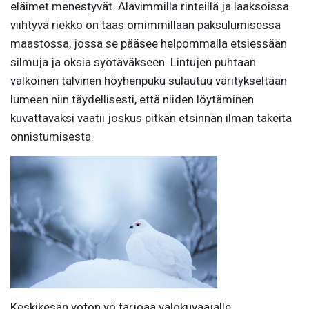
eläimet menestyvät. Alavimmilla rinteillä ja laaksoissa
viihtyvä riekko on taas omimmillaan paksulumisessa
maastossa, jossa se pääsee helpommalla etsiessään
silmuja ja oksia syötäväkseen. Lintujen puhtaan
valkoinen talvinen höyhenpuku sulautuu väritykseltään
lumeen niin täydellisesti, että niiden löytäminen
kuvattavaksi vaatii joskus pitkän etsinnän ilman takeita
onnistumisesta.
Keskikesän yötön yö tarjoaa valokuvaajalle