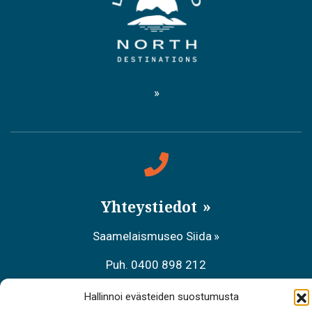
Yhteystiedot
Saamelaismuseo Siida
Puh. 0400 898 212
Metsähallituksen asiakaspalvelu
Hallinnoi evästeiden suostumusta