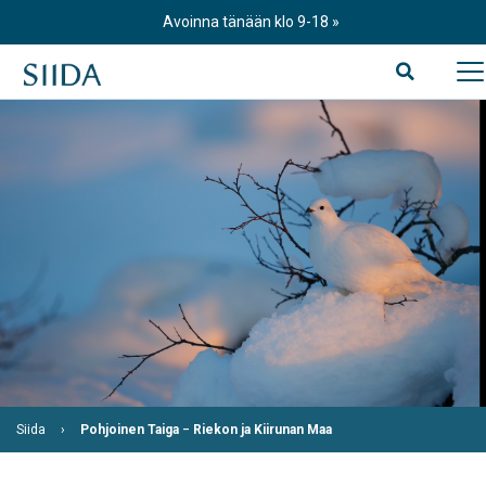
Skip
Avoinna tänään klo 9-18
to
content
Siida
Pohjoinen Taiga − Riekon ja Kiirunan Maa