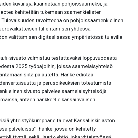
iden kuvailuja käännetään pohjoissaameksi, ja
lectea kehitetään tukemaan saamenkielisten
e. Tulevaisuuden tavoitteena on pohjoissaamenkielinen
vuorovaikutteisen tallentamisen yhdessä
on välittämisen digitaalisessa ympäristössä tuleville
a.fi-sivusto valmistuu testattavaksi loppuvuodesta
odesta 2025 työpajoihin, joissa saamelaisyhteisö
antamaan siitä palautetta. Hanke edistää
yhdenvertaisuutta ja perusoikeuksien toteutumista
kielinen sivusto palvelee saamelaisyhteisöjä
aissa, antaen hankkeelle kansainvälisen
siä yhteistyökumppaneita ovat Kansalliskirjaston
issa palveluissa” -hanke, jossa on kehitetty
töliittymä, sekä Userix-yhtiö, joka yhteistyössä