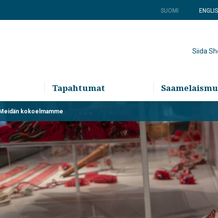
SUOMI
ENGLI
Siida S
Tapahtumat
Saamelaismu
Meidän kokoelmamme