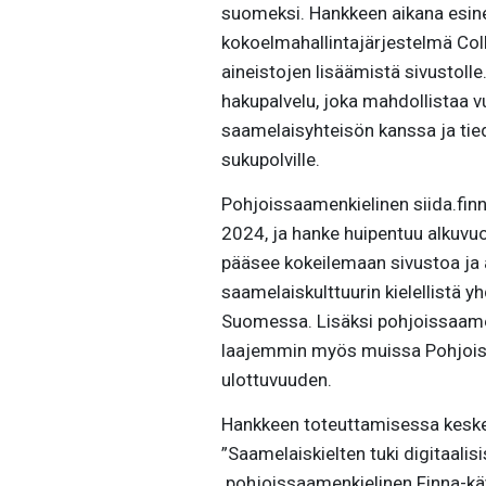
suomeksi. Hankkeen aikana esine
kokoelmahallintajärjestelmä Col
aineistojen lisäämistä sivustoll
hakupalvelu, joka mahdollistaa 
saamelaisyhteisön kanssa ja tied
sukupolville.
Pohjoissaamenkielinen siida.finn
2024, ja hanke huipentuu alkuvu
pääsee kokeilemaan sivustoa ja 
saamelaiskulttuurin kielellistä 
Suomessa. Lisäksi pohjoissaamen
laajemmin myös muissa Pohjoism
ulottuvuuden.
Hankkeen toteuttamisessa keskei
”Saamelaiskielten tuki digitaalis
pohjoissaamenkielinen Finna-käyt