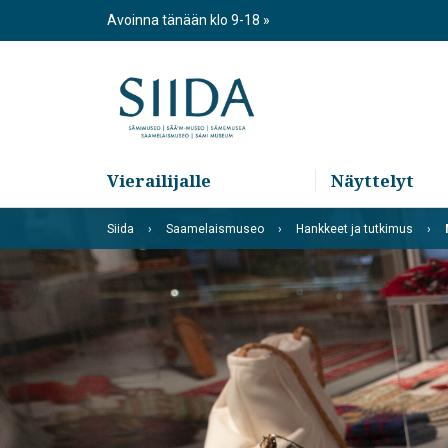
Skip
Avoinna tänään klo 9-18
to
content
Vierailijalle
Näyttelyt
Siida
Saamelaismuseo
Hankkeet ja tutkimus