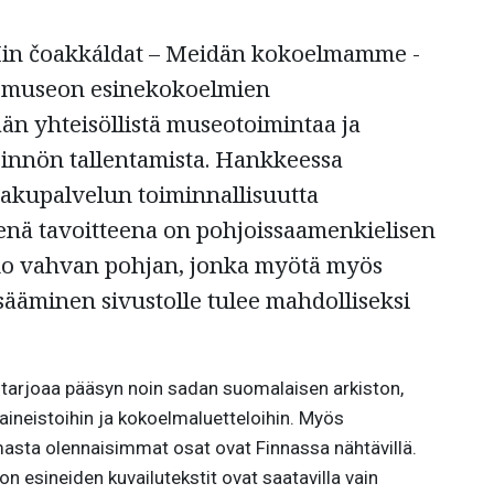
in čoakkáldat – Meidän kokoelmamme -
 museon esinekokoelmien
ään yhteisöllistä museotoimintaa ja
innön tallentamista. Hankkeessa
-hakupalvelun toiminnallisuutta
senä tavoitteena on pohjoissaamenkielisen
luo vahvan pohjan, jonka myötä myös
sääminen sivustolle tulee mahdolliseksi
 tarjoaa pääsyn noin sadan suomalaisen arkiston,
 aineistoihin ja kokoelmaluetteloihin. Myös
sta olennaisimmat osat ovat Finnassa nähtävillä.
ston esineiden kuvailutekstit ovat saatavilla vain