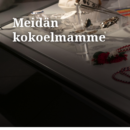
Meidän
kokoelmamme