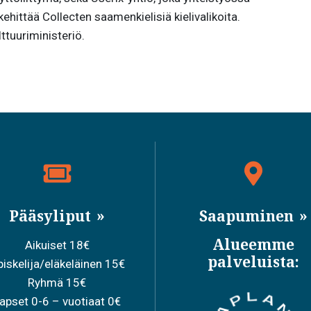
ittää Collecten saamenkielisiä kielivalikoita.
ttuuriministeriö.
Pääsyliput
Saapuminen
Alueemme
Aikuiset 18€
palveluista:
iskelija/eläkeläinen 15€
Ryhmä 15€
apset 0-6 – vuotiaat 0€