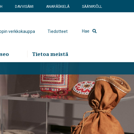
SH
DAVVISÁMI
ANARÂŠKIELÂ
SÄÄʹMǨIÕLL
Hae
hopin verkkokauppa
Tiedotteet
seo
Tietoa meistä