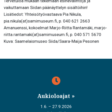
Tervetuloa mukaan tekemään esinevalintoja ja
vaikuttamaan Siidan päänäyttelyn sisältöihin!
Lisätiedot: Yhteisötyövastaava Pia Nikula,
pia.nikula(at)samimuseum.fi, p. 040 621 2663
Amanuenssi, kokoelmat Marjo-Riitta Rantamäki, marjo-
riitta.rantamaki(at)samimuseum.fi, p. 040 571 5670
Kuva: Saamelaismuseo Siida/Saara-Maija Pesonen
Aukioloajat
1.6. – 27.9.2026