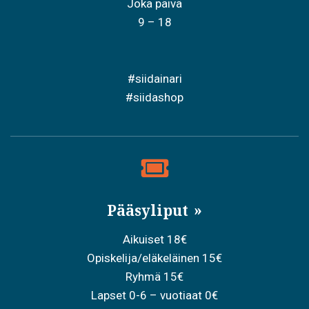
Joka päivä
9 – 18
#siidainari
#siidashop
Pääsyliput
Aikuiset 18€
Opiskelija/eläkeläinen 15€
Ryhmä 15€
Lapset 0-6 – vuotiaat 0€