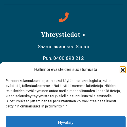
Yhteystiedot
Saamelaismuseo Siida
Puh. 0400 898 212
Metsähallituksen asiakaspalvelu
Hallinnoi evästeiden suostumusta
Puh. 0206 39 7740
Parhaan kokemuksen tarjoamiseksi käytämme teknologioita, kuten
evästeitä, tallentaaksemme ja/tai käyttääksemme laitetietoja. Näiden
tekniikoiden hyväksyminen antaa meille mahdollisuuden käsitellä tietoja,
Ravintola Sarrit
kuten selauskäyttäytymistä tai yksilöllisiä tunnuksia tällä sivustolla.
Suostumuksen jättäminen tai peruuttaminen voi vaikuttaa haitallisesti
Puh. 040 700 6485
tiettyihin ominaisuuksiin ja toimintoihin.
Hyväksy