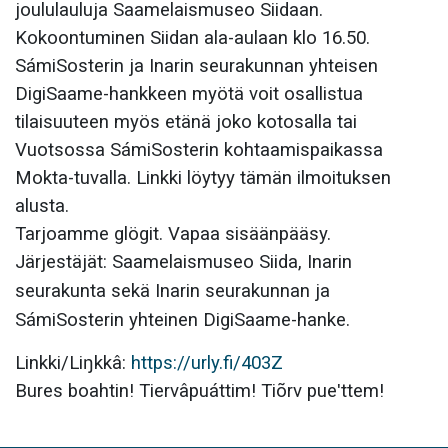
joululauluja Saamelaismuseo Siidaan.
Kokoontuminen Siidan ala-aulaan klo 16.50.
SámiSosterin ja Inarin seurakunnan yhteisen
DigiSaame-hankkeen myötä voit osallistua
tilaisuuteen myös etänä joko kotosalla tai
Vuotsossa SámiSosterin kohtaamispaikassa
Mokta-tuvalla. Linkki löytyy tämän ilmoituksen
alusta.
Tarjoamme glögit. Vapaa sisäänpääsy.
Järjestäjät: Saamelaismuseo Siida, Inarin
seurakunta sekä Inarin seurakunnan ja
SámiSosterin yhteinen DigiSaame-hanke.
Linkki/Liŋkkâ:
https://urly.fi/403Z
Bures boahtin! Tiervâpuáttim! Tiõrv pueʹttem!