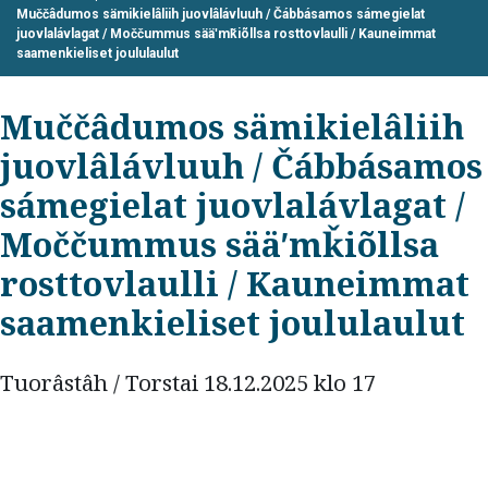
Muččâdumos sämikielâliih juovlâlávluuh / Čábbásamos sámegielat
juovlalávlagat / Moččummus sääʹmǩiõllsa rosttovlaulli / Kauneimmat
saamenkieliset joululaulut
Muččâdumos sämikielâliih
juovlâlávluuh / Čábbásamos
sámegielat juovlalávlagat /
Moččummus sääʹmǩiõllsa
rosttovlaulli / Kauneimmat
saamenkieliset joululaulut
Tuorâstâh / Torstai 18.12.2025 klo 17