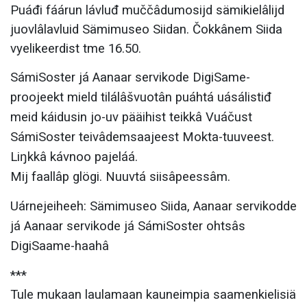
Puáđi fáárun lávluđ muččâdumosijd sämikielâlijd
juovlâlavluid Sämimuseo Siidan. Čokkânem Siida
vyelikeerdist tme 16.50.
SámiSoster já Aanaar servikode DigiSame-
proojeekt mield tilálâšvuotân puáhtá uásálistiđ
meid káidusin jo-uv pääihist teikkâ Vuáčust
SámiSoster teivâdemsaajeest Mokta-tuuveest.
Liŋkkâ kávnoo pajeláá.
Mij faallâp glögi. Nuuvtá siisâpeessâm.
Uárnejeiheeh: Sämimuseo Siida, Aanaar servikodde
já Aanaar servikode já SámiSoster ohtsâs
DigiSaame-haahâ
***
Tule mukaan laulamaan kauneimpia saamenkielisiä