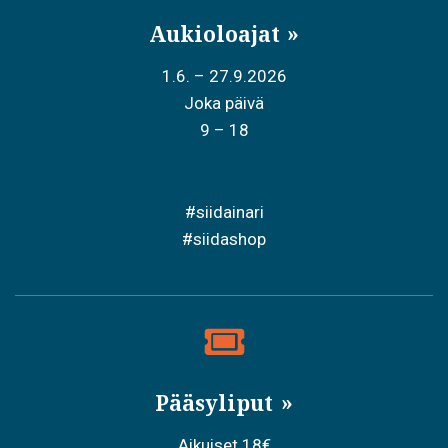
Aukioloajat
1.6. – 27.9.2026
Joka päivä
9 – 18
#siidainari
#siidashop
Pääsyliput
Aikuiset 18€