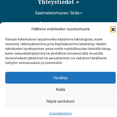
Yhteystiedot
Saamelaismuseo Siida
Puh. 0400 898 212
Hallinnoi evästeiden suostumusta
Metsähallituksen asiakaspalvelu
Parhaan kokemuksen tarjoamiseksi käytämme teknologioita, kuten
evästeitä, tallentaaksemme ja/tai käyttääksemme laitetietoja. Näiden
Puh. 0206 39 7740
tekniikoiden hyväksyminen antaa meille mahdollisuuden käsitellä tietoja,
kuten selauskäyttäytymistä tai yksilöllisiä tunnuksia tällä sivustolla.
Ravintola Sarrit
Suostumuksen jättäminen tai peruuttaminen voi vaikuttaa haitallisesti
tiettyihin ominaisuuksiin ja toimintoihin.
Puh. 040 700 6485
Hyväksy
Kiellä
Näytä asetukset
Evästekäytäntö