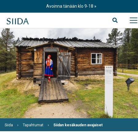
Skip
Avoinna tänään klo 9-18
to
content
Siida
Tapahtumat
Siidan kesäkauden avajaiset